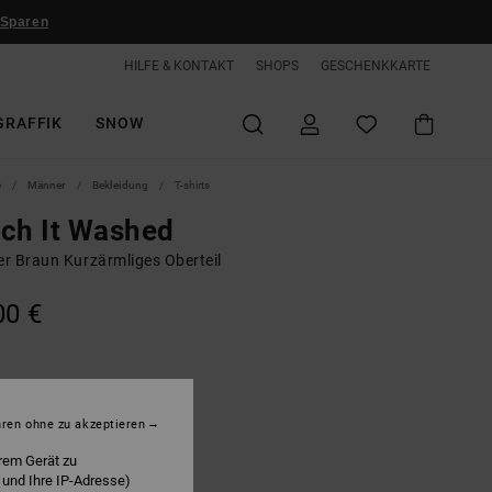
 Sparen
HILFE & KONTAKT
SHOPS
GESCHENKKARTE
GRAFFIK
SNOW
e
Männer
Bekleidung
T-shirts
ch It Washed
r Braun Kurzärmliges Oberteil
00 €
offee Bean
hren ohne zu akzeptieren
rem Gerät zu
 und Ihre IP-Adresse)