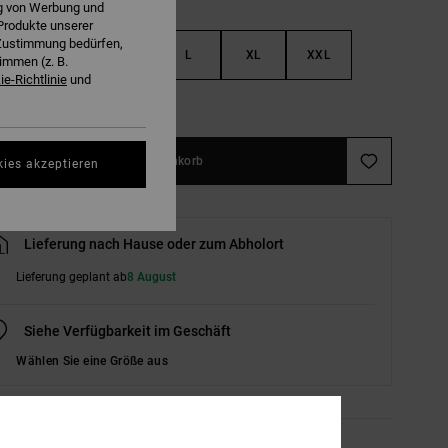
ng von Werbung und
Produkte unserer
r Zustimmung bedürfen,
S
M
L
XL
XXL
immen (z. B.
e-Richtlinie
und
ößentabelle ansehen
In den Warenkorb
kies akzeptieren
Lieferung nach Hause oder zum Abholort
Lieferung geplant ab
8 August
Siehe Verfügbarkeit im Geschäft
Wählen Sie eine Größe aus