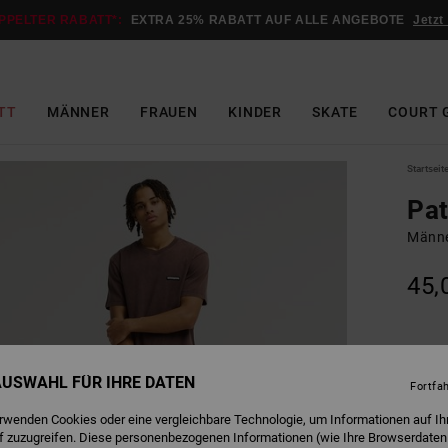
PPELTER RABATT*:
EXTRA 25% RABATT AUF ALLE ANGEBOTE
Jetzt
TT
MÄNNER
FRAUEN
KINDER
SKATE
COURT 
Startseit
Pat
Männe
45,
C
Farbe
 AUSWAHL FÜR IHRE DATEN
Fortfa
erwenden Cookies oder eine vergleichbare Technologie, um Informationen auf Ih
f zuzugreifen. Diese personenbezogenen Informationen (wie Ihre Browserdaten