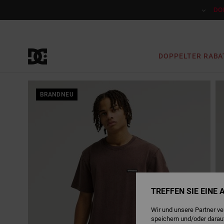
Direkt
zur
DO
Produktinformation
springen
DOPPELTER RABA
BRANDNEU
TREFFEN SIE EINE
Wir und unsere Partner v
speichern und/oder darau