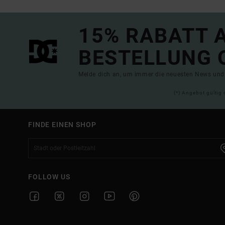
15% RABATT A
BESTELLUNG 
Melde dich an, um immer die neuesten News und 
(*) Angebot gültig 
FINDE EINEN SHOP
FOLLOW US