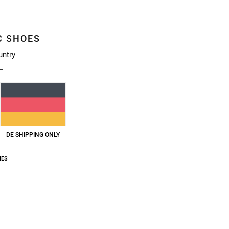
Deta
Männe
C SHOES
Style
untry
Funkt
M
P
R
L
DE SHIPPING ONLY
Zusa
IES
Vers