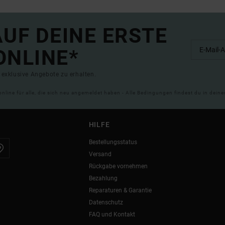
UF DEINE ERSTE
ONLINE*
exklusive Angebote zu erhalten.
online für alle, die sich neu angemeldet haben - Alle Bedingungen findest du in dei
HILFE
Bestellungsstatus
Versand
Rückgabe vornehmen
Bezahlung
Reparaturen & Garantie
Datenschutz
FAQ und Kontakt