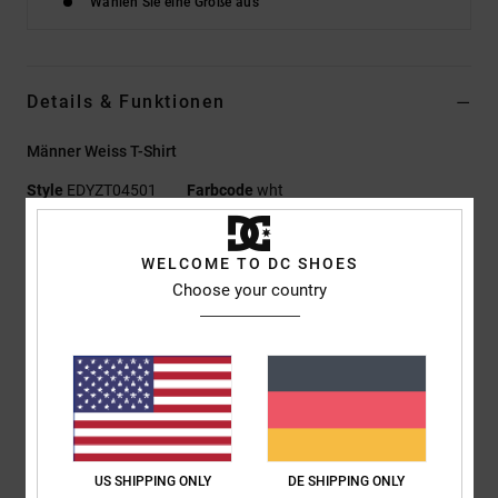
Wählen Sie eine Größe aus
Details & Funktionen
Männer Weiss T-Shirt
Style
EDYZT04501
Farbcode
wht
Funktionen
WELCOME TO DC SHOES
Materialzusammensetzung:
75 % Baumwolle, 25 %
Choose your country
recycelter Baumwolljersey [200 g/m²]
Passform:
Standard Fit
Rundhalsausschnitt
Plastisol- und Foliendrucke mittig auf Brust und Rücken
Siebdruck-Label mittig im Nacken
Vertikales Clip-Label am Saum
US SHIPPING ONLY
DE SHIPPING ONLY