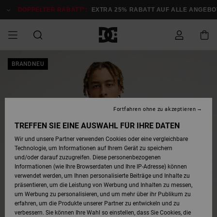
Direkt
zur
DOPPELTER RABATT*:
EXTRA 25% RABATT AUF ALLE ANGEBOT
Produktinformation
springen
DOPPELTER
BRANDNEU
SALE MÄNNER
ESSENTIALS
ESSENTIALS
ESSENTIALS
SKATE SHOP
SNOW SHOP FÜR
Auf meine
Schuhe
Schuhe
Sale Schuhe
Stag
Astrix
Neue Kollektio
Neue Kollektio
Caps & Hüte
Chelsea
Pixie
Neue Kollektio
Schneejacken
Court Graffik
Neue Kollektio
Neue Kollektio
Hüte & Caps
Skaterschuhe
Team
Schneejacken
Snowboard Boo
Snowboard Boo
Bestellung
RABATT
MÄNNER
zugreifen
SALE FRAUEN
HIGHLIGHTS
HIGHLIGHTS
SCHUHE
COMMUNITY
Sale Bekleidun
Snow
Sale Bekleidun
Court Graffik
Ducati
Skate
Sweatshirts
Mützen
Court Graffik
Astrix
Sneakers
Snowboardhos
Pure
Skate
T-Shirts
Mützen
Alle ansehen
Snowboardhos
Schneejacken
Snowboardjac
MÄNNER
SNOW SHOP FÜR
Fortfahren ohne zu akzeptieren
Versand
FRAUEN
SALE KINDER
SCHUHE
SCHUHE
BEKLEIDUNG
Accessoires
Sale Accessoi
Lynx
DC Command
Sneakers
T-shirts
Taschen &
Alle ansehen
DC Command
Skate
Alle ansehen
Stag
Babyschuhe
Sweatshirts &
Taschen
Snowboard Boo
Snowboardhos
Snowboardhos
TREFFEN SIE EINE AUSWAHL FÜR IHRE DATEN
FRAUEN
Rucksäcke
Hoodies
Retouren
Wir und unsere Partner verwenden Cookies oder eine vergleichbare
SNOW SHOP FÜR
Technologie, um Informationen auf Ihrem Gerät zu speichern
BEKLEIDUNG
KLEIDUNG
ACCESSOIRES
SALE SNOW
Sale Snow
Pure
Manteca
Sandalen
Hemden
Manteca
Sandalen
Sneakers
Alle ansehen
Winterschuhe
Alle ansehen
Mützen
KINDER
und/oder darauf zuzugreifen. Diese personenbezogenen
KINDER
Alle ansehen
Jacken & Mänt
Informationen (wie Ihre Browserdaten und Ihre IP-Adresse) können
Bezahlung
verwendet werden, um Ihnen personalisierte Beiträge und Inhalte zu
ACCESSOIRES
T-Shirts
Jacken & Mänt
Net
Construct
Winterschuhe
Jeans
Best Sellers
Snowboard Boo
Alle ansehen
Polarfleece &
Alle ansehen
präsentieren, um die Leistung von Werbung und Inhalten zu messen,
SKATE
Hemden
Softshells
um Werbung zu personalisieren, und um mehr über ihr Publikum zu
Geschenkkarte
erfahren, um die Produkte unserer Partner zu entwickeln und zu
Jacken & Mänt
Hoodies &
Alle ansehen
Ascend
Snowboard Boo
Jacken & Mänt
Unisex
verbessern. Sie können Ihre Wahl so einstellen, dass Sie Cookies, die
COURT GRAFFIK
Sweatshirts
Jeans & Hosen
Mützen