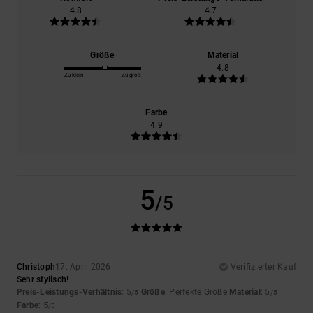
4.8
4.7
Größe
Material
4.8
Zu klein
Zu groß
Farbe
4.9
5
/5
Christoph
17. April 2026
Verifizierter Kauf
Sehr stylisch!
Preis-Leistungs-Verhältnis
: 5
Größe
: Perfekte Größe
Material
: 5
/5
/5
Farbe
: 5
/5