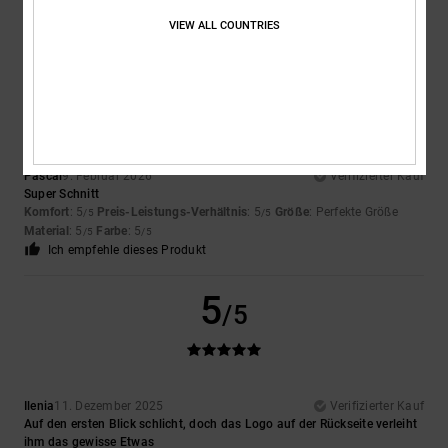
Material
: 5
Farbe
: 5
/5
/5
Ich empfehle dieses Produkt
VIEW ALL COUNTRIES
5
/5
Pascal
9. Februar 2026
Verifizierter Kauf
Super Schnitt
Komfort
: 5
Preis-Leistungs-Verhältnis
: 5
Größe
: Perfekte Größe
/5
/5
Material
: 5
Farbe
: 5
/5
/5
Ich empfehle dieses Produkt
5
/5
Ilenia
11. Dezember 2025
Verifizierter Kauf
Auf den ersten Blick schlicht, doch das Logo auf der Rückseite verleiht
ihm das gewisse Etwas