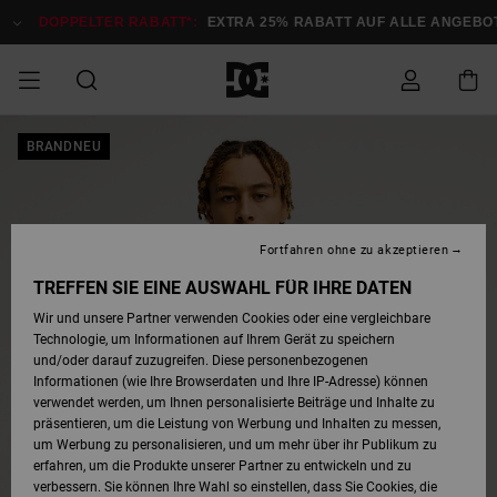
Direkt
zur
DOPPELTER RABATT*:
EXTRA 25% RABATT AUF ALLE ANGEBOTE
Produktinformation
springen
DOPPELTER
BRANDNEU
SALE MÄNNER
ESSENTIALS
ESSENTIALS
ESSENTIALS
SKATE SHOP
SNOW SHOP FÜR
Auf meine
Schuhe
Schuhe
Sale Schuhe
Stag
Astrix
Neue Kollektio
Neue Kollektio
Caps & Hüte
Chelsea
Pixie
Neue Kollektio
Schneejacken
Court Graffik
Neue Kollektio
Neue Kollektio
Hüte & Caps
Skaterschuhe
Team
Schneejacken
Snowboard Boo
Snowboard Boo
Bestellung
RABATT
MÄNNER
zugreifen
SALE FRAUEN
HIGHLIGHTS
HIGHLIGHTS
SCHUHE
COMMUNITY
Sale Bekleidun
Snow
Sale Bekleidun
Court Graffik
Ducati
Skate
Sweatshirts
Mützen
Court Graffik
Astrix
Sneakers
Snowboardhos
Pure
Skate
T-Shirts
Mützen
Alle ansehen
Snowboardhos
Schneejacken
Snowboardjac
MÄNNER
SNOW SHOP FÜR
Fortfahren ohne zu akzeptieren
Versand
FRAUEN
SALE KINDER
SCHUHE
SCHUHE
BEKLEIDUNG
Accessoires
Sale Accessoi
Lynx
DC Command
Sneakers
T-shirts
Taschen &
Alle ansehen
DC Command
Skate
Alle ansehen
Stag
Babyschuhe
Sweatshirts &
Taschen
Snowboard Boo
Snowboardhos
Snowboardhos
TREFFEN SIE EINE AUSWAHL FÜR IHRE DATEN
FRAUEN
Rucksäcke
Hoodies
Retouren
Wir und unsere Partner verwenden Cookies oder eine vergleichbare
SNOW SHOP FÜR
Technologie, um Informationen auf Ihrem Gerät zu speichern
BEKLEIDUNG
KLEIDUNG
ACCESSOIRES
SALE SNOW
Sale Snow
Pure
Manteca
Sandalen
Hemden
Manteca
Sandalen
Sneakers
Alle ansehen
Winterschuhe
Alle ansehen
Mützen
KINDER
und/oder darauf zuzugreifen. Diese personenbezogenen
KINDER
Alle ansehen
Jacken & Mänt
Informationen (wie Ihre Browserdaten und Ihre IP-Adresse) können
Bezahlung
verwendet werden, um Ihnen personalisierte Beiträge und Inhalte zu
ACCESSOIRES
T-Shirts
Jacken & Mänt
Net
Construct
Winterschuhe
Jeans
Best Sellers
Snowboard Boo
Alle ansehen
Polarfleece &
Alle ansehen
präsentieren, um die Leistung von Werbung und Inhalten zu messen,
SKATE
Hemden
Softshells
um Werbung zu personalisieren, und um mehr über ihr Publikum zu
Geschenkkarte
erfahren, um die Produkte unserer Partner zu entwickeln und zu
Jacken & Mänt
Hoodies &
Alle ansehen
Ascend
Snowboard Boo
Jacken & Mänt
Unisex
verbessern. Sie können Ihre Wahl so einstellen, dass Sie Cookies, die
COURT GRAFFIK
Sweatshirts
Jeans & Hosen
Mützen