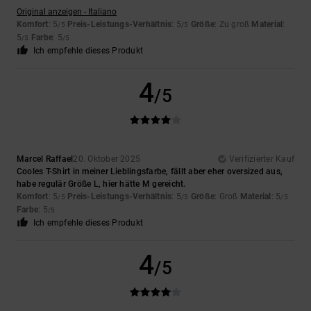
Original anzeigen - Italiano
Komfort
: 5
Preis-Leistungs-Verhältnis
: 5
Größe
: Zu groß
Material
:
/5
/5
5
Farbe
: 5
/5
/5
Ich empfehle dieses Produkt
4
/5
Marcel Raffael
20. Oktober 2025
Verifizierter Kauf
Cooles T-Shirt in meiner Lieblingsfarbe, fällt aber eher oversized aus,
habe regulär Größe L, hier hätte M gereicht.
Komfort
: 5
Preis-Leistungs-Verhältnis
: 5
Größe
: Groß
Material
: 5
/5
/5
/5
Farbe
: 5
/5
Ich empfehle dieses Produkt
4
/5