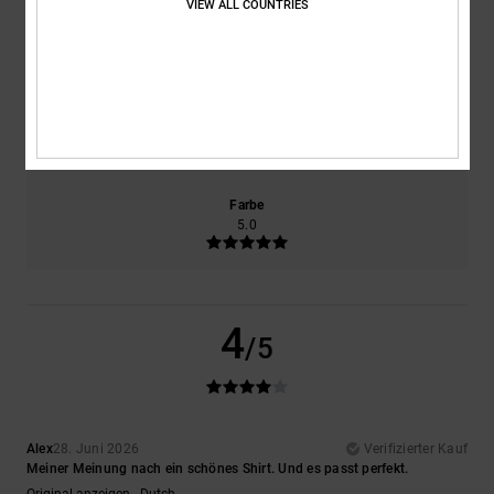
VIEW ALL COUNTRIES
Komfort
Preis-Leistungs-Verhältnis
5.0
4.0
Größe
Material
4.0
Zu klein
Zu groß
Farbe
5.0
4
/5
Alex
28. Juni 2026
Verifizierter Kauf
Meiner Meinung nach ein schönes Shirt. Und es passt perfekt.