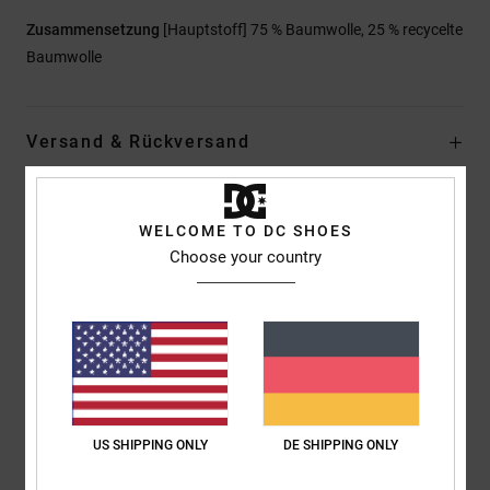
Zusammensetzung
[Hauptstoff] 75 % Baumwolle, 25 % recycelte
Baumwolle
Versand & Rückversand
Kundenbewertungen
WELCOME TO DC SHOES
Choose your country
Durchschnittliche Bewertung
4.0
/5
basierend auf
1 verifizierten Bewertungen
seit Juni 2026
US SHIPPING ONLY
DE SHIPPING ONLY
0% unserer Kunden empfehlen dieses Produkt