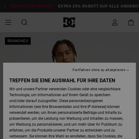
Direkt
zur
DOPPELTER RABATT*:
EXTRA 25% RABATT AUF ALLE ANGEBOTE
Produktinformation
springen
DOPPELTER
BRANDNEU
SALE MÄNNER
ESSENTIALS
ESSENTIALS
ESSENTIALS
SKATE SHOP
SNOW SHOP FÜR
Auf meine
Schuhe
Schuhe
Sale Schuhe
Stag
Astrix
Neue Kollektio
Neue Kollektio
Caps & Hüte
Chelsea
Pixie
Neue Kollektio
Schneejacken
Court Graffik
Neue Kollektio
Neue Kollektio
Hüte & Caps
Skaterschuhe
Team
Schneejacken
Snowboard Boo
Snowboard Boo
Bestellung
RABATT
MÄNNER
zugreifen
SALE FRAUEN
HIGHLIGHTS
HIGHLIGHTS
SCHUHE
COMMUNITY
Sale Bekleidun
Snow
Sale Bekleidun
Court Graffik
Ducati
Skate
Sweatshirts
Mützen
Court Graffik
Astrix
Sneakers
Snowboardhos
Pure
Skate
T-Shirts
Mützen
Alle ansehen
Snowboardhos
Schneejacken
Snowboardjac
MÄNNER
SNOW SHOP FÜR
Fortfahren ohne zu akzeptieren
Versand
FRAUEN
SALE KINDER
SCHUHE
SCHUHE
BEKLEIDUNG
Accessoires
Sale Accessoi
Lynx
DC Command
Sneakers
T-shirts
Taschen &
Alle ansehen
DC Command
Skate
Alle ansehen
Stag
Babyschuhe
Sweatshirts &
Taschen
Snowboard Boo
Snowboardhos
Snowboardhos
TREFFEN SIE EINE AUSWAHL FÜR IHRE DATEN
FRAUEN
Rucksäcke
Hoodies
Retouren
Wir und unsere Partner verwenden Cookies oder eine vergleichbare
SNOW SHOP FÜR
Technologie, um Informationen auf Ihrem Gerät zu speichern
BEKLEIDUNG
KLEIDUNG
ACCESSOIRES
SALE SNOW
Sale Snow
Pure
Manteca
Sandalen
Hemden
Manteca
Sandalen
Sneakers
Alle ansehen
Winterschuhe
Alle ansehen
Mützen
KINDER
und/oder darauf zuzugreifen. Diese personenbezogenen
KINDER
Alle ansehen
Jacken & Mänt
Informationen (wie Ihre Browserdaten und Ihre IP-Adresse) können
Bezahlung
verwendet werden, um Ihnen personalisierte Beiträge und Inhalte zu
ACCESSOIRES
T-Shirts
Jacken & Mänt
Net
Construct
Winterschuhe
Jeans
Best Sellers
Snowboard Boo
Alle ansehen
Polarfleece &
Alle ansehen
präsentieren, um die Leistung von Werbung und Inhalten zu messen,
SKATE
Hemden
Softshells
um Werbung zu personalisieren, und um mehr über ihr Publikum zu
Geschenkkarte
erfahren, um die Produkte unserer Partner zu entwickeln und zu
Jacken & Mänt
Hoodies &
Alle ansehen
Ascend
Snowboard Boo
Jacken & Mänt
Unisex
verbessern. Sie können Ihre Wahl so einstellen, dass Sie Cookies, die
COURT GRAFFIK
Sweatshirts
Jeans & Hosen
Mützen