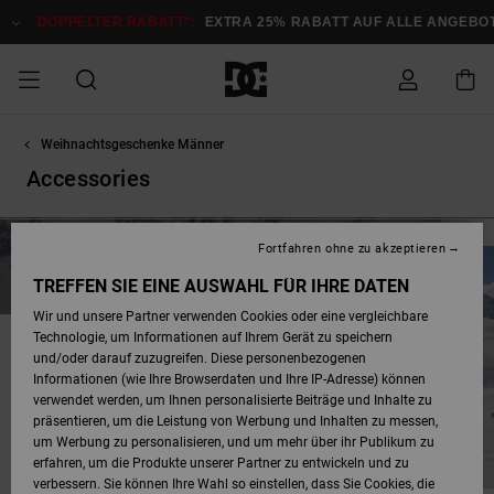
Direkt
zur
DOPPELTER RABATT*:
EXTRA 25% RABATT AUF ALLE ANGEBOT
Produkt
Auswahl
springen
Weihnachtsgeschenke Männer
DOPPELTER
SALE MÄNNER
ESSENTIALS
ESSENTIALS
ESSENTIALS
SKATE SHOP
SNOW SHOP FÜR
Auf meine
Schuhe
Schuhe
Sale Schuhe
Stag
Astrix
Neue Kollektio
Neue Kollektio
Caps & Hüte
Chelsea
Pixie
Neue Kollektio
Schneejacken
Court Graffik
Neue Kollektio
Neue Kollektio
Hüte & Caps
Skaterschuhe
Team
Schneejacken
Snowboard Boo
Snowboard Boo
Bestellung
RABATT
MÄNNER
Accessories
zugreifen
SALE FRAUEN
HIGHLIGHTS
HIGHLIGHTS
SCHUHE
COMMUNITY
Sale Bekleidun
Snow
Sale Bekleidun
Court Graffik
Ducati
Skate
Sweatshirts
Mützen
Court Graffik
Astrix
Sneakers
Snowboardhos
Pure
Skate
T-Shirts
Mützen
Alle ansehen
Snowboardhos
Schneejacken
Snowboardjac
MÄNNER
SNOW SHOP FÜR
Fortfahren ohne zu akzeptieren
Versand
FRAUEN
SALE KINDER
SCHUHE
SCHUHE
BEKLEIDUNG
Accessoires
Sale Accessoi
Lynx
DC Command
Sneakers
T-shirts
Taschen &
Alle ansehen
DC Command
Skate
Alle ansehen
Stag
Babyschuhe
Sweatshirts &
Taschen
Snowboard Boo
Snowboardhos
Snowboardhos
TREFFEN SIE EINE AUSWAHL FÜR IHRE DATEN
FRAUEN
Rucksäcke
Hoodies
Retouren
Wir und unsere Partner verwenden Cookies oder eine vergleichbare
SNOW SHOP FÜR
Technologie, um Informationen auf Ihrem Gerät zu speichern
BEKLEIDUNG
KLEIDUNG
ACCESSOIRES
SALE SNOW
Sale Snow
Pure
Manteca
Sandalen
Hemden
Manteca
Sandalen
Sneakers
Alle ansehen
Winterschuhe
Alle ansehen
Mützen
KINDER
und/oder darauf zuzugreifen. Diese personenbezogenen
KINDER
Alle ansehen
Jacken & Mänt
Informationen (wie Ihre Browserdaten und Ihre IP-Adresse) können
Bezahlung
verwendet werden, um Ihnen personalisierte Beiträge und Inhalte zu
ACCESSOIRES
T-Shirts
Jacken & Mänt
Net
Construct
Winterschuhe
Jeans
Best Sellers
Snowboard Boo
Alle ansehen
Polarfleece &
Alle ansehen
präsentieren, um die Leistung von Werbung und Inhalten zu messen,
SKATE
Hemden
Softshells
um Werbung zu personalisieren, und um mehr über ihr Publikum zu
Geschenkkarte
erfahren, um die Produkte unserer Partner zu entwickeln und zu
Jacken & Mänt
Hoodies &
Alle ansehen
Ascend
Snowboard Boo
Jacken & Mänt
Unisex
verbessern. Sie können Ihre Wahl so einstellen, dass Sie Cookies, die
COURT GRAFFIK
Sweatshirts
Jeans & Hosen
Mützen