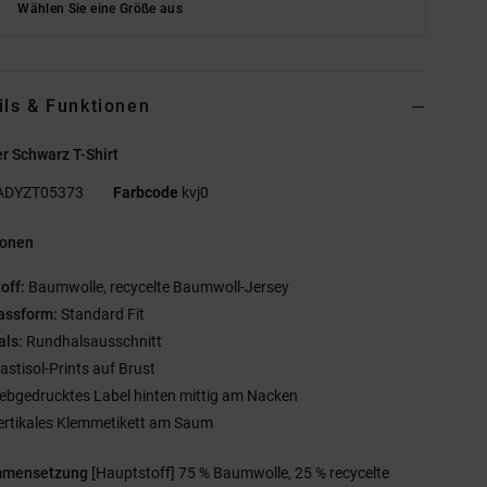
Wählen Sie eine Größe aus
ils & Funktionen
r Schwarz T-Shirt
ADYZT05373
Farbcode
kvj0
ionen
off:
Baumwolle, recycelte Baumwoll-Jersey
assform:
Standard Fit
als:
Rundhalsausschnitt
lastisol-Prints auf Brust
iebgedrucktes Label hinten mittig am Nacken
ertikales Klemmetikett am Saum
mmensetzung
[Hauptstoff] 75 % Baumwolle, 25 % recycelte