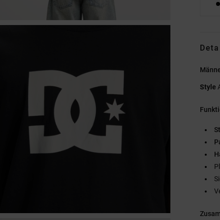
Deta
Männe
Style
Funkt
St
P
H
P
S
V
Zusa