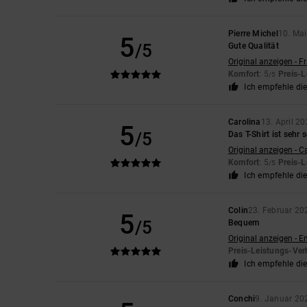
Pierre Michel
10. Ma
5
/5
Gute Qualität
Original anzeigen - F
Komfort
: 5
Preis-L
/5
Ich empfehle di
Carolina
13. April 2
5
/5
Das T-Shirt ist sehr
Original anzeigen - C
Komfort
: 5
Preis-L
/5
Ich empfehle di
Colin
23. Februar 20
5
/5
Bequem
Original anzeigen - E
Preis-Leistungs-Ver
Ich empfehle di
Conchi
9. Januar 20