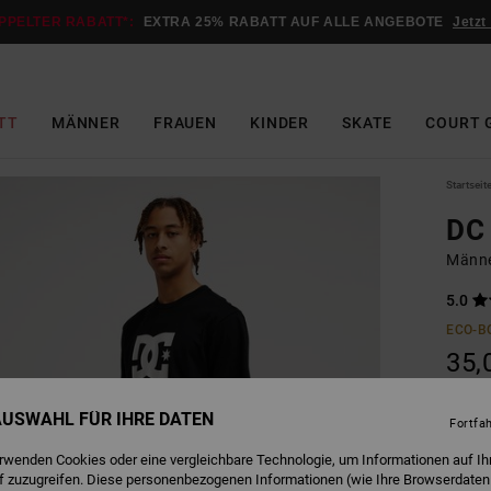
PPELTER RABATT*:
EXTRA 25% RABATT AUF ALLE ANGEBOTE
Jetzt
TT
MÄNNER
FRAUEN
KINDER
SKATE
COURT 
Startseit
DC 
Männe
5.0
ECO-B
35,
 AUSWAHL FÜR IHRE DATEN
Fortfa
B
Farbe
erwenden Cookies oder eine vergleichbare Technologie, um Informationen auf Ih
f zuzugreifen. Diese personenbezogenen Informationen (wie Ihre Browserdaten