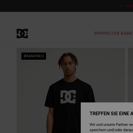
Direkt
zur
DO
Produktinformation
springen
DOPPELTER RABA
BRANDNEU
TREFFEN SIE EINE
Wir und unsere Partner v
speichern und/oder darau