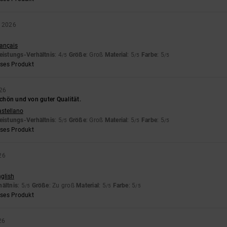
i 2026
rançais
eistungs-Verhältnis
: 4
Größe
: Groß
Material
: 5
Farbe
: 5
/5
/5
/5
eses Produkt
026
 schön und von guter Qualität.
astellano
eistungs-Verhältnis
: 5
Größe
: Groß
Material
: 5
Farbe
: 5
/5
/5
/5
eses Produkt
26
nglish
hältnis
: 5
Größe
: Zu groß
Material
: 5
Farbe
: 5
/5
/5
/5
eses Produkt
26