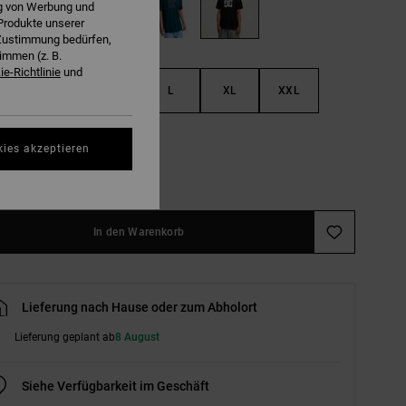
ng von Werbung und
Produkte unserer
r Zustimmung bedürfen,
immen (z. B.
e-Richtlinie
und
S
M
L
XL
XXL
L
kies akzeptieren
ößentabelle ansehen
In den Warenkorb
Lieferung nach Hause oder zum Abholort
Lieferung geplant ab
8 August
Siehe Verfügbarkeit im Geschäft