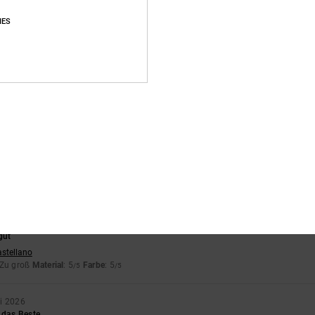
Durchschnittliche Bewertung
IES
5.0
/5
basierend auf
15 verifizierten Bewertungen
seit September 2025
87% unserer Kunden empfehlen dieses Produkt
s-Leistungs-Verhältnis
Größe
Materi
4.4
5.0
Zu klein
Zu groß
gut
astellano
 Zu groß
Material
: 5
Farbe
: 5
/5
/5
i 2026
 das Beste