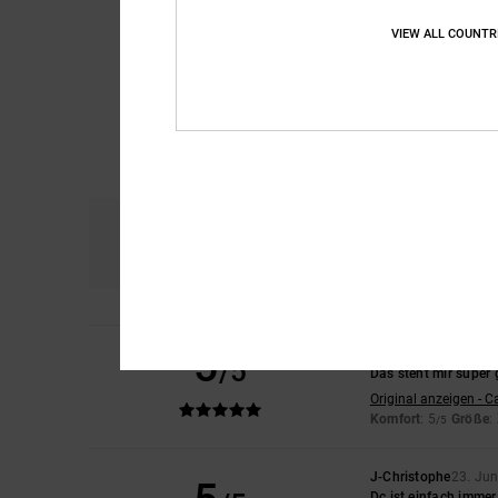
VIEW ALL COUNTR
Komfort
Prei
5.0
5
Leire
28. Juni 2026
/5
Das steht mir super 
Original anzeigen - C
Komfort
: 5
Größe
:
/5
J-Christophe
23. Jun
Dc ist einfach immer