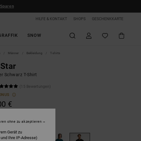
 Sparen
HILFE & KONTAKT
SHOPS
GESCHENKKARTE
GRAFFIK
SNOW
e
Männer
Bekleidung
T-shirts
Star
r Schwarz T-Shirt
(15 Bewertungen)
ONUS
00 €
hren ohne zu akzeptieren
lack
rem Gerät zu
 und Ihre IP-Adresse)