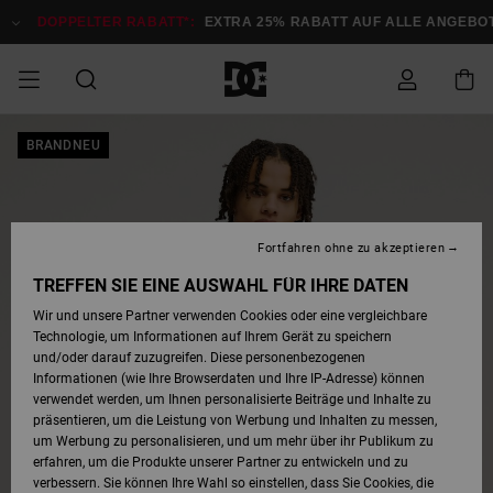
Direkt
zur
DOPPELTER RABATT*:
EXTRA 25% RABATT AUF ALLE ANGEBOTE
Produktinformation
springen
DOPPELTER
BRANDNEU
SALE MÄNNER
ESSENTIALS
ESSENTIALS
ESSENTIALS
SKATE SHOP
SNOW SHOP FÜR
Auf meine
Schuhe
Schuhe
Sale Schuhe
Stag
Astrix
Neue Kollektio
Neue Kollektio
Caps & Hüte
Chelsea
Pixie
Neue Kollektio
Schneejacken
Court Graffik
Neue Kollektio
Neue Kollektio
Hüte & Caps
Skaterschuhe
Team
Schneejacken
Snowboard Boo
Snowboard Boo
Bestellung
RABATT
MÄNNER
zugreifen
SALE FRAUEN
HIGHLIGHTS
HIGHLIGHTS
SCHUHE
COMMUNITY
Sale Bekleidun
Snow
Sale Bekleidun
Court Graffik
Ducati
Skate
Sweatshirts
Mützen
Court Graffik
Astrix
Sneakers
Snowboardhos
Pure
Skate
T-Shirts
Mützen
Alle ansehen
Snowboardhos
Schneejacken
Snowboardjac
MÄNNER
SNOW SHOP FÜR
Fortfahren ohne zu akzeptieren
Versand
FRAUEN
SALE KINDER
SCHUHE
SCHUHE
BEKLEIDUNG
Accessoires
Sale Accessoi
Lynx
DC Command
Sneakers
T-shirts
Taschen &
Alle ansehen
DC Command
Skate
Alle ansehen
Stag
Babyschuhe
Sweatshirts &
Taschen
Snowboard Boo
Snowboardhos
Snowboardhos
TREFFEN SIE EINE AUSWAHL FÜR IHRE DATEN
FRAUEN
Rucksäcke
Hoodies
Retouren
Wir und unsere Partner verwenden Cookies oder eine vergleichbare
SNOW SHOP FÜR
Technologie, um Informationen auf Ihrem Gerät zu speichern
BEKLEIDUNG
KLEIDUNG
ACCESSOIRES
SALE SNOW
Sale Snow
Pure
Manteca
Sandalen
Hemden
Manteca
Sandalen
Sneakers
Alle ansehen
Winterschuhe
Alle ansehen
Mützen
KINDER
und/oder darauf zuzugreifen. Diese personenbezogenen
KINDER
Alle ansehen
Jacken & Mänt
Informationen (wie Ihre Browserdaten und Ihre IP-Adresse) können
Bezahlung
verwendet werden, um Ihnen personalisierte Beiträge und Inhalte zu
ACCESSOIRES
T-Shirts
Jacken & Mänt
Net
Construct
Winterschuhe
Jeans
Best Sellers
Snowboard Boo
Alle ansehen
Polarfleece &
Alle ansehen
präsentieren, um die Leistung von Werbung und Inhalten zu messen,
SKATE
Hemden
Softshells
um Werbung zu personalisieren, und um mehr über ihr Publikum zu
Geschenkkarte
erfahren, um die Produkte unserer Partner zu entwickeln und zu
Jacken & Mänt
Hoodies &
Alle ansehen
Ascend
Snowboard Boo
Jacken & Mänt
Unisex
verbessern. Sie können Ihre Wahl so einstellen, dass Sie Cookies, die
COURT GRAFFIK
Sweatshirts
Jeans & Hosen
Mützen