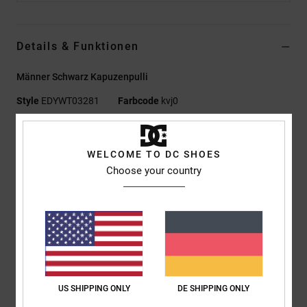
Details & Funktionen
Männer Schwarz Kapuzenpulli
Style
EDYWT03281
Farbcode
kvj0
Funktionen
WELCOME TO DC SHOES
Materialzusammensetzung:
98 % Baumwolle, 2 % Elastan,
Choose your country
gewebter Cord, 382 g/m²
Passform:
Lockere Passform
Kängurutasche
Nackenband mit Fischgrätmuster
Kordelzug mit Logo-geprägten Metallenden
Bruststickerei
DC 1994 Branding
US SHIPPING ONLY
DE SHIPPING ONLY