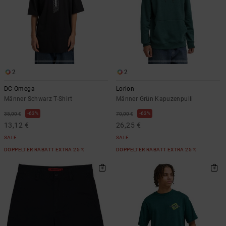
2
2
DC Omega
Lorion
Männer Schwarz T-Shirt
Männer Grün Kapuzenpulli
63%
63%
35,00 €
70,00 €
13,12 €
26,25 €
SALE
SALE
DOPPELTER RABATT EXTRA 25 %
DOPPELTER RABATT EXTRA 25 %