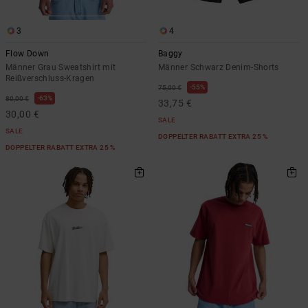
3
4
Flow Down
Baggy
Männer Grau Sweatshirt mit
Männer Schwarz Denim-Shorts
Reißverschluss-Kragen
55%
75,00 €
63%
80,00 €
33,75 €
30,00 €
SALE
SALE
DOPPELTER RABATT EXTRA 25 %
DOPPELTER RABATT EXTRA 25 %