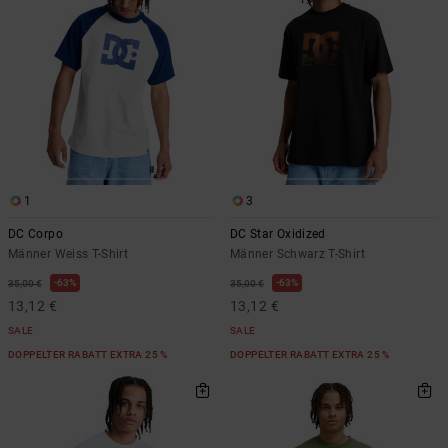
Kontaktformular.
FAQ
ansehen
1
3
DC Corpo
DC Star Oxidized
Männer Weiss T-Shirt
Männer Schwarz T-Shirt
63%
63%
35,00 €
35,00 €
13,12 €
13,12 €
SALE
SALE
DOPPELTER RABATT EXTRA 25 %
DOPPELTER RABATT EXTRA 25 %