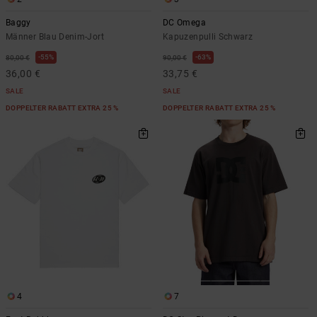
Baggy
DC Omega
Männer Blau Denim-Jort
Kapuzenpulli Schwarz
55%
63%
80,00 €
90,00 €
36,00 €
33,75 €
SALE
SALE
DOPPELTER RABATT EXTRA 25 %
DOPPELTER RABATT EXTRA 25 %
4
7