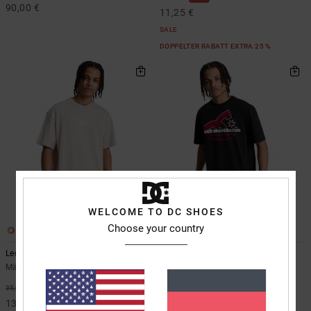
90,00 €
11,25 €
SALE
DOPPELTER RABATT EXTRA 25 %
WELCOME TO DC SHOES
Choose your country
2
3
Lectric
Slathletic
Männer Beige T-Shirt
Männer Schwarz T-Shirt
63%
63%
35,00 €
35,00 €
13,12 €
13,12 €