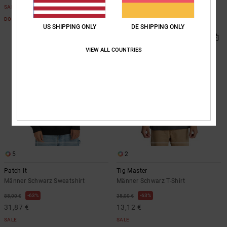
SALE
SALE
DOPPELTER RABATT EXTRA 25 %
DOPPELTER RABATT EXTRA 25 %
US SHIPPING ONLY
DE SHIPPING ONLY
VIEW ALL COUNTRIES
5
2
Patch It
Tig Master
Männer Schwarz Sweatshirt
Männer Schwarz T-Shirt
63%
63%
85,00 €
35,00 €
31,87 €
13,12 €
SALE
SALE