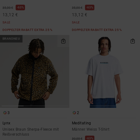
63%
63%
35,00 €
35,00 €
13,12 €
13,12 €
SALE
SALE
DOPPELTER RABATT EXTRA 25 %
DOPPELTER RABATT EXTRA 25 %
BRANDNEU
3
2
Lynx
Meditating
Unisex Braun Sherpa-Fleece mit
Männer Weiss T-Shirt
Reißverschluss
63%
30,00 €