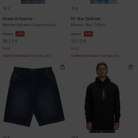
1
3
Shape Or Destroy
DC Star Oxidized
Männer Schwarz Kapuzenpulli
Männer Blau T-Shirt
63%
63%
75,00 €
35,00 €
28,12 €
13,12 €
SALE
SALE
DOPPELTER RABATT EXTRA 25 %
DOPPELTER RABATT EXTRA 25 %
2
3