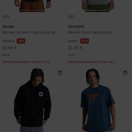
2
2
Garage
Hampden
Männer Schwarz Canvas-Jacke
Männer Grau Kapuzenpulli
55%
63%
140,00 €
60,00 €
63,00 €
22,50 €
SALE
SALE
DOPPELTER RABATT EXTRA 25 %
DOPPELTER RABATT EXTRA 25 %