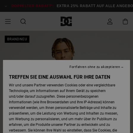
Direkt
zur
DOPPELTER RABATT*:
EXTRA 25% RABATT AUF ALLE ANGEBOT
Produktinformation
springen
DOPPELTER
BRANDNEU
SALE MÄNNER
ESSENTIALS
ESSENTIALS
ESSENTIALS
SKATE SHOP
SNOW SHOP FÜR
Auf meine
Schuhe
Schuhe
Sale Schuhe
Stag
Astrix
Neue Kollektio
Neue Kollektio
Caps & Hüte
Chelsea
Pixie
Neue Kollektio
Schneejacken
Court Graffik
Neue Kollektio
Neue Kollektio
Hüte & Caps
Skaterschuhe
Team
Schneejacken
Snowboard Boo
Snowboard Boo
Bestellung
RABATT
MÄNNER
zugreifen
SALE FRAUEN
HIGHLIGHTS
HIGHLIGHTS
SCHUHE
COMMUNITY
Sale Bekleidun
Snow
Sale Bekleidun
Court Graffik
Ducati
Skate
Sweatshirts
Mützen
Court Graffik
Astrix
Sneakers
Snowboardhos
Pure
Skate
T-Shirts
Mützen
Alle ansehen
Snowboardhos
Schneejacken
Snowboardjac
MÄNNER
SNOW SHOP FÜR
Fortfahren ohne zu akzeptieren
Versand
FRAUEN
SALE KINDER
SCHUHE
SCHUHE
BEKLEIDUNG
Accessoires
Sale Accessoi
Lynx
DC Command
Sneakers
T-shirts
Taschen &
Alle ansehen
DC Command
Skate
Alle ansehen
Stag
Babyschuhe
Sweatshirts &
Taschen
Snowboard Boo
Snowboardhos
Snowboardhos
TREFFEN SIE EINE AUSWAHL FÜR IHRE DATEN
FRAUEN
Rucksäcke
Hoodies
Retouren
Wir und unsere Partner verwenden Cookies oder eine vergleichbare
SNOW SHOP FÜR
Technologie, um Informationen auf Ihrem Gerät zu speichern
BEKLEIDUNG
KLEIDUNG
ACCESSOIRES
SALE SNOW
Sale Snow
Pure
Manteca
Sandalen
Hemden
Manteca
Sandalen
Sneakers
Alle ansehen
Winterschuhe
Alle ansehen
Mützen
KINDER
und/oder darauf zuzugreifen. Diese personenbezogenen
KINDER
Alle ansehen
Jacken & Mänt
Informationen (wie Ihre Browserdaten und Ihre IP-Adresse) können
Bezahlung
verwendet werden, um Ihnen personalisierte Beiträge und Inhalte zu
ACCESSOIRES
T-Shirts
Jacken & Mänt
Net
Construct
Winterschuhe
Jeans
Best Sellers
Snowboard Boo
Alle ansehen
Polarfleece &
Alle ansehen
präsentieren, um die Leistung von Werbung und Inhalten zu messen,
SKATE
Hemden
Softshells
um Werbung zu personalisieren, und um mehr über ihr Publikum zu
Geschenkkarte
erfahren, um die Produkte unserer Partner zu entwickeln und zu
Jacken & Mänt
Hoodies &
Alle ansehen
Ascend
Snowboard Boo
Jacken & Mänt
Unisex
verbessern. Sie können Ihre Wahl so einstellen, dass Sie Cookies, die
COURT GRAFFIK
Sweatshirts
Jeans & Hosen
Mützen