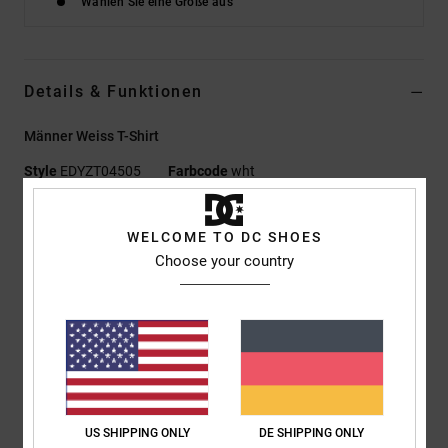
Wählen Sie eine Größe aus
Details & Funktionen
Männer Weiss T-Shirt
Style
EDYZT04505
Farbcode
wht
Funktionen
WELCOME TO DC SHOES
Materialzusammensetzung:
75 % Baumwolle, 25 %
Choose your country
recycelter Baumwolljersey [200 g/m²]
Passform:
Standard Fit
Rundhalsausschnitt
Discharge-Prints auf linker Brust und Rücken
Siebdruck-Label mittig im Nacken
Vertikales Clip-Label am Saum
US SHIPPING ONLY
DE SHIPPING ONLY