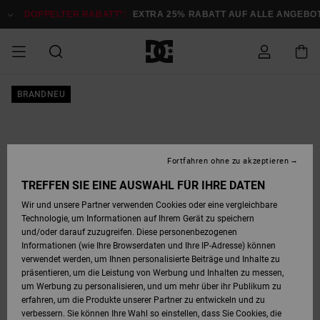
Direkt
zur
DOPPELTER RABATT*:
EXTRA 25% RABATT AUF ALLE ANGEB
Produktinformation
springen
DOPPELTER
BRANDNEU
SALE MÄNNER
ESSENTIALS
ESSENTIALS
ESSENTIALS
SKATE SHOP
SNOW SHOP FÜR
Auf meine
Schuhe
Schuhe
Sale Schuhe
Stag
Astrix
Neue Kollektio
Neue Kollektio
Caps & Hüte
Chelsea
Pixie
Neue Kollektio
Schneejacken
Court Graffik
Neue Kollektio
Neue Kollektio
Hüte & Caps
Skaterschuhe
Team
Schneejacken
Snowboard Boo
Snowboard Boo
Bestellung
RABATT
MÄNNER
zugreifen
SALE FRAUEN
HIGHLIGHTS
HIGHLIGHTS
SCHUHE
COMMUNITY
Sale Bekleidun
Snow
Sale Bekleidun
Court Graffik
Ducati
Skate
Sweatshirts
Mützen
Court Graffik
Astrix
Sneakers
Snowboardhos
Pure
Skate
T-Shirts
Mützen
Alle ansehen
Snowboardhos
Schneejacken
Snowboardjac
MÄNNER
SNOW SHOP FÜR
Fortfahren ohne zu akzeptieren
Versand
FRAUEN
SALE KINDER
SCHUHE
SCHUHE
BEKLEIDUNG
Accessoires
Sale Accessoi
Lynx
DC Command
Sneakers
T-shirts
Taschen &
Alle ansehen
DC Command
Skate
Alle ansehen
Stag
Babyschuhe
Sweatshirts &
Taschen
Snowboard Boo
Snowboardhos
Snowboardhos
TREFFEN SIE EINE AUSWAHL FÜR IHRE DATEN
FRAUEN
Rucksäcke
Hoodies
Retouren
Wir und unsere Partner verwenden Cookies oder eine vergleichbare
SNOW SHOP FÜR
Technologie, um Informationen auf Ihrem Gerät zu speichern
BEKLEIDUNG
KLEIDUNG
ACCESSOIRES
SALE SNOW
Sale Snow
Pure
Manteca
Sandalen
Hemden
Manteca
Sandalen
Sneakers
Alle ansehen
Winterschuhe
Alle ansehen
Mützen
KINDER
und/oder darauf zuzugreifen. Diese personenbezogenen
KINDER
Alle ansehen
Jacken & Mänt
Informationen (wie Ihre Browserdaten und Ihre IP-Adresse) können
Bezahlung
verwendet werden, um Ihnen personalisierte Beiträge und Inhalte zu
ACCESSOIRES
T-Shirts
Jacken & Mänt
Net
Construct
Winterschuhe
Jeans
Best Sellers
Snowboard Boo
Alle ansehen
Polarfleece &
Alle ansehen
präsentieren, um die Leistung von Werbung und Inhalten zu messen,
SKATE
Hemden
Softshells
um Werbung zu personalisieren, und um mehr über ihr Publikum zu
Geschenkkarte
erfahren, um die Produkte unserer Partner zu entwickeln und zu
Jacken & Mänt
Hoodies &
Alle ansehen
Ascend
Snowboard Boo
Jacken & Mänt
Unisex
verbessern. Sie können Ihre Wahl so einstellen, dass Sie Cookies, die
COURT GRAFFIK
Sweatshirts
Jeans & Hosen
Mützen