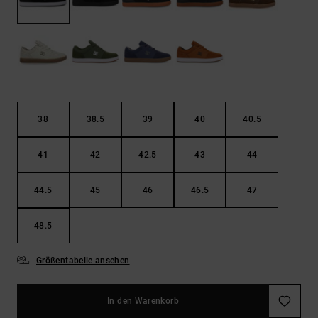
Kontaktformular.
FAQ
ansehen
38
38.5
39
40
40.5
41
42
42.5
43
44
44.5
45
46
46.5
47
48.5
Größentabelle ansehen
In den Warenkorb