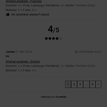
Original anzeigen - Français
Komfort
: 4
Preis-Leistungs-Verhältnis
: 4
Größe
: Perfekte Größe
/5
/5
Material
: 4
Farbe
: 4
/5
/5
Ich empfehle dieses Produkt
4
/5
James
19. Mai 2026
Verifizierter Kauf
na
Original anzeigen - English
Komfort
: 4
Preis-Leistungs-Verhältnis
: 3
Größe
: Perfekte Größe
/5
/5
Material
: 4
Farbe
: 5
/5
/5
1
2
3
...
6
>
Verifiziert von
TrustVille