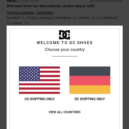
Mikel
26. Juni 2026
Verifizierter Kauf
Weil mein Sohn nur diese benutzt; andere mag er nicht.
Original anzeigen - Castellano
Komfort
: 5
Preis-Leistungs-Verhältnis
: 5
Größe
: Zu groß
Material
:
/5
/5
5
Farbe
: 5
/5
/5
Ich empfehle dieses Produkt
5
WELCOME TO DC SHOES
/5
Choose your country
Julien
24. Juni 2026
Verifizierter Kauf
Gut
Original anzeigen - Français
Komfort
: 5
Preis-Leistungs-Verhältnis
: 5
Größe
: Perfekte Größe
/5
/5
Material
: 5
Farbe
: 5
/5
/5
US SHIPPING ONLY
DE SHIPPING ONLY
Ich empfehle dieses Produkt
VIEW ALL COUNTRIES
5
/5