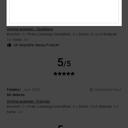
Airis
18. Juni 2026
Verifizierter Kauf
Genau wie auf dem Foto
Original anzeigen - Castellano
Komfort
: 5
Preis-Leistungs-Verhältnis
: 5
Größe
: Zu groß
Material
:
/5
/5
5
Farbe
: 5
/5
/5
Ich empfehle dieses Produkt
5
/5
Frédéric
1. Juni 2026
Verifizierter Kauf
Ich liebe es
Original anzeigen - Français
Komfort
: 5
Preis-Leistungs-Verhältnis
: 5
Größe
: Groß
Material
: 5
/5
/5
/5
Farbe
: 5
/5