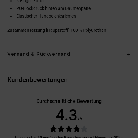
5-Finger-Futter
PU-Flockdruck hinten am Daumenpanel
Elastischer Handgelenksriemen
Zusammensetzung
[Hauptstoff] 100 % Polyurethan
Versand & Rückversand
Kundenbewertungen
Durchschnittliche Bewertung
4.3
/5
basierend auf
8 verifizierten Bewertungen
seit November 2025