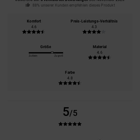
88% unserer Kunden empfehlen dieses Produkt
Komfort
Preis-Leistungs-Verhältnis
4.6
4.3
Größe
Material
4.6
Zu klein
Zu groß
Farbe
4.8
5
/5