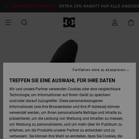
Direkt
zur
DOPPELTER RABATT*:
EXTRA 25% RABATT AUF ALLE ANGEB
Produktinformation
springen
DOPPELTER
SALE MÄNNER
ESSENTIALS
ESSENTIALS
ESSENTIALS
SKATE SHOP
SNOW SHOP FÜR
Auf meine
Schuhe
Schuhe
Sale Schuhe
Stag
Astrix
Neue Kollektio
Neue Kollektio
Caps & Hüte
Chelsea
Pixie
Neue Kollektio
Schneejacken
Court Graffik
Neue Kollektio
Neue Kollektio
Hüte & Caps
Skaterschuhe
Team
Schneejacken
Snowboard Boo
Snowboard Boo
Bestellung
RABATT
MÄNNER
zugreifen
SALE FRAUEN
HIGHLIGHTS
HIGHLIGHTS
SCHUHE
COMMUNITY
Sale Bekleidun
Snow
Sale Bekleidun
Court Graffik
Ducati
Skate
Sweatshirts
Mützen
Court Graffik
Astrix
Sneakers
Snowboardhos
Pure
Skate
T-Shirts
Mützen
Alle ansehen
Snowboardhos
Schneejacken
Snowboardjac
MÄNNER
SNOW SHOP FÜR
Fortfahren ohne zu akzeptieren
Versand
FRAUEN
SALE KINDER
SCHUHE
SCHUHE
BEKLEIDUNG
Accessoires
Sale Accessoi
Lynx
DC Command
Sneakers
T-shirts
Taschen &
Alle ansehen
DC Command
Skate
Alle ansehen
Stag
Babyschuhe
Sweatshirts &
Taschen
Snowboard Boo
Snowboardhos
Snowboardhos
TREFFEN SIE EINE AUSWAHL FÜR IHRE DATEN
FRAUEN
Rucksäcke
Hoodies
Retouren
Wir und unsere Partner verwenden Cookies oder eine vergleichbare
SNOW SHOP FÜR
Technologie, um Informationen auf Ihrem Gerät zu speichern
BEKLEIDUNG
KLEIDUNG
ACCESSOIRES
SALE SNOW
Sale Snow
Pure
Manteca
Sandalen
Hemden
Manteca
Sandalen
Sneakers
Alle ansehen
Winterschuhe
Alle ansehen
Mützen
KINDER
und/oder darauf zuzugreifen. Diese personenbezogenen
KINDER
Alle ansehen
Jacken & Mänt
Informationen (wie Ihre Browserdaten und Ihre IP-Adresse) können
Bezahlung
verwendet werden, um Ihnen personalisierte Beiträge und Inhalte zu
ACCESSOIRES
T-Shirts
Jacken & Mänt
Net
Construct
Winterschuhe
Jeans
Best Sellers
Snowboard Boo
Alle ansehen
Polarfleece &
Alle ansehen
präsentieren, um die Leistung von Werbung und Inhalten zu messen,
SKATE
Hemden
Softshells
um Werbung zu personalisieren, und um mehr über ihr Publikum zu
Geschenkkarte
erfahren, um die Produkte unserer Partner zu entwickeln und zu
Jacken & Mänt
Hoodies &
Alle ansehen
Ascend
Snowboard Boo
Jacken & Mänt
Unisex
verbessern. Sie können Ihre Wahl so einstellen, dass Sie Cookies, die
COURT GRAFFIK
Sweatshirts
Jeans & Hosen
Mützen