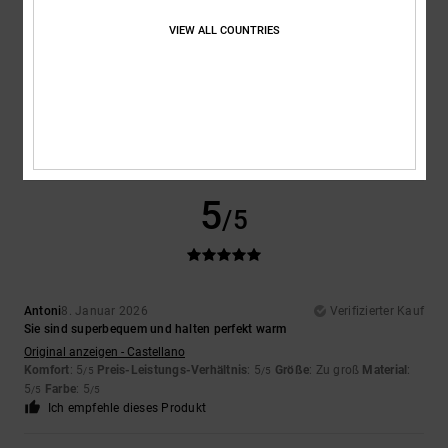
VIEW ALL COUNTRIES
William
17. Januar 2026
Verifizierter Kauf
Das hochwertige Material mit Einlagen für die einzelnen Finger war
eine Überraschung.
Original anzeigen - English
Komfort
: 5
Preis-Leistungs-Verhältnis
: 4
Größe
: Perfekte Größe
/5
/5
Material
: 5
Farbe
: 5
/5
/5
Ich empfehle dieses Produkt
5
/5
Antoni
8. Januar 2026
Verifizierter Kauf
Sie sind superbequem und halten perfekt warm
Original anzeigen - Castellano
Komfort
: 5
Preis-Leistungs-Verhältnis
: 5
Größe
: Zu groß
Material
:
/5
/5
5
Farbe
: 5
/5
/5
Ich empfehle dieses Produkt