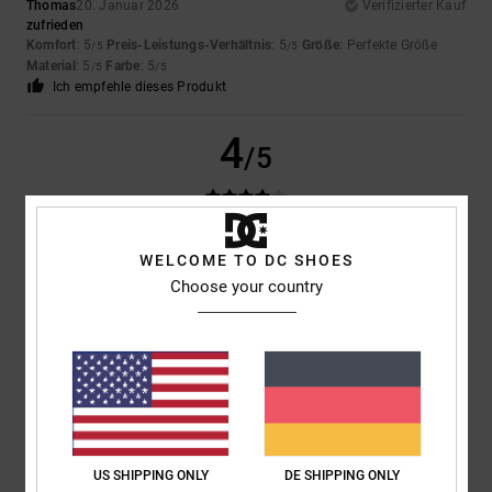
Thomas
20. Januar 2026
Verifizierter Kauf
zufrieden
Komfort
: 5
Preis-Leistungs-Verhältnis
: 5
Größe
: Perfekte Größe
/5
/5
Material
: 5
Farbe
: 5
/5
/5
Ich empfehle dieses Produkt
4
/5
Sabine
20. Januar 2026
Verifizierter Kauf
WELCOME TO DC SHOES
Sie sind top
Choose your country
Original anzeigen - Français
Komfort
: 5
Preis-Leistungs-Verhältnis
: 5
Größe
: Perfekte Größe
/5
/5
Material
: 4
Farbe
: 5
/5
/5
Ich empfehle dieses Produkt
5
/5
US SHIPPING ONLY
DE SHIPPING ONLY