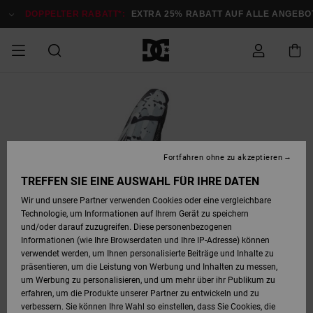
Direkt
zur
DOPPELTER RABATT*:
EXTRA 25% RABATT AUF ALLE ANGEBOTE
Produktinformation
springen
DOPPELTER
SALE MÄNNER
ESSENTIALS
ESSENTIALS
ESSENTIALS
SKATE SHOP
SNOW SHOP FÜR
Auf meine
Schuhe
Schuhe
Sale Schuhe
Stag
Astrix
Neue Kollektio
Neue Kollektio
Caps & Hüte
Chelsea
Pixie
Neue Kollektio
Schneejacken
Court Graffik
Neue Kollektio
Neue Kollektio
Hüte & Caps
Skaterschuhe
Team
Schneejacken
Snowboard Boo
Snowboard Boo
Bestellung
RABATT
MÄNNER
zugreifen
SALE FRAUEN
HIGHLIGHTS
HIGHLIGHTS
SCHUHE
COMMUNITY
Sale Bekleidun
Snow
Sale Bekleidun
Court Graffik
Ducati
Skate
Sweatshirts
Mützen
Court Graffik
Astrix
Sneakers
Snowboardhos
Pure
Skate
T-Shirts
Mützen
Alle ansehen
Snowboardhos
Schneejacken
Snowboardjac
MÄNNER
SNOW SHOP FÜR
Fortfahren ohne zu akzeptieren
Versand
FRAUEN
SALE KINDER
SCHUHE
SCHUHE
BEKLEIDUNG
Accessoires
Sale Accessoi
Lynx
DC Command
Sneakers
T-shirts
Taschen &
Alle ansehen
DC Command
Skate
Alle ansehen
Stag
Babyschuhe
Sweatshirts &
Taschen
Snowboard Boo
Snowboardhos
Snowboardhos
TREFFEN SIE EINE AUSWAHL FÜR IHRE DATEN
FRAUEN
Rucksäcke
Hoodies
Retouren
Wir und unsere Partner verwenden Cookies oder eine vergleichbare
SNOW SHOP FÜR
Technologie, um Informationen auf Ihrem Gerät zu speichern
BEKLEIDUNG
KLEIDUNG
ACCESSOIRES
SALE SNOW
Sale Snow
Pure
Manteca
Sandalen
Hemden
Manteca
Sandalen
Sneakers
Alle ansehen
Winterschuhe
Alle ansehen
Mützen
KINDER
und/oder darauf zuzugreifen. Diese personenbezogenen
KINDER
Alle ansehen
Jacken & Mänt
Informationen (wie Ihre Browserdaten und Ihre IP-Adresse) können
Bezahlung
verwendet werden, um Ihnen personalisierte Beiträge und Inhalte zu
ACCESSOIRES
T-Shirts
Jacken & Mänt
Net
Construct
Winterschuhe
Jeans
Best Sellers
Snowboard Boo
Alle ansehen
Polarfleece &
Alle ansehen
präsentieren, um die Leistung von Werbung und Inhalten zu messen,
SKATE
Hemden
Softshells
um Werbung zu personalisieren, und um mehr über ihr Publikum zu
Geschenkkarte
erfahren, um die Produkte unserer Partner zu entwickeln und zu
Jacken & Mänt
Hoodies &
Alle ansehen
Ascend
Snowboard Boo
Jacken & Mänt
Unisex
verbessern. Sie können Ihre Wahl so einstellen, dass Sie Cookies, die
COURT GRAFFIK
Sweatshirts
Jeans & Hosen
Mützen