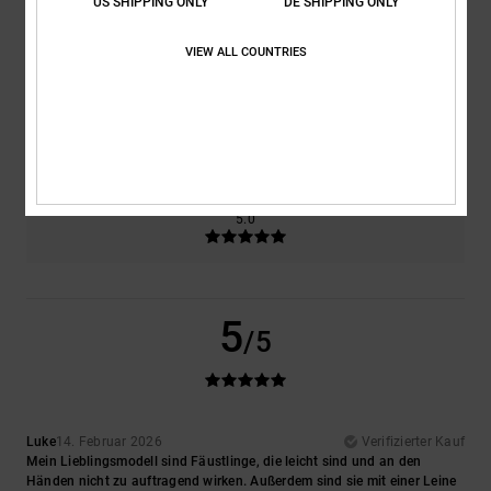
US SHIPPING ONLY
DE SHIPPING ONLY
Komfort
Preis-Leistungs-Verhältnis
5.0
5.0
VIEW ALL COUNTRIES
Größe
Material
5.0
Zu klein
Zu groß
Farbe
5.0
5
/5
Luke
14. Februar 2026
Verifizierter Kauf
Mein Lieblingsmodell sind Fäustlinge, die leicht sind und an den
Händen nicht zu auftragend wirken. Außerdem sind sie mit einer Leine