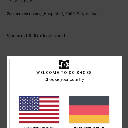
Siebdruck
Zusammensetzung
[Hauptstoff] 100 % Polyurethan
Versand & Rückversand
Kundenbewertungen
WELCOME TO DC SHOES
Durchschnittliche Bewertung
Choose your country
5.0
/5
basierend auf
1 verifizierten Bewertungen
seit Februar 2026
100% unserer Kunden empfehlen dieses Produkt