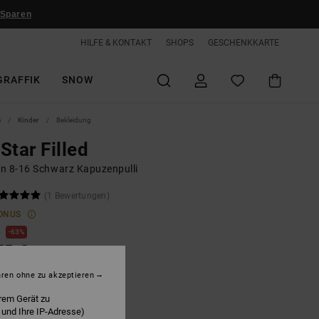
 Sparen
HILFE & KONTAKT
SHOPS
GESCHENKKARTE
GRAFFIK
SNOW
e
Kinder
Bekleidung
Star Filled
n 8-16 Schwarz Kapuzenpulli
(1 Bewertungen)
ONUS
€
63%
75 €
hren ohne zu akzeptieren
LTER RABATT EXTRA 25 %
rem Gerät zu
 und Ihre IP-Adresse)