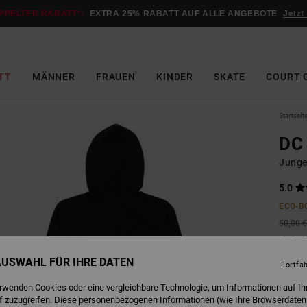
PPELTER RABATT*:
EXTRA 25% RABATT AUF ALLE ANGEBOTE
Jetzt
TT
MÄNNER
FRAUEN
KINDER
SKATE
COURT 
Startseit
DC 
Junge
5.0
ECO-B
50,00 
18,
 AUSWAHL FÜR IHRE DATEN
SALE
Fortfa
DOPPE
erwenden Cookies oder eine vergleichbare Technologie, um Informationen auf Ih
f zuzugreifen. Diese personenbezogenen Informationen (wie Ihre Browserdaten