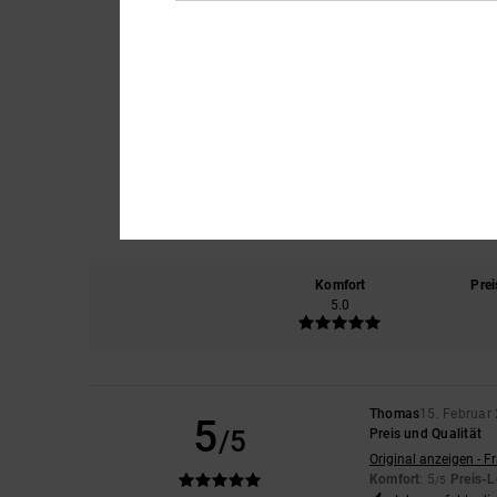
Komfort
Prei
5.0
Thomas
15. Februar
5
/5
Preis und Qualität
Original anzeigen - F
Komfort
: 5
Preis-L
/5