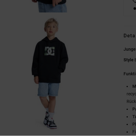
Deta
Junge
Style
Funkt
M
recy
Rück
P
T
P
F