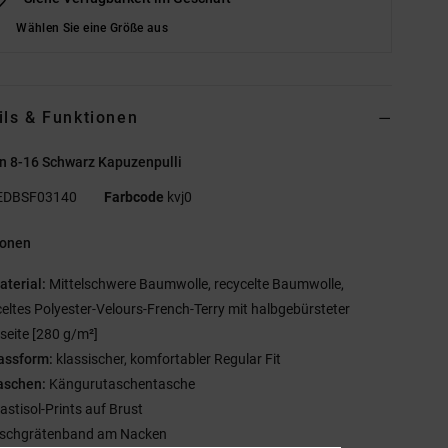
Wählen Sie eine Größe aus
ils & Funktionen
n 8-16 Schwarz Kapuzenpulli
EDBSF03140
Farbcode
kvj0
ionen
aterial:
Mittelschwere Baumwolle, recycelte Baumwolle,
celtes Polyester-Velours-French-Terry mit halbgebürsteter
seite [280 g/m²]
assform:
klassischer, komfortabler Regular Fit
aschen:
Kängurutaschentasche
lastisol-Prints auf Brust
ischgrätenband am Nacken