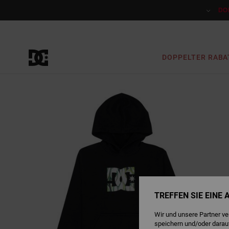
Direkt
zur
DO
Produktinformation
springen
DOPPELTER RABA
TREFFEN SIE EINE
Wir und unsere Partner v
speichern und/oder darau