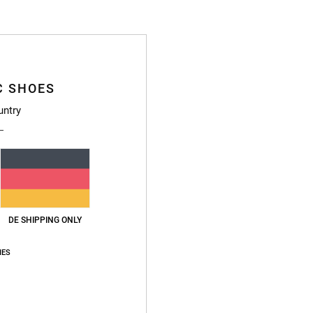
Zusa
Baumwo
C SHOES
Vers
untry
DE SHIPPING ONLY
IES