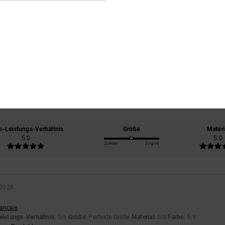
Durchschnittliche Bewertung
5.0
/5
basierend auf
1 verifizierten Bewertungen
seit Februar 2026
100% unserer Kunden empfehlen dieses Produkt
s-Leistungs-Verhältnis
Größe
Materi
5.0
5.0
Zu klein
Zu groß
 2026
rançais
eistungs-Verhältnis
: 5
Größe
: Perfekte Größe
Material
: 5
Farbe
: 5
/5
/5
/5