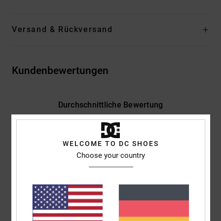
Versand & Rückversand
Kundenbewertungen
Durchschnittliche Bewertung
4.5
/5
WELCOME TO DC SHOES
Choose your country
basierend auf
2 verifizierten Bewertungen
seit Januar 2026
50% unserer Kunden empfehlen dieses Produkt
Komfort
Preis-Leistungs-Verhältnis
5.0
4.0