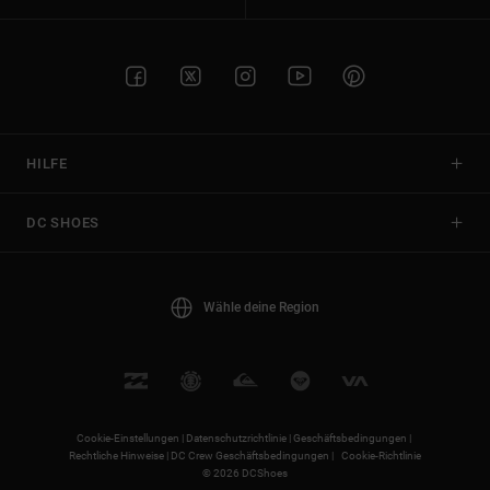
HILFE
DC SHOES
Wähle deine Region
Cookie-Einstellungen |
Datenschutzrichtlinie |
Geschäftsbedingungen |
Rechtliche Hinweise |
DC Crew Geschäftsbedingungen |
Cookie-Richtlinie
© 2026 DCShoes