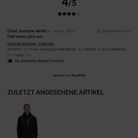
4
/5
Client anonyme vérifié
24. Januar 2026
Verifizierter Kauf
Fällt etwas groß aus
Original anzeigen - Français
Komfort
: 5
Preis-Leistungs-Verhältnis
: 4
Größe
: Zu groß
Material
:
/5
/5
5
Farbe
: 5
/5
/5
Ich empfehle dieses Produkt
Verifiziert von
TrustVille
ZULETZT ANGESEHENE ARTIKEL