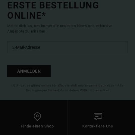
ERSTE BESTELLUNG
ONLINE*
Melde dich an, um immer die neuesten News und exklusive
Angebote zu erhalten.
ANMELDEN
(*) Angebot gültig online für alle, die sich neu angemeldet haben - Alle
Bedingungen findest du in deiner Willkommens-Mail
Finde einen Shop
Kontaktiere Uns