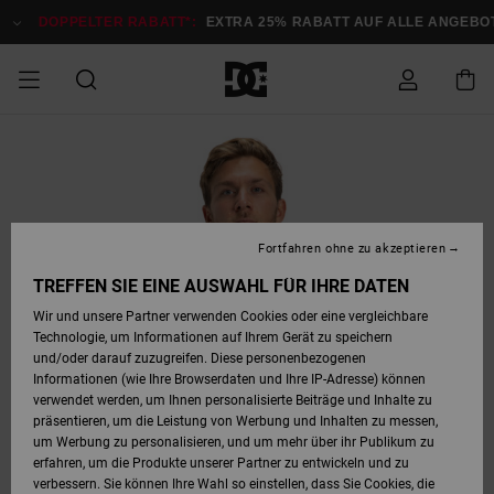
Direkt
zur
DOPPELTER RABATT*:
EXTRA 25% RABATT AUF ALLE ANGEBOTE
Produktinformation
springen
DOPPELTER
SALE MÄNNER
ESSENTIALS
ESSENTIALS
ESSENTIALS
SKATE SHOP
SNOW SHOP FÜR
Auf meine
Schuhe
Schuhe
Sale Schuhe
Stag
Astrix
Neue Kollektio
Neue Kollektio
Caps & Hüte
Chelsea
Pixie
Neue Kollektio
Schneejacken
Court Graffik
Neue Kollektio
Neue Kollektio
Hüte & Caps
Skaterschuhe
Team
Schneejacken
Snowboard Boo
Snowboard Boo
Bestellung
RABATT
MÄNNER
zugreifen
SALE FRAUEN
HIGHLIGHTS
HIGHLIGHTS
SCHUHE
COMMUNITY
Sale Bekleidun
Snow
Sale Bekleidun
Court Graffik
Ducati
Skate
Sweatshirts
Mützen
Court Graffik
Astrix
Sneakers
Snowboardhos
Pure
Skate
T-Shirts
Mützen
Alle ansehen
Snowboardhos
Schneejacken
Snowboardjac
MÄNNER
SNOW SHOP FÜR
Fortfahren ohne zu akzeptieren
Versand
FRAUEN
SALE KINDER
SCHUHE
SCHUHE
BEKLEIDUNG
Accessoires
Sale Accessoi
Lynx
DC Command
Sneakers
T-shirts
Taschen &
Alle ansehen
DC Command
Skate
Alle ansehen
Stag
Babyschuhe
Sweatshirts &
Taschen
Snowboard Boo
Snowboardhos
Snowboardhos
TREFFEN SIE EINE AUSWAHL FÜR IHRE DATEN
FRAUEN
Rucksäcke
Hoodies
Retouren
Wir und unsere Partner verwenden Cookies oder eine vergleichbare
SNOW SHOP FÜR
Technologie, um Informationen auf Ihrem Gerät zu speichern
BEKLEIDUNG
KLEIDUNG
ACCESSOIRES
SALE SNOW
Sale Snow
Pure
Manteca
Sandalen
Hemden
Manteca
Sandalen
Sneakers
Alle ansehen
Winterschuhe
Alle ansehen
Mützen
KINDER
und/oder darauf zuzugreifen. Diese personenbezogenen
KINDER
Alle ansehen
Jacken & Mänt
Informationen (wie Ihre Browserdaten und Ihre IP-Adresse) können
Bezahlung
verwendet werden, um Ihnen personalisierte Beiträge und Inhalte zu
ACCESSOIRES
T-Shirts
Jacken & Mänt
Net
Construct
Winterschuhe
Jeans
Best Sellers
Snowboard Boo
Alle ansehen
Polarfleece &
Alle ansehen
präsentieren, um die Leistung von Werbung und Inhalten zu messen,
SKATE
Hemden
Softshells
um Werbung zu personalisieren, und um mehr über ihr Publikum zu
Geschenkkarte
erfahren, um die Produkte unserer Partner zu entwickeln und zu
Jacken & Mänt
Hoodies &
Alle ansehen
Ascend
Snowboard Boo
Jacken & Mänt
Unisex
verbessern. Sie können Ihre Wahl so einstellen, dass Sie Cookies, die
COURT GRAFFIK
Sweatshirts
Jeans & Hosen
Mützen