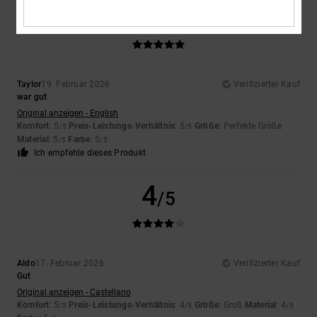
5
/5
Taylor
19. Februar 2026
Verifizierter Kauf
war gut
Original anzeigen - English
Komfort
: 5
Preis-Leistungs-Verhältnis
: 5
Größe
: Perfekte Größe
/5
/5
Material
: 5
Farbe
: 5
/5
/5
Ich empfehle dieses Produkt
4
/5
Aldo
17. Februar 2026
Verifizierter Kauf
Gut
Original anzeigen - Castellano
Komfort
: 5
Preis-Leistungs-Verhältnis
: 4
Größe
: Groß
Material
: 4
/5
/5
/5