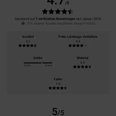
/5
basierend auf
7 verifizierten Bewertungen
seit Januar 2026
57% unserer Kunden empfehlen dieses Produkt
Komfort
Preis-Leistungs-Verhältnis
4.7
4.4
Größe
Material
4.6
Zu klein
Zu groß
Farbe
4.9
5
/5