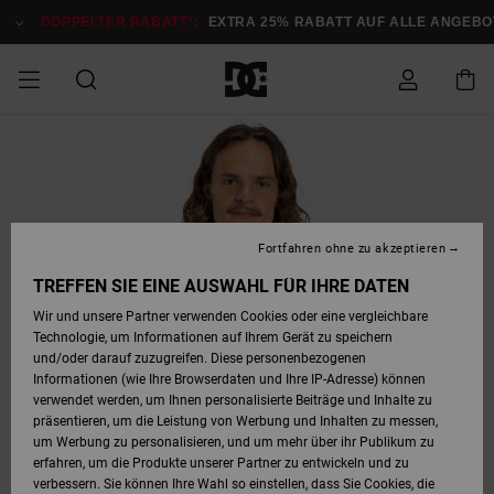
Direkt
zur
DOPPELTER RABATT*:
EXTRA 25% RABATT AUF ALLE ANGEB
Produktinformation
springen
DOPPELTER
SALE MÄNNER
ESSENTIALS
ESSENTIALS
ESSENTIALS
SKATE SHOP
SNOW SHOP FÜR
Auf meine
Schuhe
Schuhe
Sale Schuhe
Stag
Astrix
Neue Kollektio
Neue Kollektio
Caps & Hüte
Chelsea
Pixie
Neue Kollektio
Schneejacken
Court Graffik
Neue Kollektio
Neue Kollektio
Hüte & Caps
Skaterschuhe
Team
Schneejacken
Snowboard Boo
Snowboard Boo
Bestellung
RABATT
MÄNNER
zugreifen
SALE FRAUEN
HIGHLIGHTS
HIGHLIGHTS
SCHUHE
COMMUNITY
Sale Bekleidun
Snow
Sale Bekleidun
Court Graffik
Ducati
Skate
Sweatshirts
Mützen
Court Graffik
Astrix
Sneakers
Snowboardhos
Pure
Skate
T-Shirts
Mützen
Alle ansehen
Snowboardhos
Schneejacken
Snowboardjac
MÄNNER
SNOW SHOP FÜR
Fortfahren ohne zu akzeptieren
Versand
FRAUEN
SALE KINDER
SCHUHE
SCHUHE
BEKLEIDUNG
Accessoires
Sale Accessoi
Lynx
DC Command
Sneakers
T-shirts
Taschen &
Alle ansehen
DC Command
Skate
Alle ansehen
Stag
Babyschuhe
Sweatshirts &
Taschen
Snowboard Boo
Snowboardhos
Snowboardhos
TREFFEN SIE EINE AUSWAHL FÜR IHRE DATEN
FRAUEN
Rucksäcke
Hoodies
Retouren
Wir und unsere Partner verwenden Cookies oder eine vergleichbare
SNOW SHOP FÜR
Technologie, um Informationen auf Ihrem Gerät zu speichern
BEKLEIDUNG
KLEIDUNG
ACCESSOIRES
SALE SNOW
Sale Snow
Pure
Manteca
Sandalen
Hemden
Manteca
Sandalen
Sneakers
Alle ansehen
Winterschuhe
Alle ansehen
Mützen
KINDER
und/oder darauf zuzugreifen. Diese personenbezogenen
KINDER
Alle ansehen
Jacken & Mänt
Informationen (wie Ihre Browserdaten und Ihre IP-Adresse) können
Bezahlung
verwendet werden, um Ihnen personalisierte Beiträge und Inhalte zu
ACCESSOIRES
T-Shirts
Jacken & Mänt
Net
Construct
Winterschuhe
Jeans
Best Sellers
Snowboard Boo
Alle ansehen
Polarfleece &
Alle ansehen
präsentieren, um die Leistung von Werbung und Inhalten zu messen,
SKATE
Hemden
Softshells
um Werbung zu personalisieren, und um mehr über ihr Publikum zu
Geschenkkarte
erfahren, um die Produkte unserer Partner zu entwickeln und zu
Jacken & Mänt
Hoodies &
Alle ansehen
Ascend
Snowboard Boo
Jacken & Mänt
Unisex
verbessern. Sie können Ihre Wahl so einstellen, dass Sie Cookies, die
COURT GRAFFIK
Sweatshirts
Jeans & Hosen
Mützen