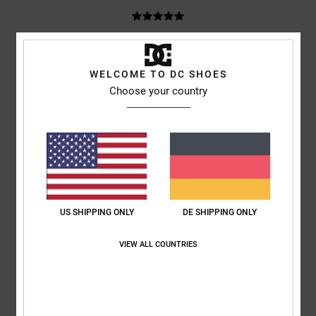
V
3. Juni 2026
Verifizierter Kauf
Angenehm weicher Stoff, aber dennoch robustes Material
WELCOME TO DC SHOES
Original anzeigen - Dutch
Choose your country
Komfort
: 5
Preis-Leistungs-Verhältnis
: 5
Größe
: Perfekte Größe
/5
/5
Material
: 5
Farbe
: 5
/5
/5
Ich empfehle dieses Produkt
5
/5
US SHIPPING ONLY
DE SHIPPING ONLY
Laurine
3. April 2026
Verifizierter Kauf
VIEW ALL COUNTRIES
Gut geschnittener und weicher Hoodie
Original anzeigen - Français
Komfort
: 5
Preis-Leistungs-Verhältnis
: 5
Größe
: Perfekte Größe
/5
/5
Material
: 5
Farbe
: 5
/5
/5