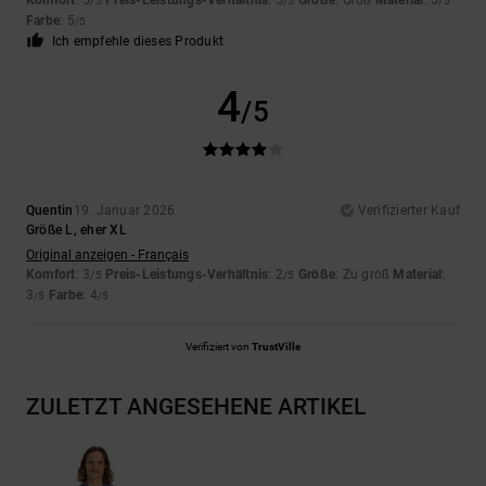
Komfort
: 5
Preis-Leistungs-Verhältnis
: 5
Größe
: Groß
Material
: 5
/5
/5
/5
Farbe
: 5
/5
Ich empfehle dieses Produkt
4
/5
Quentin
19. Januar 2026
Verifizierter Kauf
Größe L, eher XL
Original anzeigen - Français
Komfort
: 3
Preis-Leistungs-Verhältnis
: 2
Größe
: Zu groß
Material
:
/5
/5
3
Farbe
: 4
/5
/5
Verifiziert von
TrustVille
ZULETZT ANGESEHENE ARTIKEL