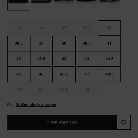
Kontaktformular.
FAQ
ansehen
36
36.5
37
37.5
38
38.5
39
40
40.5
41
42
42.5
43
44
44.5
45
46
46.5
47
48.5
50
52
53.5
55
Größentabelle ansehen
In den Warenkorb