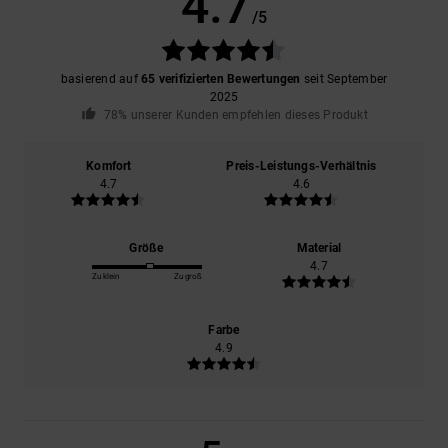
4.7
/5
basierend auf
65 verifizierten Bewertungen
seit September
2025
78% unserer Kunden empfehlen dieses Produkt
Komfort
Preis-Leistungs-Verhältnis
4.7
4.6
Größe
Material
4.7
Zu klein
Zu groß
Farbe
4.9