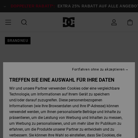
Direkt
zur
DOPPELTER RABATT*:
EXTRA 25% RABATT AUF ALLE ANGEB
Produktinformation
springen
DOPPELTER
BRANDNEU
SALE MÄNNER
ESSENTIALS
ESSENTIALS
ESSENTIALS
SKATE SHOP
SNOW SHOP FÜR
Auf meine
Schuhe
Schuhe
Sale Schuhe
Stag
Astrix
Neue Kollektio
Neue Kollektio
Caps & Hüte
Chelsea
Pixie
Neue Kollektio
Schneejacken
Court Graffik
Neue Kollektio
Neue Kollektio
Hüte & Caps
Skaterschuhe
Team
Schneejacken
Snowboard Boo
Snowboard Boo
Bestellung
RABATT
MÄNNER
zugreifen
SALE FRAUEN
HIGHLIGHTS
HIGHLIGHTS
SCHUHE
COMMUNITY
Sale Bekleidun
Snow
Sale Bekleidun
Court Graffik
Ducati
Skate
Sweatshirts
Mützen
Court Graffik
Astrix
Sneakers
Snowboardhos
Pure
Skate
T-Shirts
Mützen
Alle ansehen
Snowboardhos
Schneejacken
Snowboardjac
MÄNNER
SNOW SHOP FÜR
Fortfahren ohne zu akzeptieren
Versand
FRAUEN
SALE KINDER
SCHUHE
SCHUHE
BEKLEIDUNG
Accessoires
Sale Accessoi
Lynx
DC Command
Sneakers
T-shirts
Taschen &
Alle ansehen
DC Command
Skate
Alle ansehen
Stag
Babyschuhe
Sweatshirts &
Taschen
Snowboard Boo
Snowboardhos
Snowboardhos
TREFFEN SIE EINE AUSWAHL FÜR IHRE DATEN
FRAUEN
Rucksäcke
Hoodies
Retouren
Wir und unsere Partner verwenden Cookies oder eine vergleichbare
SNOW SHOP FÜR
Technologie, um Informationen auf Ihrem Gerät zu speichern
BEKLEIDUNG
KLEIDUNG
ACCESSOIRES
SALE SNOW
Sale Snow
Pure
Manteca
Sandalen
Hemden
Manteca
Sandalen
Sneakers
Alle ansehen
Winterschuhe
Alle ansehen
Mützen
KINDER
und/oder darauf zuzugreifen. Diese personenbezogenen
KINDER
Alle ansehen
Jacken & Mänt
Informationen (wie Ihre Browserdaten und Ihre IP-Adresse) können
Bezahlung
verwendet werden, um Ihnen personalisierte Beiträge und Inhalte zu
ACCESSOIRES
T-Shirts
Jacken & Mänt
Net
Construct
Winterschuhe
Jeans
Best Sellers
Snowboard Boo
Alle ansehen
Polarfleece &
Alle ansehen
präsentieren, um die Leistung von Werbung und Inhalten zu messen,
SKATE
Hemden
Softshells
um Werbung zu personalisieren, und um mehr über ihr Publikum zu
Geschenkkarte
erfahren, um die Produkte unserer Partner zu entwickeln und zu
Jacken & Mänt
Hoodies &
Alle ansehen
Ascend
Snowboard Boo
Jacken & Mänt
Unisex
verbessern. Sie können Ihre Wahl so einstellen, dass Sie Cookies, die
COURT GRAFFIK
Sweatshirts
Jeans & Hosen
Mützen