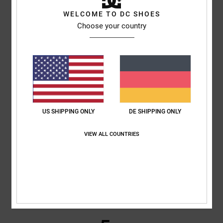
WELCOME TO DC SHOES
Choose your country
Fred
15. Juni 2026
Verifizierter Kauf
Tolle, kultige Sneaker
Original anzeigen - Français
Komfort
: 5
Preis-Leistungs-Verhältnis
: 5
Größe
: Perfekte Größe
/5
/5
Material
: 5
Farbe
: 5
/5
/5
Ich empfehle dieses Produkt
5
/5
US SHIPPING ONLY
DE SHIPPING ONLY
VIEW ALL COUNTRIES
Thierry
11. Juni 2026
Verifizierter Kauf
Perfekt
Original anzeigen - Français
Komfort
: 5
Preis-Leistungs-Verhältnis
: 5
Größe
: Klein
Material
: 5
/5
/5
/5
Farbe
: 5
/5