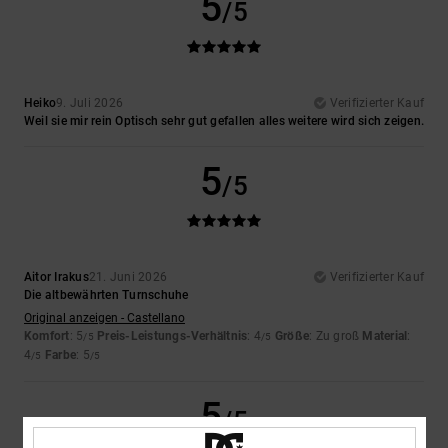
5
/5
Heiko
9. Juli 2026
Verifizierter Kauf
Weil sie mir rein Optisch sehr gut gefallen alles weitere wird sich zeigen.
5
/5
Aitor Irakus
21. Juni 2026
Verifizierter Kauf
Die altbewährten Turnschuhe
Original anzeigen - Castellano
Komfort
: 5
Preis-Leistungs-Verhältnis
: 4
Größe
: Zu groß
Material
:
/5
/5
4
Farbe
: 5
/5
/5
5
/5