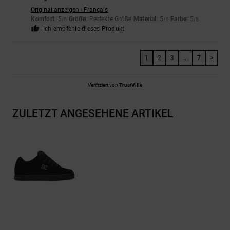
Original anzeigen - Français
Komfort
: 5
Größe
: Perfekte Größe
Material
: 5
Farbe
: 5
/5
/5
/5
Ich empfehle dieses Produkt
1
2
3
...
7
>
Verifiziert von
TrustVille
ZULETZT ANGESEHENE ARTIKEL