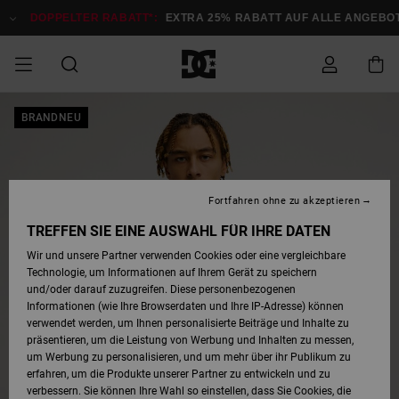
Direkt
zur
DOPPELTER RABATT*:
EXTRA 25% RABATT AUF ALLE ANGEBOTE
Produktinformation
springen
DOPPELTER
BRANDNEU
SALE MÄNNER
ESSENTIALS
ESSENTIALS
ESSENTIALS
SKATE SHOP
SNOW SHOP FÜR
Auf meine
Schuhe
Schuhe
Sale Schuhe
Stag
Astrix
Neue Kollektio
Neue Kollektio
Caps & Hüte
Chelsea
Pixie
Neue Kollektio
Schneejacken
Court Graffik
Neue Kollektio
Neue Kollektio
Hüte & Caps
Skaterschuhe
Team
Schneejacken
Snowboard Boo
Snowboard Boo
Bestellung
RABATT
MÄNNER
zugreifen
SALE FRAUEN
HIGHLIGHTS
HIGHLIGHTS
SCHUHE
COMMUNITY
Sale Bekleidun
Snow
Sale Bekleidun
Court Graffik
Ducati
Skate
Sweatshirts
Mützen
Court Graffik
Astrix
Sneakers
Snowboardhos
Pure
Skate
T-Shirts
Mützen
Alle ansehen
Snowboardhos
Schneejacken
Snowboardjac
MÄNNER
SNOW SHOP FÜR
Fortfahren ohne zu akzeptieren
Versand
FRAUEN
SALE KINDER
SCHUHE
SCHUHE
BEKLEIDUNG
Accessoires
Sale Accessoi
Lynx
DC Command
Sneakers
T-shirts
Taschen &
Alle ansehen
DC Command
Skate
Alle ansehen
Stag
Babyschuhe
Sweatshirts &
Taschen
Snowboard Boo
Snowboardhos
Snowboardhos
TREFFEN SIE EINE AUSWAHL FÜR IHRE DATEN
FRAUEN
Rucksäcke
Hoodies
Retouren
Wir und unsere Partner verwenden Cookies oder eine vergleichbare
SNOW SHOP FÜR
Technologie, um Informationen auf Ihrem Gerät zu speichern
BEKLEIDUNG
KLEIDUNG
ACCESSOIRES
SALE SNOW
Sale Snow
Pure
Manteca
Sandalen
Hemden
Manteca
Sandalen
Sneakers
Alle ansehen
Winterschuhe
Alle ansehen
Mützen
KINDER
und/oder darauf zuzugreifen. Diese personenbezogenen
KINDER
Alle ansehen
Jacken & Mänt
Informationen (wie Ihre Browserdaten und Ihre IP-Adresse) können
Bezahlung
verwendet werden, um Ihnen personalisierte Beiträge und Inhalte zu
ACCESSOIRES
T-Shirts
Jacken & Mänt
Net
Construct
Winterschuhe
Jeans
Best Sellers
Snowboard Boo
Alle ansehen
Polarfleece &
Alle ansehen
präsentieren, um die Leistung von Werbung und Inhalten zu messen,
SKATE
Hemden
Softshells
um Werbung zu personalisieren, und um mehr über ihr Publikum zu
Geschenkkarte
erfahren, um die Produkte unserer Partner zu entwickeln und zu
Jacken & Mänt
Hoodies &
Alle ansehen
Ascend
Snowboard Boo
Jacken & Mänt
Unisex
verbessern. Sie können Ihre Wahl so einstellen, dass Sie Cookies, die
COURT GRAFFIK
Sweatshirts
Jeans & Hosen
Mützen