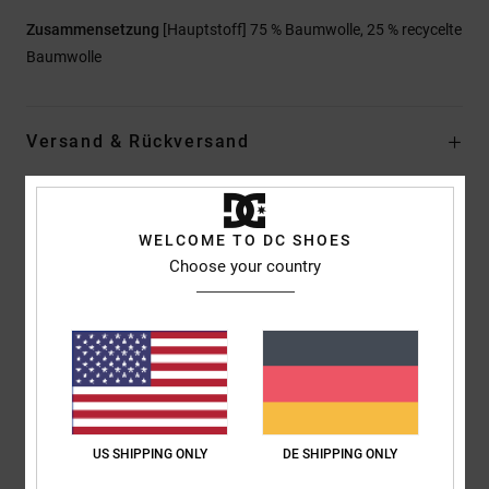
Zusammensetzung
[Hauptstoff] 75 % Baumwolle, 25 % recycelte
Baumwolle
Versand & Rückversand
Kundenbewertungen
WELCOME TO DC SHOES
Choose your country
Durchschnittliche Bewertung
5.0
/5
basierend auf
1 verifizierten Bewertungen
seit Juli 2026
US SHIPPING ONLY
DE SHIPPING ONLY
100% unserer Kunden empfehlen dieses Produkt