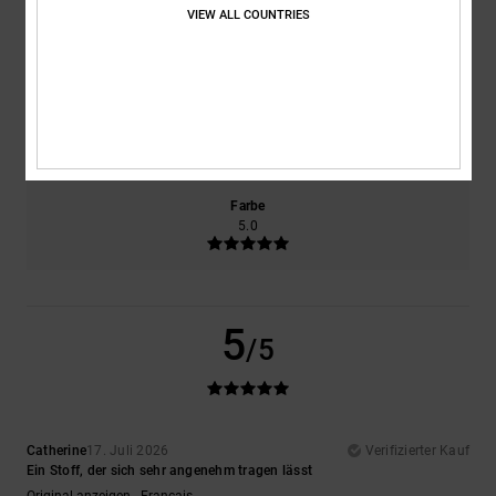
VIEW ALL COUNTRIES
Komfort
Preis-Leistungs-Verhältnis
5.0
5.0
Größe
Material
5.0
Zu klein
Zu groß
Farbe
5.0
5
/5
Catherine
17. Juli 2026
Verifizierter Kauf
Ein Stoff, der sich sehr angenehm tragen lässt