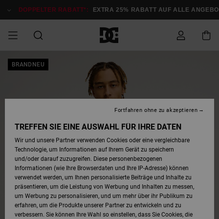
Direkt
zur
DOPPELTER RABATT*:
EXTRA 25% RABATT AUF ALLE ANGEBOT
Produktinformation
springen
DOPPELTER
BRANDNEU
SALE MÄNNER
ESSENTIALS
ESSENTIALS
ESSENTIALS
SKATE SHOP
SNOW SHOP FÜR
Auf meine
Schuhe
Schuhe
Sale Schuhe
Stag
Astrix
Neue Kollektio
Neue Kollektio
Caps & Hüte
Chelsea
Pixie
Neue Kollektio
Schneejacken
Court Graffik
Neue Kollektio
Neue Kollektio
Hüte & Caps
Skaterschuhe
Team
Schneejacken
Snowboard Boo
Snowboard Boo
Bestellung
RABATT
MÄNNER
zugreifen
SALE FRAUEN
HIGHLIGHTS
HIGHLIGHTS
SCHUHE
COMMUNITY
Sale Bekleidun
Snow
Sale Bekleidun
Court Graffik
Ducati
Skate
Sweatshirts
Mützen
Court Graffik
Astrix
Sneakers
Snowboardhos
Pure
Skate
T-Shirts
Mützen
Alle ansehen
Snowboardhos
Schneejacken
Snowboardjac
MÄNNER
SNOW SHOP FÜR
Fortfahren ohne zu akzeptieren
Versand
FRAUEN
SALE KINDER
SCHUHE
SCHUHE
BEKLEIDUNG
Accessoires
Sale Accessoi
Lynx
DC Command
Sneakers
T-shirts
Taschen &
Alle ansehen
DC Command
Skate
Alle ansehen
Stag
Babyschuhe
Sweatshirts &
Taschen
Snowboard Boo
Snowboardhos
Snowboardhos
TREFFEN SIE EINE AUSWAHL FÜR IHRE DATEN
FRAUEN
Rucksäcke
Hoodies
Retouren
Wir und unsere Partner verwenden Cookies oder eine vergleichbare
SNOW SHOP FÜR
Technologie, um Informationen auf Ihrem Gerät zu speichern
BEKLEIDUNG
KLEIDUNG
ACCESSOIRES
SALE SNOW
Sale Snow
Pure
Manteca
Sandalen
Hemden
Manteca
Sandalen
Sneakers
Alle ansehen
Winterschuhe
Alle ansehen
Mützen
KINDER
und/oder darauf zuzugreifen. Diese personenbezogenen
KINDER
Alle ansehen
Jacken & Mänt
Informationen (wie Ihre Browserdaten und Ihre IP-Adresse) können
Bezahlung
verwendet werden, um Ihnen personalisierte Beiträge und Inhalte zu
ACCESSOIRES
T-Shirts
Jacken & Mänt
Net
Construct
Winterschuhe
Jeans
Best Sellers
Snowboard Boo
Alle ansehen
Polarfleece &
Alle ansehen
präsentieren, um die Leistung von Werbung und Inhalten zu messen,
SKATE
Hemden
Softshells
um Werbung zu personalisieren, und um mehr über ihr Publikum zu
Geschenkkarte
erfahren, um die Produkte unserer Partner zu entwickeln und zu
Jacken & Mänt
Hoodies &
Alle ansehen
Ascend
Snowboard Boo
Jacken & Mänt
Unisex
verbessern. Sie können Ihre Wahl so einstellen, dass Sie Cookies, die
COURT GRAFFIK
Sweatshirts
Jeans & Hosen
Mützen