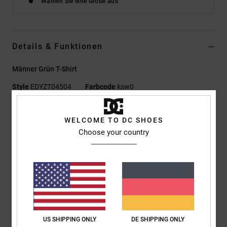
Wählen Sie eine Größe aus
Details & Funktionen
Männer Grün T-Shirt
Style
EDYZT04504
Farbcode
ksw0
Funktionen
WELCOME TO DC SHOES
Materialzusammensetzung:
75 % Baumwolle, 25 %
Choose your country
recycelter Baumwolljersey [200 g/m²]
Passform:
Standard Fit
Rundhalsausschnitt
Plastisol- und Puff-Prints mittig auf Brust und Rücken
Siebdruck-Label mittig im Nacken
Vertikales Clip-Label am Saum
US SHIPPING ONLY
DE SHIPPING ONLY