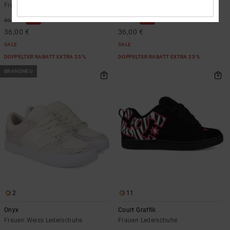
Frauen Schwarz Lederschuhe
Frauen Schwarz Lederschuhe
55%
55%
80,00 €
80,00 €
36,00 €
36,00 €
SALE
SALE
DOPPELTER RABATT EXTRA 25 %
DOPPELTER RABATT EXTRA 25 %
BRANDNEU
2
11
Onyx
Court Graffik
Frauen Weiss Lederschuhe
Frauen Lederschuhe