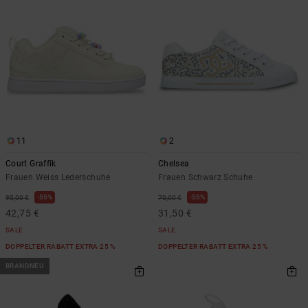
11
2
Court Graffik
Chelsea
Frauen Weiss Lederschuhe
Frauen Schwarz Schuhe
55%
55%
95,00 €
70,00 €
42,75 €
31,50 €
SALE
SALE
DOPPELTER RABATT EXTRA 25 %
DOPPELTER RABATT EXTRA 25 %
BRANDNEU