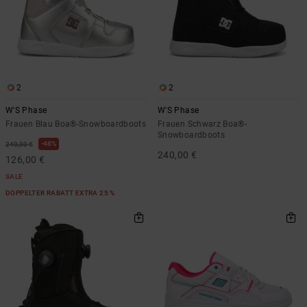
2
2
W'S Phase
W'S Phase
Frauen Blau Boa®-Snowboardboots
Frauen Schwarz Boa®-
Snowboardboots
48%
240,00 €
240,00 €
126,00 €
SALE
DOPPELTER RABATT EXTRA 25 %