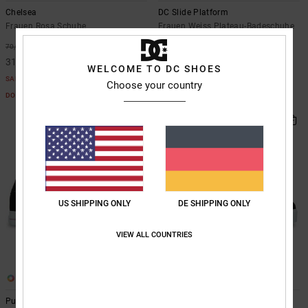
Chelsea
DC Slide Platform
Frauen Rosa Schuhe
Frauen Weiss Plateau-Badeschuhe
55%
40%
70,00 €
35,00 €
31,50 €
21,00 €
WELCOME TO DC SHOES
SALE
SALE
Choose your country
DOPPELTER RABATT EXTRA 25 %
US SHIPPING ONLY
DE SHIPPING ONLY
VIEW ALL COUNTRIES
2
2
Pure
Pure