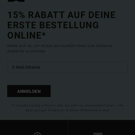
15% RABATT AUF DEINE
ERSTE BESTELLUNG
ONLINE*
Melde dich an, um immer die neuesten News und exklusive
Angebote zu erhalten.
ANMELDEN
(*) Angebot gültig online für alle, die sich neu angemeldet haben - Alle
Bedingungen findest du in deiner Willkommens-Mail