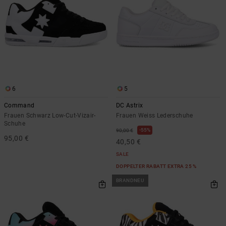
6
5
Command
DC Astrix
Frauen Schwarz Low-Cut-Vizair-
Frauen Weiss Lederschuhe
Schuhe
55%
90,00 €
95,00 €
40,50 €
SALE
DOPPELTER RABATT EXTRA 25 %
BRANDNEU