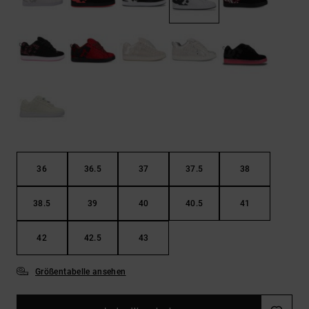
Kontaktformular.
FAQ
ansehen
36
36.5
37
37.5
38
38.5
39
40
40.5
41
42
42.5
43
Größentabelle ansehen