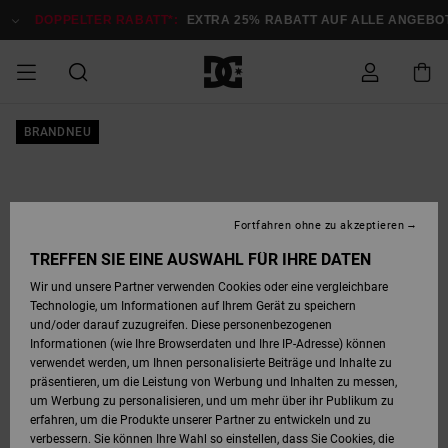
Direkt
zur
DOPPELTER RABATT*:
EXTRA 25% RABATT AUF ALLE ANGEB
Produktinformation
springen
DOPPELTER
BRANDNEU
SALE MÄNNER
ESSENTIALS
ESSENTIALS
ESSENTIALS
SKATE SHOP
SNOW SHOP FÜR
Auf meine
Schuhe
Schuhe
Sale Schuhe
Stag
Astrix
Neue Kollektio
Neue Kollektio
Caps & Hüte
Chelsea
Pixie
Neue Kollektio
Schneejacken
Court Graffik
Neue Kollektio
Neue Kollektio
Hüte & Caps
Skaterschuhe
Team
Schneejacken
Snowboard Boo
Snowboard Boo
Bestellung
RABATT
MÄNNER
zugreifen
SALE FRAUEN
HIGHLIGHTS
HIGHLIGHTS
SCHUHE
COMMUNITY
Sale Bekleidun
Snow
Sale Bekleidun
Court Graffik
Ducati
Skate
Sweatshirts
Mützen
Court Graffik
Astrix
Sneakers
Snowboardhos
Pure
Skate
T-Shirts
Mützen
Alle ansehen
Snowboardhos
Schneejacken
Snowboardjac
MÄNNER
SNOW SHOP FÜR
Fortfahren ohne zu akzeptieren
Versand
FRAUEN
SALE KINDER
SCHUHE
SCHUHE
BEKLEIDUNG
Accessoires
Sale Accessoi
Lynx
DC Command
Sneakers
T-shirts
Taschen &
Alle ansehen
DC Command
Skate
Alle ansehen
Stag
Babyschuhe
Sweatshirts &
Taschen
Snowboard Boo
Snowboardhos
Snowboardhos
TREFFEN SIE EINE AUSWAHL FÜR IHRE DATEN
FRAUEN
Rucksäcke
Hoodies
Retouren
Wir und unsere Partner verwenden Cookies oder eine vergleichbare
SNOW SHOP FÜR
Technologie, um Informationen auf Ihrem Gerät zu speichern
BEKLEIDUNG
KLEIDUNG
ACCESSOIRES
SALE SNOW
Sale Snow
Pure
Manteca
Sandalen
Hemden
Manteca
Sandalen
Sneakers
Alle ansehen
Winterschuhe
Alle ansehen
Mützen
KINDER
und/oder darauf zuzugreifen. Diese personenbezogenen
KINDER
Alle ansehen
Jacken & Mänt
Informationen (wie Ihre Browserdaten und Ihre IP-Adresse) können
Bezahlung
verwendet werden, um Ihnen personalisierte Beiträge und Inhalte zu
ACCESSOIRES
T-Shirts
Jacken & Mänt
Net
Construct
Winterschuhe
Jeans
Best Sellers
Snowboard Boo
Alle ansehen
Polarfleece &
Alle ansehen
präsentieren, um die Leistung von Werbung und Inhalten zu messen,
SKATE
Hemden
Softshells
um Werbung zu personalisieren, und um mehr über ihr Publikum zu
Geschenkkarte
erfahren, um die Produkte unserer Partner zu entwickeln und zu
Jacken & Mänt
Hoodies &
Alle ansehen
Ascend
Snowboard Boo
Jacken & Mänt
Unisex
verbessern. Sie können Ihre Wahl so einstellen, dass Sie Cookies, die
COURT GRAFFIK
Sweatshirts
Jeans & Hosen
Mützen