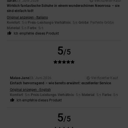
Sarah
23. Juni 2026
Verifizierter Kauf
Wirklich fantastische Schuhe in einem wunderschönen Neonrosa – sie
sind einfach toll!
Original anzeigen - Italiano
Komfort
: 5
Preis-Leistungs-Verhältnis
: 5
Größe
: Perfekte Größe
/5
/5
Material
: 5
Farbe
: 5
/5
/5
Ich empfehle dieses Produkt
5
/5
Malae-Jane
23. Juni 2026
Verifizierter Kauf
Einfach hervorragend – wie bereits erwähnt: exzellenter Service
Original anzeigen - English
Komfort
: 5
Preis-Leistungs-Verhältnis
: 5
Material
: 5
Farbe
: 5
/5
/5
/5
/5
Ich empfehle dieses Produkt
5
/5