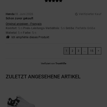
Henda
18. Juni 2026
Verifizierter Kauf
Schon zuvor gekauft
Original anzeigen - Français
Komfort
: 5
Preis-Leistungs-Verhältnis
: 5
Größe
: Perfekte Größe
/5
/5
Material
: 5
Farbe
: 5
/5
/5
Ich empfehle dieses Produkt
1
2
3
...
15
>
Verifiziert von
TrustVille
ZULETZT ANGESEHENE ARTIKEL