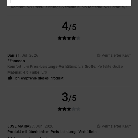
Sooo
Komfort
: 5
Preis-Leistungs-Verhältnis
: 5
Material
: 5
Farbe
: 5
/5
/5
/5
/5
4
/5
Danja
1. Juli 2026
Verifizierter Kauf
##sooooo
Komfort
: 5
Preis-Leistungs-Verhältnis
: 5
Größe
: Perfekte Größe
/5
/5
Material
: 4
Farbe
: 5
/5
/5
Ich empfehle dieses Produkt
3
/5
JOSE MARIA
27. Juni 2026
Verifizierter Kauf
Produkt mit überhöhtem Preis-Leistungs-Verhältnis