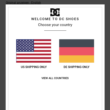
Original anzeigen - English
Komfort
: 5
Preis-Leistungs-Verhältnis
: 5
Größe
: Perfekte Größe
/5
/5
Material
: 5
Farbe
: 5
/5
/5
Ich empfehle dieses Produkt
WELCOME TO DC SHOES
Choose your country
5
/5
Jeroen
4. Juli 2026
Verifizierter Kauf
Komfort
: 5
Preis-Leistungs-Verhältnis
: 4
Größe
: Perfekte Größe
/5
/5
Material
: 5
Farbe
: 5
/5
/5
US SHIPPING ONLY
DE SHIPPING ONLY
Ich empfehle dieses Produkt
VIEW ALL COUNTRIES
5
/5
Danja
1. Juli 2026
Verifizierter Kauf