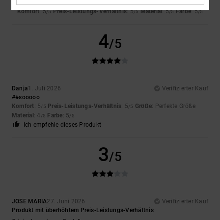
Sooo
Komfort
: 5
Preis-Leistungs-Verhältnis
: 5
Material
: 5
Farbe
: 5
/5
/5
/5
/5
4
/5
Danja
1. Juli 2026
Verifizierter Kauf
##sooooo
Komfort
: 5
Preis-Leistungs-Verhältnis
: 5
Größe
: Perfekte Größe
/5
/5
Material
: 4
Farbe
: 5
/5
/5
Ich empfehle dieses Produkt
3
/5
JOSE MARIA
27. Juni 2026
Verifizierter Kauf
Produkt mit überhöhtem Preis-Leistungs-Verhältnis