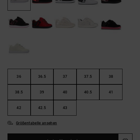
Kontaktformular.
FAQ
ansehen
36
36.5
37
37.5
38
38.5
39
40
40.5
41
42
42.5
43
Größentabelle ansehen