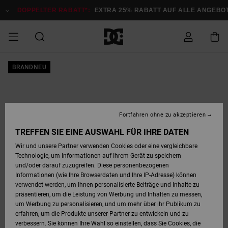
Direkt
zur
DOPPELTER RABATT*:
EXTRA 25% RABATT AUF ALLE ANGEB
Produktinformation
springen
DOPPELTER
BRANDNEU
SALE MÄNNER
ESSENTIALS
ESSENTIALS
ESSENTIALS
SKATE SHOP
SNOW SHOP FÜR
Auf meine
Schuhe
Schuhe
Sale Schuhe
Stag
Astrix
Neue Kollektio
Neue Kollektio
Caps & Hüte
Chelsea
Pixie
Neue Kollektio
Schneejacken
Court Graffik
Neue Kollektio
Neue Kollektio
Hüte & Caps
Skaterschuhe
Team
Schneejacken
Snowboard Boo
Snowboard Boo
Bestellung
RABATT
MÄNNER
zugreifen
SALE FRAUEN
HIGHLIGHTS
HIGHLIGHTS
SCHUHE
COMMUNITY
Sale Bekleidun
Snow
Sale Bekleidun
Court Graffik
Ducati
Skate
Sweatshirts
Mützen
Court Graffik
Astrix
Sneakers
Snowboardhos
Pure
Skate
T-Shirts
Mützen
Alle ansehen
Snowboardhos
Schneejacken
Snowboardjac
MÄNNER
SNOW SHOP FÜR
Fortfahren ohne zu akzeptieren
Versand
FRAUEN
SALE KINDER
SCHUHE
SCHUHE
BEKLEIDUNG
Accessoires
Sale Accessoi
Lynx
DC Command
Sneakers
T-shirts
Taschen &
Alle ansehen
DC Command
Skate
Alle ansehen
Stag
Babyschuhe
Sweatshirts &
Taschen
Snowboard Boo
Snowboardhos
Snowboardhos
TREFFEN SIE EINE AUSWAHL FÜR IHRE DATEN
FRAUEN
Rucksäcke
Hoodies
Retouren
Wir und unsere Partner verwenden Cookies oder eine vergleichbare
SNOW SHOP FÜR
Technologie, um Informationen auf Ihrem Gerät zu speichern
BEKLEIDUNG
KLEIDUNG
ACCESSOIRES
SALE SNOW
Sale Snow
Pure
Manteca
Sandalen
Hemden
Manteca
Sandalen
Sneakers
Alle ansehen
Winterschuhe
Alle ansehen
Mützen
KINDER
und/oder darauf zuzugreifen. Diese personenbezogenen
KINDER
Alle ansehen
Jacken & Mänt
Informationen (wie Ihre Browserdaten und Ihre IP-Adresse) können
Bezahlung
verwendet werden, um Ihnen personalisierte Beiträge und Inhalte zu
ACCESSOIRES
T-Shirts
Jacken & Mänt
Net
Construct
Winterschuhe
Jeans
Best Sellers
Snowboard Boo
Alle ansehen
Polarfleece &
Alle ansehen
präsentieren, um die Leistung von Werbung und Inhalten zu messen,
SKATE
Hemden
Softshells
um Werbung zu personalisieren, und um mehr über ihr Publikum zu
Geschenkkarte
erfahren, um die Produkte unserer Partner zu entwickeln und zu
Jacken & Mänt
Hoodies &
Alle ansehen
Ascend
Snowboard Boo
Jacken & Mänt
Unisex
verbessern. Sie können Ihre Wahl so einstellen, dass Sie Cookies, die
COURT GRAFFIK
Sweatshirts
Jeans & Hosen
Mützen