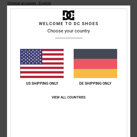
Original anzeigen - English
Komfort
: 5
Preis-Leistungs-Verhältnis
: 5
Größe
: Perfekte Größe
/5
/5
Material
: 5
Farbe
: 5
/5
/5
Ich empfehle dieses Produkt
WELCOME TO DC SHOES
Choose your country
5
/5
Jeroen
4. Juli 2026
Verifizierter Kauf
Komfort
: 5
Preis-Leistungs-Verhältnis
: 4
Größe
: Perfekte Größe
/5
/5
Material
: 5
Farbe
: 5
/5
/5
US SHIPPING ONLY
DE SHIPPING ONLY
Ich empfehle dieses Produkt
VIEW ALL COUNTRIES
5
/5
Danja
1. Juli 2026
Verifizierter Kauf