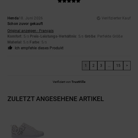
Henda
18. Juni 2026
Verifizierter Kauf
Schon zuvor gekauft
Original anzeigen - Français
Komfort
: 5
Preis-Leistungs-Verhältnis
: 5
Größe
: Perfekte Größe
/5
/5
Material
: 5
Farbe
: 5
/5
/5
Ich empfehle dieses Produkt
1
2
3
...
15
>
Verifiziert von
TrustVille
ZULETZT ANGESEHENE ARTIKEL