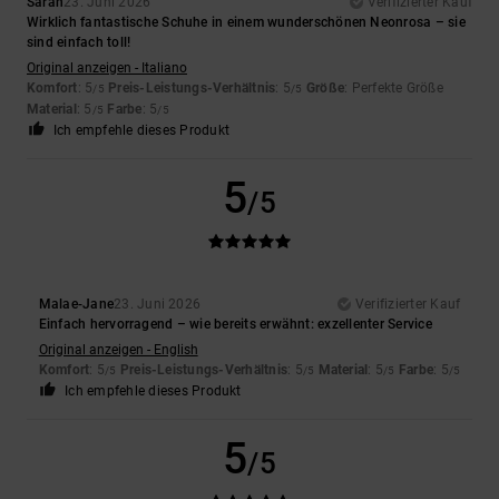
Sarah
23. Juni 2026
Verifizierter Kauf
Wirklich fantastische Schuhe in einem wunderschönen Neonrosa – sie
sind einfach toll!
Original anzeigen - Italiano
Komfort
: 5
Preis-Leistungs-Verhältnis
: 5
Größe
: Perfekte Größe
/5
/5
Material
: 5
Farbe
: 5
/5
/5
Ich empfehle dieses Produkt
5
/5
Malae-Jane
23. Juni 2026
Verifizierter Kauf
Einfach hervorragend – wie bereits erwähnt: exzellenter Service
Original anzeigen - English
Komfort
: 5
Preis-Leistungs-Verhältnis
: 5
Material
: 5
Farbe
: 5
/5
/5
/5
/5
Ich empfehle dieses Produkt
5
/5