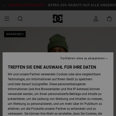
Direkt
zur
DOPPELTER RABATT*:
EXTRA 25% RABATT AUF ALLE ANGEBOTE
Produktinformation
springen
DOPPELTER
BRANDNEU
SALE MÄNNER
ESSENTIALS
ESSENTIALS
ESSENTIALS
SKATE SHOP
SNOW SHOP FÜR
Auf meine
Schuhe
Schuhe
Sale Schuhe
Stag
Astrix
Neue Kollektio
Neue Kollektio
Caps & Hüte
Chelsea
Pixie
Neue Kollektio
Schneejacken
Court Graffik
Neue Kollektio
Neue Kollektio
Hüte & Caps
Skaterschuhe
Team
Schneejacken
Snowboard Boo
Snowboard Boo
Bestellung
RABATT
MÄNNER
zugreifen
SALE FRAUEN
HIGHLIGHTS
HIGHLIGHTS
SCHUHE
COMMUNITY
Sale Bekleidun
Snow
Sale Bekleidun
Court Graffik
Ducati
Skate
Sweatshirts
Mützen
Court Graffik
Astrix
Sneakers
Snowboardhos
Pure
Skate
T-Shirts
Mützen
Alle ansehen
Snowboardhos
Schneejacken
Snowboardjac
MÄNNER
SNOW SHOP FÜR
Fortfahren ohne zu akzeptieren
Versand
FRAUEN
SALE KINDER
SCHUHE
SCHUHE
BEKLEIDUNG
Accessoires
Sale Accessoi
Lynx
DC Command
Sneakers
T-shirts
Taschen &
Alle ansehen
DC Command
Skate
Alle ansehen
Stag
Babyschuhe
Sweatshirts &
Taschen
Snowboard Boo
Snowboardhos
Snowboardhos
TREFFEN SIE EINE AUSWAHL FÜR IHRE DATEN
FRAUEN
Rucksäcke
Hoodies
Retouren
Wir und unsere Partner verwenden Cookies oder eine vergleichbare
SNOW SHOP FÜR
Technologie, um Informationen auf Ihrem Gerät zu speichern
BEKLEIDUNG
KLEIDUNG
ACCESSOIRES
SALE SNOW
Sale Snow
Pure
Manteca
Sandalen
Hemden
Manteca
Sandalen
Sneakers
Alle ansehen
Winterschuhe
Alle ansehen
Mützen
KINDER
und/oder darauf zuzugreifen. Diese personenbezogenen
KINDER
Alle ansehen
Jacken & Mänt
Informationen (wie Ihre Browserdaten und Ihre IP-Adresse) können
Bezahlung
verwendet werden, um Ihnen personalisierte Beiträge und Inhalte zu
ACCESSOIRES
T-Shirts
Jacken & Mänt
Net
Construct
Winterschuhe
Jeans
Best Sellers
Snowboard Boo
Alle ansehen
Polarfleece &
Alle ansehen
präsentieren, um die Leistung von Werbung und Inhalten zu messen,
SKATE
Hemden
Softshells
um Werbung zu personalisieren, und um mehr über ihr Publikum zu
Geschenkkarte
erfahren, um die Produkte unserer Partner zu entwickeln und zu
Jacken & Mänt
Hoodies &
Alle ansehen
Ascend
Snowboard Boo
Jacken & Mänt
Unisex
verbessern. Sie können Ihre Wahl so einstellen, dass Sie Cookies, die
COURT GRAFFIK
Sweatshirts
Jeans & Hosen
Mützen