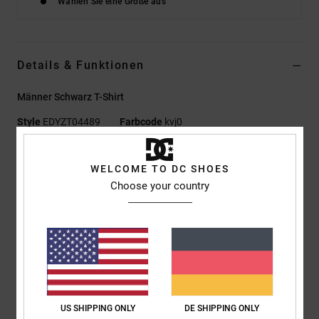
Wählen Sie eine Größe aus
Details & Funktionen
Männer Schwarz T-Shirt
Style
EDYZT04489
Farbcode
kvj0
Funktionen
WELCOME TO DC SHOES
Materialzusammensetzung:
75 % Baumwolle, 25 %
Choose your country
recycelter Baumwolljersey [200 g/m²]
Passform:
Standard Fit
Rundhalsausschnitt
Puff-Prints mittig auf Brust und Rücken
Siebdruck-Label mittig im Nacken
Vertikales Clip-Label am Saum
US SHIPPING ONLY
DE SHIPPING ONLY