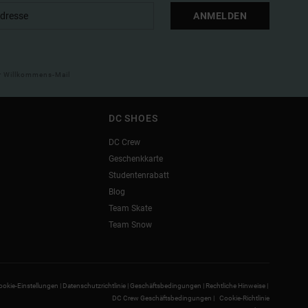
ANMELDEN
ner Willkommens-Mail
DC SHOES
DC Crew
Geschenkkarte
Studentenrabatt
Blog
Team Skate
Team Snow
ookie-Einstellungen |
Datenschutzrichtlinie |
Geschäftsbedingungen |
Rechtliche Hinweise |
DC Crew Geschäftsbedingungen |
Cookie-Richtlinie