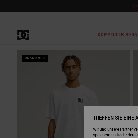
Direkt
zur
DO
Produktinformation
springen
DOPPELTER RABA
BRANDNEU
TREFFEN SIE EINE
Wir und unsere Partner v
speichern und/oder darau