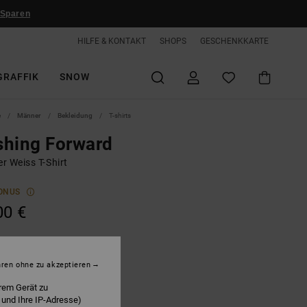
 Sparen
HILFE & KONTAKT
SHOPS
GESCHENKKARTE
GRAFFIK
SNOW
e
Männer
Bekleidung
T-shirts
shing Forward
r Weiss T-Shirt
ONUS
00 €
hite
hren ohne zu akzeptieren
rem Gerät zu
 und Ihre IP-Adresse)