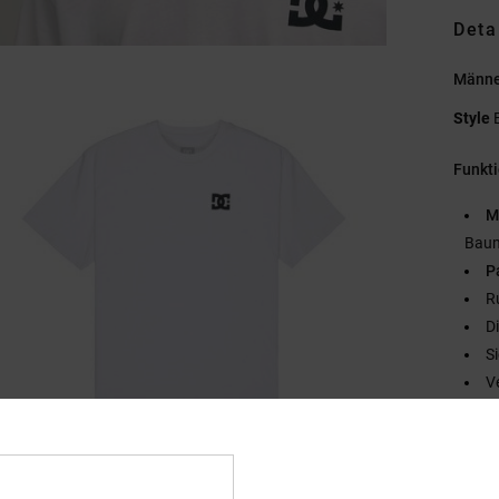
Deta
Männer
Style
Funkt
M
Baum
P
R
D
S
V
Zusa
Baumw