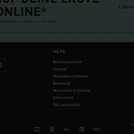
ONLINE*
exklusive Angebote zu erhalten.
online für alle, die sich neu angemeldet haben - Alle Bedingungen findest du in dei
HILFE
Bestellungsstatus
Versand
Rückgabe vornehmen
Bezahlung
Reparaturen & Garantie
Datenschutz
FAQ und Kontakt
C