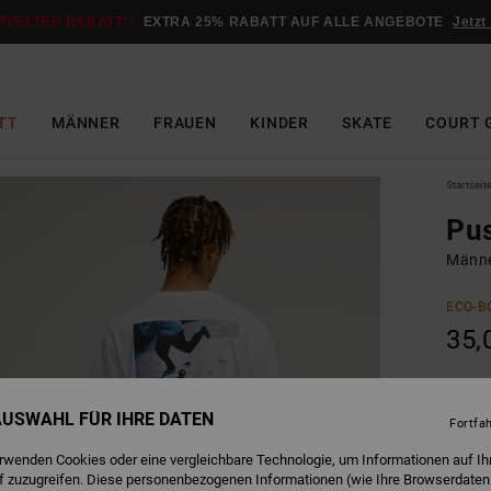
PPELTER RABATT*:
EXTRA 25% RABATT AUF ALLE ANGEBOTE
Jetzt
TT
MÄNNER
FRAUEN
KINDER
SKATE
COURT 
Startseit
Pu
Männe
ECO-B
35,
W
Farbe
 AUSWAHL FÜR IHRE DATEN
Fortfa
erwenden Cookies oder eine vergleichbare Technologie, um Informationen auf Ih
f zuzugreifen. Diese personenbezogenen Informationen (wie Ihre Browserdaten