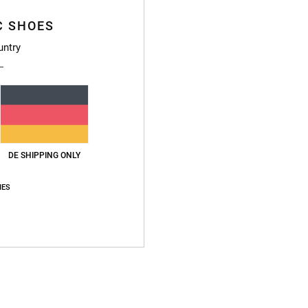
C SHOES
Vers
untry
DE SHIPPING ONLY
IES