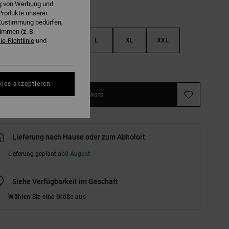
ng von Werbung und
Produkte unserer
r Zustimmung bedürfen,
immen (z. B.
S
M
L
XL
XXL
e-Richtlinie
und
ößentabelle ansehen
kies akzeptieren
In den Warenkorb
Lieferung nach Hause oder zum Abholort
Lieferung geplant ab
8 August
Siehe Verfügbarkeit im Geschäft
Wählen Sie eine Größe aus