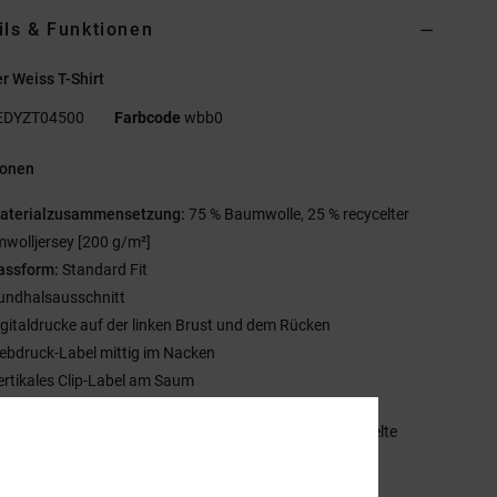
ils & Funktionen
 Weiss T-Shirt
EDYZT04500
Farbcode
wbb0
ionen
aterialzusammensetzung:
75 % Baumwolle, 25 % recycelter
wolljersey [200 g/m²]
assform:
Standard Fit
undhalsausschnitt
igitaldrucke auf der linken Brust und dem Rücken
iebdruck-Label mittig im Nacken
ertikales Clip-Label am Saum
mmensetzung
[Hauptstoff] 75 % Baumwolle, 25 % recycelte
olle