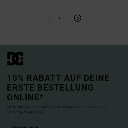
1
2
15% RABATT AUF DEINE
ERSTE BESTELLUNG
ONLINE*
Melde dich an, um immer die neuesten News und exklusive
Angebote zu erhalten.