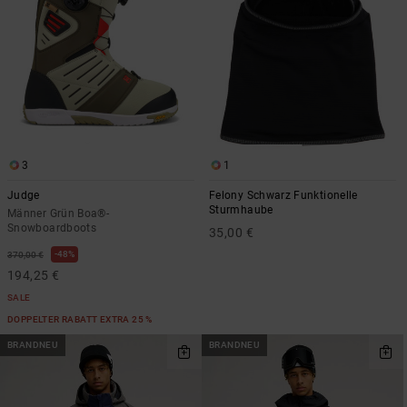
3
1
Judge
Felony Schwarz Funktionelle
Sturmhaube
Männer Grün Boa®-
Snowboardboots
35,00 €
48%
370,00 €
194,25 €
SALE
DOPPELTER RABATT EXTRA 25 %
BRANDNEU
BRANDNEU