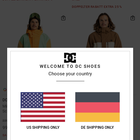
DOPPELTER RABATT EXTRA 25 %
WELCOME TO DC SHOES
Choose your country
4
3
DC-43 10K
Defiant 10K
Männer Orange Technischer
Männer Beige Funktionelle Snow-
Schneeanorak
Jacke
55%
55%
220,00 €
220,00 €
99,00 €
99,00 €
US SHIPPING ONLY
DE SHIPPING ONLY
SALE
SALE