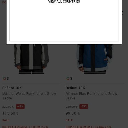
VIEW ALL COUNTRIES
DOPPELTER RABATT EXTRA 25 %
DOPPELTER RABATT EXTRA 25 %
3
3
Defiant 10K
Defiant 10K
Männer Weiss Funktionelle Snow-
Männer Blau Funktionelle Snow-
Jacke
Jacke
48%
55%
220,00 €
220,00 €
115,50 €
99,00 €
SALE
SALE
DOPPELTER RABATT EXTRA 25 %
DOPPELTER RABATT EXTRA 25 %