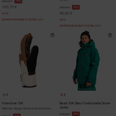
55%
235,00 €
105,75 €
55%
200,00 €
90,00 €
SALE
DOPPELTER RABATT EXTRA 25 %
SALE
DOPPELTER RABATT EXTRA 25 %
3
3
Franchise 10K
Basis 30K Blau Funktionelle Snow-
Jacke
Männer Beige Snow-Handschuhe
55%
310,00 €
55%