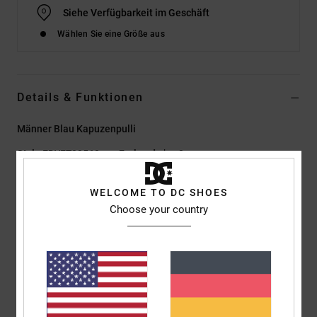
Siehe Verfügbarkeit im Geschäft
Wählen Sie eine Größe aus
Details & Funktionen
Männer Blau Kapuzenpulli
Style
EDYFT03560
Farbcode
brq0
Funktionen
WELCOME TO DC SHOES
Choose your country
Material:
Leichter French-Terry aus Baumwolle, Polyester
[260 g/m²]
Passform:
klassischer, komfortabler Regular Fit
Taschen:
Kängurutasche
Futter in der Kapuze in passendem Stoff
Jersey-Tape am Nacken