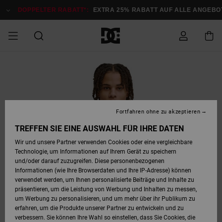
Direkt
zur
DOPPELTER RABATT*:
EXTRA 25% RABATT AUF ALLE ANGEBOTE
Produktinformation
springen
DOPPELTER
SALE MÄNNER
ESSENTIALS
ESSENTIALS
ESSENTIALS
SKATE SHOP
SNOW SHOP FÜR
Auf meine
Schuhe
Schuhe
Sale Schuhe
Stag
Astrix
Neue Kollektio
Neue Kollektio
Caps & Hüte
Chelsea
Pixie
Neue Kollektio
Schneejacken
Court Graffik
Neue Kollektio
Neue Kollektio
Hüte & Caps
Skaterschuhe
Team
Schneejacken
Snowboard Boo
Snowboard Boo
Bestellung
RABATT
MÄNNER
zugreifen
SALE FRAUEN
HIGHLIGHTS
HIGHLIGHTS
SCHUHE
COMMUNITY
Sale Bekleidun
Snow
Sale Bekleidun
Court Graffik
Ducati
Skate
Sweatshirts
Mützen
Court Graffik
Astrix
Sneakers
Snowboardhos
Pure
Skate
T-Shirts
Mützen
Alle ansehen
Snowboardhos
Schneejacken
Snowboardjac
MÄNNER
SNOW SHOP FÜR
Fortfahren ohne zu akzeptieren
Versand
FRAUEN
SALE KINDER
SCHUHE
SCHUHE
BEKLEIDUNG
Accessoires
Sale Accessoi
Lynx
DC Command
Sneakers
T-shirts
Taschen &
Alle ansehen
DC Command
Skate
Alle ansehen
Stag
Babyschuhe
Sweatshirts &
Taschen
Snowboard Boo
Snowboardhos
Snowboardhos
TREFFEN SIE EINE AUSWAHL FÜR IHRE DATEN
FRAUEN
Rucksäcke
Hoodies
Retouren
Wir und unsere Partner verwenden Cookies oder eine vergleichbare
SNOW SHOP FÜR
Technologie, um Informationen auf Ihrem Gerät zu speichern
BEKLEIDUNG
KLEIDUNG
ACCESSOIRES
SALE SNOW
Sale Snow
Pure
Manteca
Sandalen
Hemden
Manteca
Sandalen
Sneakers
Alle ansehen
Winterschuhe
Alle ansehen
Mützen
KINDER
und/oder darauf zuzugreifen. Diese personenbezogenen
KINDER
Alle ansehen
Jacken & Mänt
Informationen (wie Ihre Browserdaten und Ihre IP-Adresse) können
Bezahlung
verwendet werden, um Ihnen personalisierte Beiträge und Inhalte zu
ACCESSOIRES
T-Shirts
Jacken & Mänt
Net
Construct
Winterschuhe
Jeans
Best Sellers
Snowboard Boo
Alle ansehen
Polarfleece &
Alle ansehen
präsentieren, um die Leistung von Werbung und Inhalten zu messen,
SKATE
Hemden
Softshells
um Werbung zu personalisieren, und um mehr über ihr Publikum zu
Geschenkkarte
erfahren, um die Produkte unserer Partner zu entwickeln und zu
Jacken & Mänt
Hoodies &
Alle ansehen
Ascend
Snowboard Boo
Jacken & Mänt
Unisex
verbessern. Sie können Ihre Wahl so einstellen, dass Sie Cookies, die
COURT GRAFFIK
Sweatshirts
Jeans & Hosen
Mützen