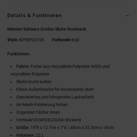
Details & Funktionen
Männer Schwarz Großer Skate-Rucksack
Style
ADYBP03106
Farbcode
kvj0
Funktionen
Fabric:
Futter aus recyceltem Polyester 600D und
recyceltem Polyester
Skate-Gurte außen
Kleine Außentasche für Accessoires oben
Gepolstertes und hängendes Laptopfach
Air-Mesh-Polsterung hinten
Organizer Fächer innen
Vertikale DCSHOECOUSA-Stickerei
Größe:
19"h x 12.5"w x 7"d / 48cm x 32.5cm x 18cm
Volumen:
22 L