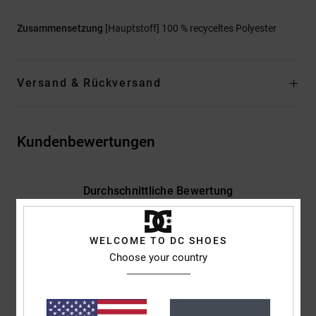
Zusammensetzung
[Hauptstoff] 100 % recyceltes Polyester
Versand & Rückversand
Kundenbewertungen
Durchschnittliche Bewertung
5.0
/5
WELCOME TO DC SHOES
Choose your country
basierend auf
2 verifizierten Bewertungen
seit Januar 2026
100% unserer Kunden empfehlen dieses Produkt