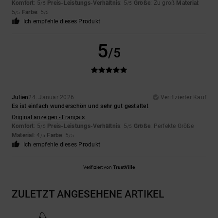
Komfort
: 5
Preis-Leistungs-Verhältnis
: 5
Größe
: Zu groß
Material
:
/5
/5
5
Farbe
: 5
/5
/5
Ich empfehle dieses Produkt
5
/5
Julien
24. Januar 2026
Verifizierter Kauf
Es ist einfach wunderschön und sehr gut gestaltet
Original anzeigen - Français
Komfort
: 5
Preis-Leistungs-Verhältnis
: 5
Größe
: Perfekte Größe
/5
/5
Material
: 4
Farbe
: 5
/5
/5
Ich empfehle dieses Produkt
Verifiziert von
TrustVille
ZULETZT ANGESEHENE ARTIKEL