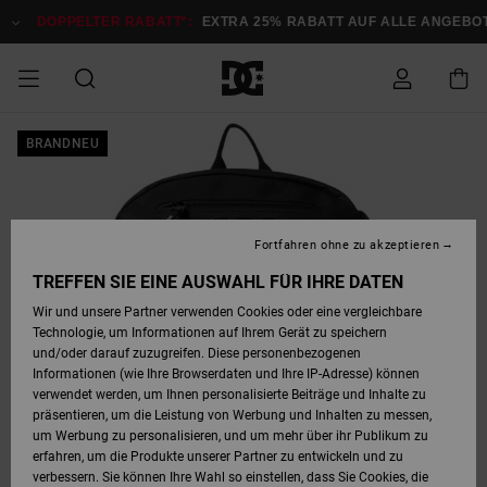
Direkt
zur
DOPPELTER RABATT*:
EXTRA 25% RABATT AUF ALLE ANGEBOTE
Produktinformation
springen
DOPPELTER
BRANDNEU
SALE MÄNNER
ESSENTIALS
ESSENTIALS
ESSENTIALS
SKATE SHOP
SNOW SHOP FÜR
Auf meine
Schuhe
Schuhe
Sale Schuhe
Stag
Astrix
Neue Kollektio
Neue Kollektio
Caps & Hüte
Chelsea
Pixie
Neue Kollektio
Schneejacken
Court Graffik
Neue Kollektio
Neue Kollektio
Hüte & Caps
Skaterschuhe
Team
Schneejacken
Snowboard Boo
Snowboard Boo
Bestellung
RABATT
MÄNNER
zugreifen
SALE FRAUEN
HIGHLIGHTS
HIGHLIGHTS
SCHUHE
COMMUNITY
Sale Bekleidun
Snow
Sale Bekleidun
Court Graffik
Ducati
Skate
Sweatshirts
Mützen
Court Graffik
Astrix
Sneakers
Snowboardhos
Pure
Skate
T-Shirts
Mützen
Alle ansehen
Snowboardhos
Schneejacken
Snowboardjac
MÄNNER
SNOW SHOP FÜR
Fortfahren ohne zu akzeptieren
Versand
FRAUEN
SALE KINDER
SCHUHE
SCHUHE
BEKLEIDUNG
Accessoires
Sale Accessoi
Lynx
DC Command
Sneakers
T-shirts
Taschen &
Alle ansehen
DC Command
Skate
Alle ansehen
Stag
Babyschuhe
Sweatshirts &
Taschen
Snowboard Boo
Snowboardhos
Snowboardhos
TREFFEN SIE EINE AUSWAHL FÜR IHRE DATEN
FRAUEN
Rucksäcke
Hoodies
Retouren
Wir und unsere Partner verwenden Cookies oder eine vergleichbare
SNOW SHOP FÜR
Technologie, um Informationen auf Ihrem Gerät zu speichern
BEKLEIDUNG
KLEIDUNG
ACCESSOIRES
SALE SNOW
Sale Snow
Pure
Manteca
Sandalen
Hemden
Manteca
Sandalen
Sneakers
Alle ansehen
Winterschuhe
Alle ansehen
Mützen
KINDER
und/oder darauf zuzugreifen. Diese personenbezogenen
KINDER
Alle ansehen
Jacken & Mänt
Informationen (wie Ihre Browserdaten und Ihre IP-Adresse) können
Bezahlung
verwendet werden, um Ihnen personalisierte Beiträge und Inhalte zu
ACCESSOIRES
T-Shirts
Jacken & Mänt
Net
Construct
Winterschuhe
Jeans
Best Sellers
Snowboard Boo
Alle ansehen
Polarfleece &
Alle ansehen
präsentieren, um die Leistung von Werbung und Inhalten zu messen,
SKATE
Hemden
Softshells
um Werbung zu personalisieren, und um mehr über ihr Publikum zu
Geschenkkarte
erfahren, um die Produkte unserer Partner zu entwickeln und zu
Jacken & Mänt
Hoodies &
Alle ansehen
Ascend
Snowboard Boo
Jacken & Mänt
Unisex
verbessern. Sie können Ihre Wahl so einstellen, dass Sie Cookies, die
COURT GRAFFIK
Sweatshirts
Jeans & Hosen
Mützen