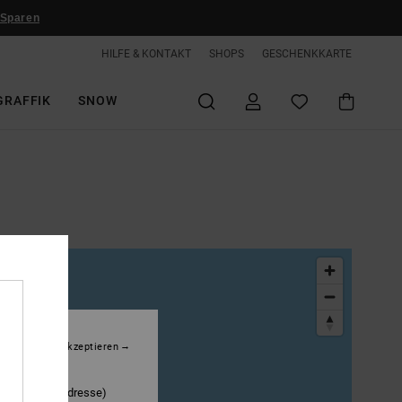
 Sparen
HILFE & KONTAKT
SHOPS
GESCHENKKARTE
GRAFFIK
SNOW
hren ohne zu akzeptieren
rem Gerät zu
 und Ihre IP-Adresse)