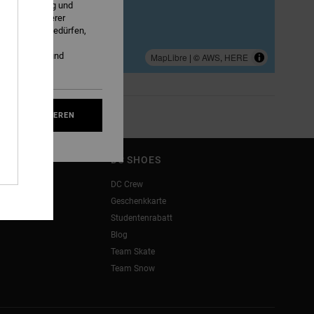
ng von Werbung und
Produkte unserer
r Zustimmung bedürfen,
immen (z. B.
e-Richtlinie
und
MapLibre
| ©
AWS
,
HERE
IES AKZEPTIEREN
DC SHOES
DC Crew
Geschenkkarte
Studentenrabatt
Blog
Team Skate
Team Snow