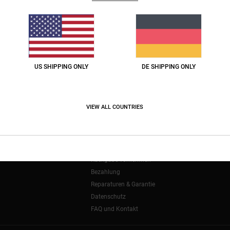
 um Ihnen personalisierte Beiträge und Inhalte zu präsentieren, um die Leistu
10:00 - 20:00
erbung zu personalisieren, und um mehr über ihr Publikum zu erfahren, um die 
10:00 - 20:00
 zu verbessern. Sie können Ihre Wahl so einstellen, dass Sie Cookies, die Ihre
10:00 - 20:00
der sich dagegen aussprechen, wenn Sie den betreffenden Cookies nicht zust
10:00 - 20:00
ssung der Besucherzahlen). Weitere Informationen finden Sie in unserer :
Cooki
US SHIPPING ONLY
DE SHIPPING ONLY
WALTEN
ALLE COOK
VIEW ALL COUNTRIES
HILFE
Bestellungsstatus
Versand
Rückgabe vornehmen
Bezahlung
Reparaturen & Garantie
Datenschutz
FAQ und Kontakt