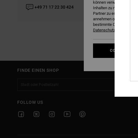
können verwendet werden,
Mi :
+49 71 17 22 30 424
Inhalten zu messen, um W
Do :
Partner zu entwickeln und
Fr :
annehmen oder ablehnen o
Sa :
bestimmte Cookies zur Me
Datenschutzrichtlinie
COOKIES VER
FINDE EINEN SHOP
FOLLOW US