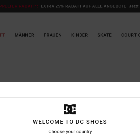
PPELTER RABATT*:
EXTRA 25% RABATT AUF ALLE ANGEBOTE
Jetzt
TT
MÄNNER
FRAUEN
KINDER
SKATE
COURT 
evorzugten Laden festlegen
 AUSWAHL FÜR IHRE DATEN
WELCOME TO DC SHOES
Fortfa
erwenden Cookies oder eine vergleichbare Technologie, um Informationen auf Ih
Choose your country
10:00 - 20:00
f zuzugreifen. Diese personenbezogenen Informationen (wie Ihre Browserdaten
10:00 - 20:00