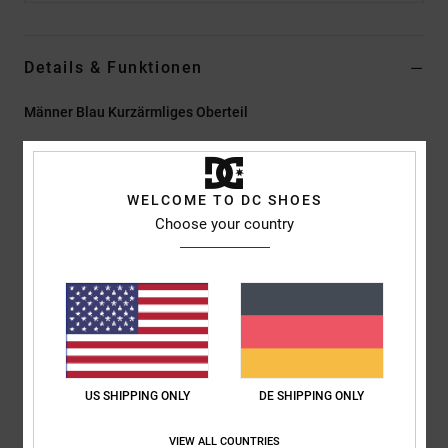
Details & Funktionen
Männer Blau Kurzärmliges Oberteil
Style
EDYKT03561
Farbcode
btl0
Funktionen
WELCOME TO DC SHOES
Choose your country
Material:
Baumwolljersey, [200 G/M2]
Passform:
Standard Fit
Rundhalsausschnitt
Eingearbeitete garngefärbte Streifen
Stickerei auf der linken Brust
DC Logo-Details
US SHIPPING ONLY
DE SHIPPING ONLY
Zusammensetzung
[Hauptstoff] 100 % Baumwolle
VIEW ALL COUNTRIES