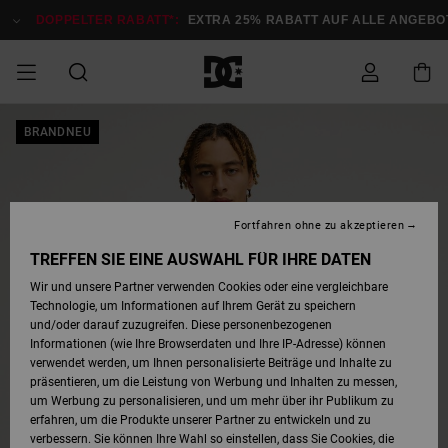
Direkt
zur
DOPPELTER RABATT*:
EXTRA 25% RABATT AUF ALLE ANGEBOT
Produktinformation
springen
DOPPELTER
BRANDNEU
SALE MÄNNER
ESSENTIALS
ESSENTIALS
ESSENTIALS
SKATE SHOP
SNOW SHOP FÜR
Auf meine
Schuhe
Schuhe
Sale Schuhe
Stag
Astrix
Neue Kollektio
Neue Kollektio
Caps & Hüte
Chelsea
Pixie
Neue Kollektio
Schneejacken
Court Graffik
Neue Kollektio
Neue Kollektio
Hüte & Caps
Skaterschuhe
Team
Schneejacken
Snowboard Boo
Snowboard Boo
Bestellung
RABATT
MÄNNER
zugreifen
SALE FRAUEN
HIGHLIGHTS
HIGHLIGHTS
SCHUHE
COMMUNITY
Sale Bekleidun
Snow
Sale Bekleidun
Court Graffik
Ducati
Skate
Sweatshirts
Mützen
Court Graffik
Astrix
Sneakers
Snowboardhos
Pure
Skate
T-Shirts
Mützen
Alle ansehen
Snowboardhos
Schneejacken
Snowboardjac
MÄNNER
SNOW SHOP FÜR
Fortfahren ohne zu akzeptieren
Versand
FRAUEN
SALE KINDER
SCHUHE
SCHUHE
BEKLEIDUNG
Accessoires
Sale Accessoi
Lynx
DC Command
Sneakers
T-shirts
Taschen &
Alle ansehen
DC Command
Skate
Alle ansehen
Stag
Babyschuhe
Sweatshirts &
Taschen
Snowboard Boo
Snowboardhos
Snowboardhos
TREFFEN SIE EINE AUSWAHL FÜR IHRE DATEN
FRAUEN
Rucksäcke
Hoodies
Retouren
Wir und unsere Partner verwenden Cookies oder eine vergleichbare
SNOW SHOP FÜR
Technologie, um Informationen auf Ihrem Gerät zu speichern
BEKLEIDUNG
KLEIDUNG
ACCESSOIRES
SALE SNOW
Sale Snow
Pure
Manteca
Sandalen
Hemden
Manteca
Sandalen
Sneakers
Alle ansehen
Winterschuhe
Alle ansehen
Mützen
KINDER
und/oder darauf zuzugreifen. Diese personenbezogenen
KINDER
Alle ansehen
Jacken & Mänt
Informationen (wie Ihre Browserdaten und Ihre IP-Adresse) können
Bezahlung
verwendet werden, um Ihnen personalisierte Beiträge und Inhalte zu
ACCESSOIRES
T-Shirts
Jacken & Mänt
Net
Construct
Winterschuhe
Jeans
Best Sellers
Snowboard Boo
Alle ansehen
Polarfleece &
Alle ansehen
präsentieren, um die Leistung von Werbung und Inhalten zu messen,
SKATE
Hemden
Softshells
um Werbung zu personalisieren, und um mehr über ihr Publikum zu
Geschenkkarte
erfahren, um die Produkte unserer Partner zu entwickeln und zu
Jacken & Mänt
Hoodies &
Alle ansehen
Ascend
Snowboard Boo
Jacken & Mänt
Unisex
verbessern. Sie können Ihre Wahl so einstellen, dass Sie Cookies, die
COURT GRAFFIK
Sweatshirts
Jeans & Hosen
Mützen