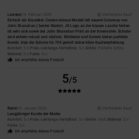
Laurenz
14. Februar 2026
Verifizierter Kauf
Einfach ein Klassiker. Cooles reissue Modell mit neuem Colorway von
John Shanahan ( bester Skater). JS Logo an der blauen Lasche hinten
ist sehr sick sowie der John Shanahan Print an der Innensohle. Schuhe
sind extrem robust und stylisch. Wildleder und Gummi bieten perfekte
Kombi. Hab die Schuhe für 70€ geholt daher kläre Kaufempfehlung
Komfort
: 5
Preis-Leistungs-Verhältnis
: 5
Größe
: Perfekte Größe
/5
/5
Material
: 5
Farbe
: 5
/5
/5
Ich empfehle dieses Produkt
5
/5
Robin
13. Januar 2026
Verifizierter Kauf
Langjähriger Kunde der Marke
Komfort
: 5
Preis-Leistungs-Verhältnis
: 5
Größe
: Groß
Material
: 5
/5
/5
/5
Farbe
: 5
/5
Ich empfehle dieses Produkt