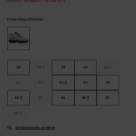
Kontaktformular.
DOPPELTER RABATT EXTRA 25 %
FAQ
ansehen
Olive/offwhite
Farbe
38
38.5
39
40
40.5
41
42
42.5
43
44
44.5
45
46
46.5
47
48.5
Größentabelle ansehen