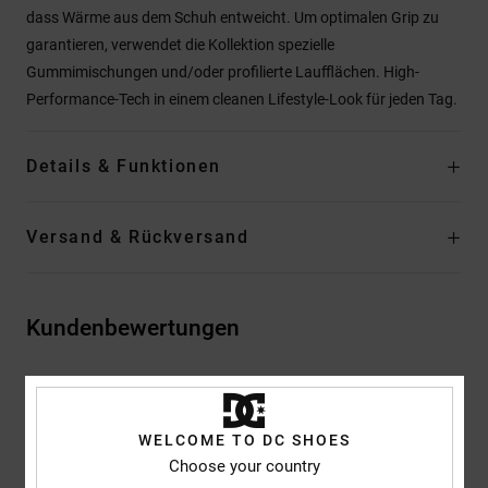
dass Wärme aus dem Schuh entweicht. Um optimalen Grip zu
garantieren, verwendet die Kollektion spezielle
Gummimischungen und/oder profilierte Laufflächen. High-
Performance-Tech in einem cleanen Lifestyle-Look für jeden Tag.
Details & Funktionen
Versand & Rückversand
Kundenbewertungen
Durchschnittliche Bewertung
5.0
WELCOME TO DC SHOES
/5
Choose your country