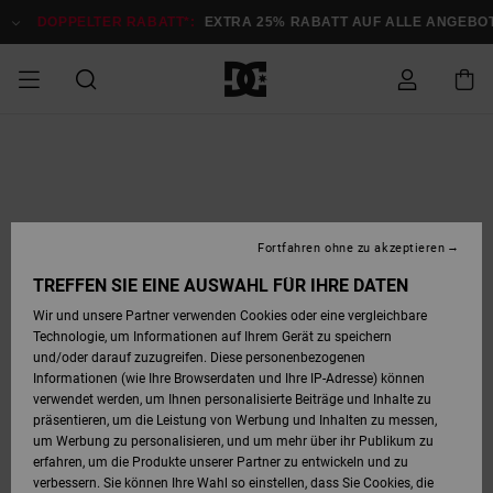
Direkt
zur
DOPPELTER RABATT*:
EXTRA 25% RABATT AUF ALLE ANGEBOTE
Produktinformation
springen
DOPPELTER
SALE MÄNNER
ESSENTIALS
ESSENTIALS
ESSENTIALS
SKATE SHOP
SNOW SHOP FÜR
Auf meine
Schuhe
Schuhe
Sale Schuhe
Stag
Astrix
Neue Kollektio
Neue Kollektio
Caps & Hüte
Chelsea
Pixie
Neue Kollektio
Schneejacken
Court Graffik
Neue Kollektio
Neue Kollektio
Hüte & Caps
Skaterschuhe
Team
Schneejacken
Snowboard Boo
Snowboard Boo
Bestellung
RABATT
MÄNNER
zugreifen
SALE FRAUEN
HIGHLIGHTS
HIGHLIGHTS
SCHUHE
COMMUNITY
Sale Bekleidun
Snow
Sale Bekleidun
Court Graffik
Ducati
Skate
Sweatshirts
Mützen
Court Graffik
Astrix
Sneakers
Snowboardhos
Pure
Skate
T-Shirts
Mützen
Alle ansehen
Snowboardhos
Schneejacken
Snowboardjac
MÄNNER
SNOW SHOP FÜR
Fortfahren ohne zu akzeptieren
Versand
FRAUEN
SALE KINDER
SCHUHE
SCHUHE
BEKLEIDUNG
Accessoires
Sale Accessoi
Lynx
DC Command
Sneakers
T-shirts
Taschen &
Alle ansehen
DC Command
Skate
Alle ansehen
Stag
Babyschuhe
Sweatshirts &
Taschen
Snowboard Boo
Snowboardhos
Snowboardhos
TREFFEN SIE EINE AUSWAHL FÜR IHRE DATEN
FRAUEN
Rucksäcke
Hoodies
Retouren
Wir und unsere Partner verwenden Cookies oder eine vergleichbare
SNOW SHOP FÜR
Technologie, um Informationen auf Ihrem Gerät zu speichern
BEKLEIDUNG
KLEIDUNG
ACCESSOIRES
SALE SNOW
Sale Snow
Pure
Manteca
Sandalen
Hemden
Manteca
Sandalen
Sneakers
Alle ansehen
Winterschuhe
Alle ansehen
Mützen
KINDER
und/oder darauf zuzugreifen. Diese personenbezogenen
KINDER
Alle ansehen
Jacken & Mänt
Informationen (wie Ihre Browserdaten und Ihre IP-Adresse) können
Bezahlung
verwendet werden, um Ihnen personalisierte Beiträge und Inhalte zu
ACCESSOIRES
T-Shirts
Jacken & Mänt
Net
Construct
Winterschuhe
Jeans
Best Sellers
Snowboard Boo
Alle ansehen
Polarfleece &
Alle ansehen
präsentieren, um die Leistung von Werbung und Inhalten zu messen,
SKATE
Hemden
Softshells
um Werbung zu personalisieren, und um mehr über ihr Publikum zu
Geschenkkarte
erfahren, um die Produkte unserer Partner zu entwickeln und zu
Jacken & Mänt
Hoodies &
Alle ansehen
Ascend
Snowboard Boo
Jacken & Mänt
Unisex
verbessern. Sie können Ihre Wahl so einstellen, dass Sie Cookies, die
COURT GRAFFIK
Sweatshirts
Jeans & Hosen
Mützen