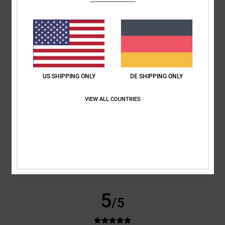
basierend auf
2 verifizierten Bewertungen
seit Januar 2026
100% unserer Kunden empfehlen dieses Produkt
Komfort
Preis-Leistungs-Verhältnis
5.0
5.0
US SHIPPING ONLY
DE SHIPPING ONLY
Größe
Material
VIEW ALL COUNTRIES
5.0
Zu klein
Zu groß
Farbe
5.0
5
/5