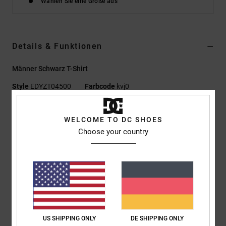
Wählen Sie eine Größe aus
Details & Funktionen
Männer Schwarz T-Shirt
Style
EDYZT04500
Farbcode
kvj0
Funktionen
WELCOME TO DC SHOES
Materialzusammensetzung:
75 % Baumwolle, 25 %
Choose your country
recycelter Baumwolljersey [200 g/m²]
Passform:
Standard Fit
Rundhalsausschnitt
Digitaldrucke auf der linken Brust und dem Rücken
Siebdruck-Label mittig im Nacken
Vertikales Clip-Label am Saum
US SHIPPING ONLY
DE SHIPPING ONLY