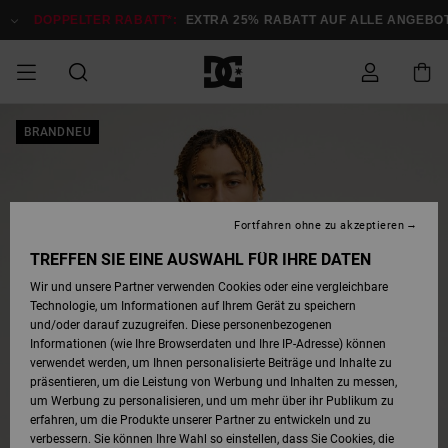
Direkt
zur
DOPPELTER RABATT*:
EXTRA 25% RABATT AUF ALLE ANGEBOTE
Produktinformation
springen
DOPPELTER
BRANDNEU
SALE MÄNNER
ESSENTIALS
ESSENTIALS
ESSENTIALS
SKATE SHOP
SNOW SHOP FÜR
Auf meine
Schuhe
Schuhe
Sale Schuhe
Stag
Astrix
Neue Kollektio
Neue Kollektio
Caps & Hüte
Chelsea
Pixie
Neue Kollektio
Schneejacken
Court Graffik
Neue Kollektio
Neue Kollektio
Hüte & Caps
Skaterschuhe
Team
Schneejacken
Snowboard Boo
Snowboard Boo
Bestellung
RABATT
MÄNNER
zugreifen
SALE FRAUEN
HIGHLIGHTS
HIGHLIGHTS
SCHUHE
COMMUNITY
Sale Bekleidun
Snow
Sale Bekleidun
Court Graffik
Ducati
Skate
Sweatshirts
Mützen
Court Graffik
Astrix
Sneakers
Snowboardhos
Pure
Skate
T-Shirts
Mützen
Alle ansehen
Snowboardhos
Schneejacken
Snowboardjac
MÄNNER
SNOW SHOP FÜR
Fortfahren ohne zu akzeptieren
Versand
FRAUEN
SALE KINDER
SCHUHE
SCHUHE
BEKLEIDUNG
Accessoires
Sale Accessoi
Lynx
DC Command
Sneakers
T-shirts
Taschen &
Alle ansehen
DC Command
Skate
Alle ansehen
Stag
Babyschuhe
Sweatshirts &
Taschen
Snowboard Boo
Snowboardhos
Snowboardhos
TREFFEN SIE EINE AUSWAHL FÜR IHRE DATEN
FRAUEN
Rucksäcke
Hoodies
Retouren
Wir und unsere Partner verwenden Cookies oder eine vergleichbare
SNOW SHOP FÜR
Technologie, um Informationen auf Ihrem Gerät zu speichern
BEKLEIDUNG
KLEIDUNG
ACCESSOIRES
SALE SNOW
Sale Snow
Pure
Manteca
Sandalen
Hemden
Manteca
Sandalen
Sneakers
Alle ansehen
Winterschuhe
Alle ansehen
Mützen
KINDER
und/oder darauf zuzugreifen. Diese personenbezogenen
KINDER
Alle ansehen
Jacken & Mänt
Informationen (wie Ihre Browserdaten und Ihre IP-Adresse) können
Bezahlung
verwendet werden, um Ihnen personalisierte Beiträge und Inhalte zu
ACCESSOIRES
T-Shirts
Jacken & Mänt
Net
Construct
Winterschuhe
Jeans
Best Sellers
Snowboard Boo
Alle ansehen
Polarfleece &
Alle ansehen
präsentieren, um die Leistung von Werbung und Inhalten zu messen,
SKATE
Hemden
Softshells
um Werbung zu personalisieren, und um mehr über ihr Publikum zu
Geschenkkarte
erfahren, um die Produkte unserer Partner zu entwickeln und zu
Jacken & Mänt
Hoodies &
Alle ansehen
Ascend
Snowboard Boo
Jacken & Mänt
Unisex
verbessern. Sie können Ihre Wahl so einstellen, dass Sie Cookies, die
COURT GRAFFIK
Sweatshirts
Jeans & Hosen
Mützen