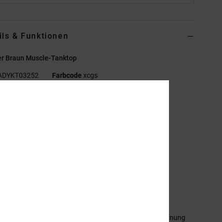
ils & Funktionen
r Braun Muscle-Tanktop
ADYKT03252
Farbcode
xcgs
ionen
ollektion:
Lineguide-Kollektion
off:
Jersey-Stoff aus Baumwolle [200 g/m2]
assform:
Standard Fit
als:
Rundhalsausschnitt
rmel:
Ärmellos
erschluss:
Zum Überziehen
ogo:
Stickerei links auf der Brust
ndere Features:
Garngefärbte Streifen
infassung aus Feinripp an Armausschnitten und Halsöffnung