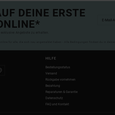
UF DEINE ERSTE
ONLINE*
exklusive Angebote zu erhalten.
online für alle, die sich neu angemeldet haben - Alle Bedingungen findest du in dei
HILFE
Bestellungsstatus
Versand
Rückgabe vornehmen
Bezahlung
Reparaturen & Garantie
Datenschutz
FAQ und Kontakt