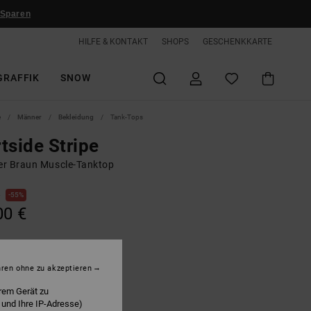
 Sparen
HILFE & KONTAKT
SHOPS
GESCHENKKARTE
GRAFFIK
SNOW
e
Männer
Bekleidung
Tank-Tops
tside Stripe
r Braun Muscle-Tanktop
€
55%
00 €
LTER RABATT EXTRA 25 %
hren ohne zu akzeptieren
rem Gerät zu
oon Beam Portside Stripe
 und Ihre IP-Adresse)