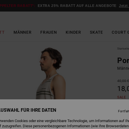
PPELTER RABATT*:
EXTRA 25% RABATT AUF ALLE ANGEBOTE
Jetzt
TT
MÄNNER
FRAUEN
KINDER
SKATE
COURT 
Startseit
Por
Männe
40,00 
18,
SALE
DOPPE
 AUSWAHL FÜR IHRE DATEN
Fortfa
erwenden Cookies oder eine vergleichbare Technologie, um Informationen auf Ih
M
Farbe
f zuzugreifen. Diese personenbezogenen Informationen (wie Ihre Browserdaten