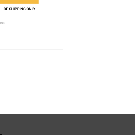
DE SHIPPING ONLY
Zusa
IES
Vers
L