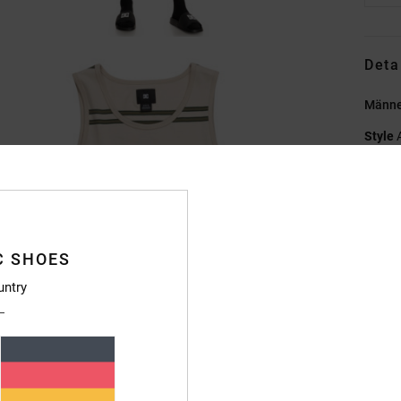
Deta
Männe
Style
Funkt
K
St
C SHOES
P
H
untry
Ä
V
L
A
E