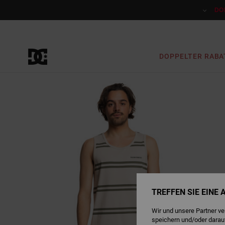
Direkt
zur
DO
Produktinformation
springen
DOPPELTER RABA
TREFFEN SIE EINE
Wir und unsere Partner v
speichern und/oder darau