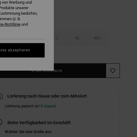
ng von Werbung und
Produkte unserer
r Zustimmung bedürfen,
immen (z. B.
e-Richtlinie
und
S
M
L
XL
XXL
kies akzeptieren
ößentabelle ansehen
In den Warenkorb
Lieferung nach Hause oder zum Abholort
Lieferung geplant ab
10 August
Siehe Verfügbarkeit im Geschäft
Wählen Sie eine Größe aus