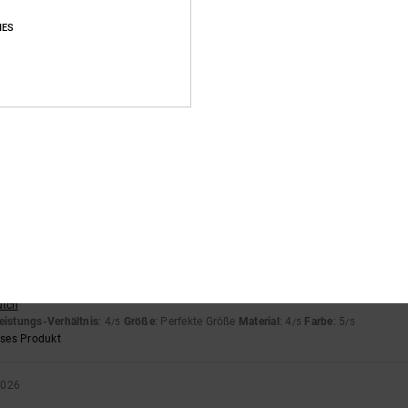
IES
26
DC
rançais
eistungs-Verhältnis
: 5
Größe
: Perfekte Größe
Material
: 5
Farbe
: 5
/5
/5
/5
eses Produkt
 neu … mal sehen, wie lange sie halten – robust und stabil
nglish
eistungs-Verhältnis
: 5
Größe
: Perfekte Größe
Farbe
: 5
/5
/5
eses Produkt
utch
eistungs-Verhältnis
: 4
Größe
: Perfekte Größe
Material
: 4
Farbe
: 5
/5
/5
/5
eses Produkt
2026