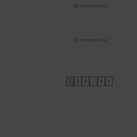
Verifizierter Kauf
Verifizierter Kauf
1
2
3
...
6
>