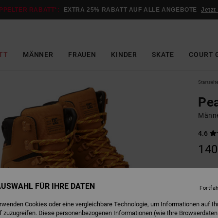
PPELTER RABATT*:
EXTRA 25% RABATT AUF ALLE ANGEBOTE
Jetzt
TT
MÄNNER
FRAUEN
KINDER
SKATE
COURT 
Startseit
Pea
Männe
4.6
140
W
Farbe
 AUSWAHL FÜR IHRE DATEN
Fortfa
erwenden Cookies oder eine vergleichbare Technologie, um Informationen auf Ih
f zuzugreifen. Diese personenbezogenen Informationen (wie Ihre Browserdaten