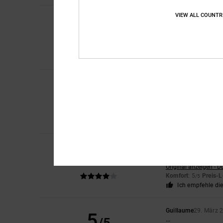
VIEW ALL COUNTR
Gregory
23. Juni 20
5
/5
Seit 20 Jahren bei 
Original anzeigen - F
Komfort
: 5
Preis-L
/5
Ich empfehle di
David
3. Juni 2026
5
/5
Sehen toll aus, ganz
Original anzeigen - E
Komfort
: 5
Preis-L
/5
Ich empfehle di
Paul
25. Mai 2026
4
/5
Bequem, schön fest.
Original anzeigen - D
Komfort
: 5
Preis-L
/5
Ich empfehle di
Guillaume
29. März 
5
...