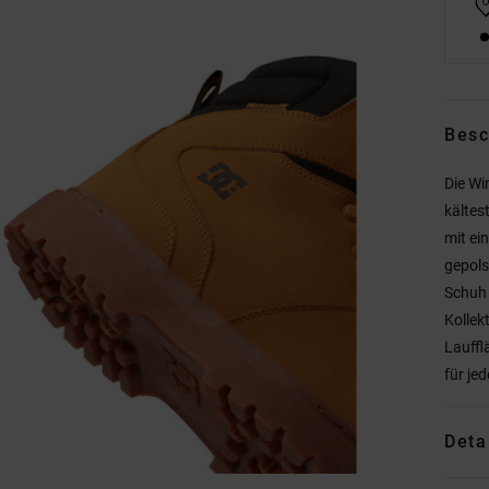
Besc
Die Wi
kältes
mit ei
gepols
Schuh 
Kollek
Lauffl
für je
Deta