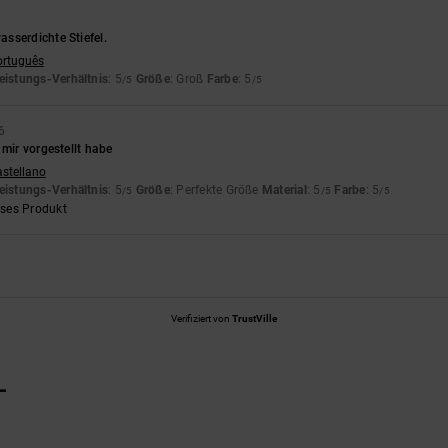
sserdichte Stiefel.
ortuguês
eistungs-Verhältnis
: 5
Größe
: Groß
Farbe
: 5
/5
/5
6
 mir vorgestellt habe
astellano
eistungs-Verhältnis
: 5
Größe
: Perfekte Größe
Material
: 5
Farbe
: 5
/5
/5
/5
eses Produkt
Verifiziert von
TrustVille
L