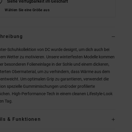
Siehe Verfügbarkeit im Geschäft
Wählen Sie eine Größe aus
hreibung
nter-Schuhkollektion von DC wurde designt, um dich auch bei
tem Wetter zu motivieren. Unsere winterfesten Modelle kommen
ner besonderen Folieneinlage in der Sohle und einem dickeren,
terten Obermaterial, um zu verhindern, dass Wärme aus dem
entweicht. Um optimalen Grip zu garantieren, verwendet die
tion spezielle Gummimischungen und/oder profilierte
ächen. High-Performance-Tech in einem cleanen Lifestyle-Look
den Tag.
ils & Funktionen