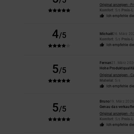
/5
Original anzeigen - F
Komfort
: 5
Preis-L
/5
Ich empfehle di
4
/5
Michaël
26. März 20
Komfort
: 5
Preis-L
/5
Ich empfehle di
Fernan
21. März 202
5
/5
Hohe Produktqualit
Original anzeigen - C
Material
: 5
/5
Ich empfehle di
Bruno
19. März 202
5
/5
Genau das verkaufte
Original anzeigen - F
Komfort
: 5
Preis-L
/5
Ich empfehle di