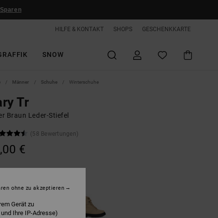
 Sparen
HILFE & KONTAKT
SHOPS
GESCHENKKARTE
GRAFFIK
SNOW
e
Männer
Schuhe
Winterschuhe
ry Tr
r Braun Leder-Stiefel
(58 Bewertungen)
,00 €
heat/black
hren ohne zu akzeptieren
rem Gerät zu
 und Ihre IP-Adresse)