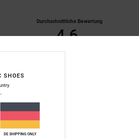
Durchschnittliche Bewertung
4.6
/5
basierend auf
58 verifizierten Bewertungen
seit September 2025
83% unserer Kunden empfehlen dieses Produkt
C SHOES
s-Leistungs-Verhältnis
Größe
Materi
untry
4.6
4.8
Zu klein
Zu groß
rdnung. Der Service war furchtbar.
nglish
eistungs-Verhältnis
: 4
Größe
: Perfekte Größe
Material
: 5
Farbe
: 5
DE SHIPPING ONLY
/5
/5
/5