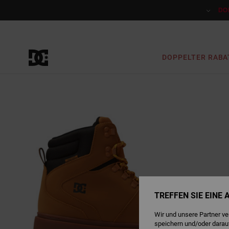
Direkt
zur
DO
Produktinformation
springen
DOPPELTER RABA
TREFFEN SIE EINE
Wir und unsere Partner v
speichern und/oder darau