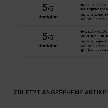
5
Belo
14. März 2026
/5
Sehr bequeme und wa
Original anzeigen - P
Komfort
: 5
Preis-L
/5
Gonzalo
4. März 202
5
/5
Genau so, wie ich es
Original anzeigen - C
Komfort
: 5
Preis-L
/5
Ich empfehle di
ZULETZT ANGESEHENE ARTIKE