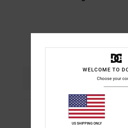
WELCOME TO D
Komfort
Prei
Choose your co
4.8
5
Si
6. Juli 2026
/5
Das Produkt ist in O
Original anzeigen - E
Komfort
: 5
Preis-L
US SHIPPING ONLY
/5