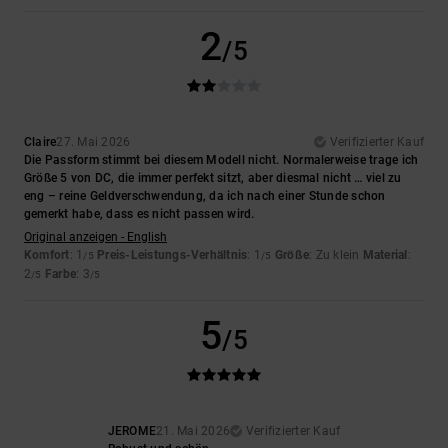
2
/5
Claire
27. Mai 2026
Verifizierter Kauf
Die Passform stimmt bei diesem Modell nicht. Normalerweise trage ich
Größe 5 von DC, die immer perfekt sitzt, aber diesmal nicht … viel zu
eng – reine Geldverschwendung, da ich nach einer Stunde schon
gemerkt habe, dass es nicht passen wird.
Original anzeigen - English
Komfort
: 1
Preis-Leistungs-Verhältnis
: 1
Größe
: Zu klein
Material
:
/5
/5
2
Farbe
: 3
/5
/5
5
/5
JEROME
21. Mai 2026
Verifizierter Kauf