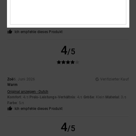
Florian
11. Juli 2026
Verifizierter Kauf
Rosa
Komfort
: 4
Preis-Leistungs-Verhältnis
: 4
Größe
: Klein
Material
: 5
/5
/5
/5
Farbe
: 5
/5
Ich empfehle dieses Produkt
4
/5
Zoë
6. Juni 2026
Verifizierter Kauf
Warm
Original anzeigen - Dutch
Komfort
: 4
Preis-Leistungs-Verhältnis
: 4
Größe
: Klein
Material
: 3
/5
/5
/5
Farbe
: 5
/5
Ich empfehle dieses Produkt
4
/5