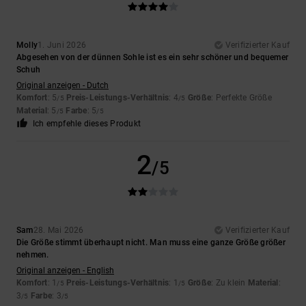
Molly
1. Juni 2026
Verifizierter Kauf
Abgesehen von der dünnen Sohle ist es ein sehr schöner und bequemer
Schuh
Original anzeigen - Dutch
Komfort
: 5
Preis-Leistungs-Verhältnis
: 4
Größe
: Perfekte Größe
/5
/5
Material
: 5
Farbe
: 5
/5
/5
Ich empfehle dieses Produkt
2
/5
Sam
28. Mai 2026
Verifizierter Kauf
Die Größe stimmt überhaupt nicht. Man muss eine ganze Größe größer
nehmen.
Original anzeigen - English
Komfort
: 1
Preis-Leistungs-Verhältnis
: 1
Größe
: Zu klein
Material
:
/5
/5
3
Farbe
: 3
/5
/5