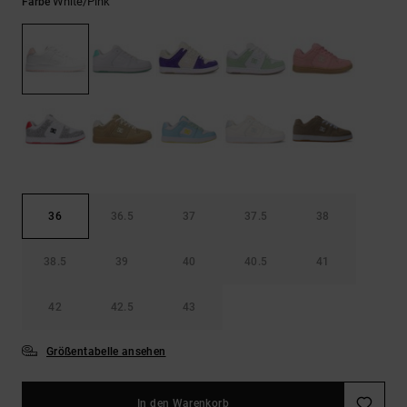
Kontaktformular.
White/pink
Farbe
FAQ
ansehen
36
36.5
37
37.5
38
38.5
39
40
40.5
41
42
42.5
43
Größentabelle ansehen
In den Warenkorb