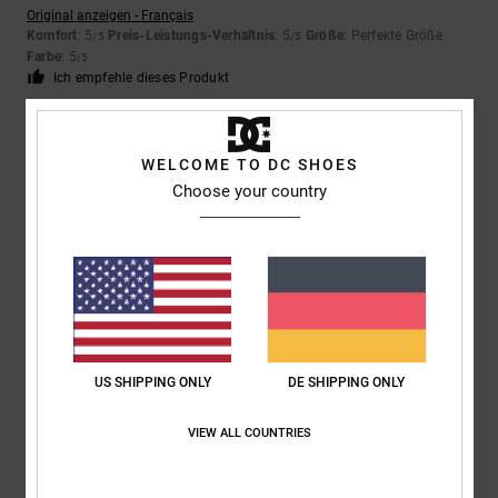
Original anzeigen - Français
Komfort
: 5
Preis-Leistungs-Verhältnis
: 5
Größe
: Perfekte Größe
/5
/5
Farbe
: 5
/5
Ich empfehle dieses Produkt
5
/5
WELCOME TO DC SHOES
Choose your country
Carole
11. Juli 2026
Verifizierter Kauf
Bequem und in einer schönen Farbe
Original anzeigen - Français
Komfort
: 5
Preis-Leistungs-Verhältnis
: 5
Größe
: Klein
Material
: 5
/5
/5
/5
Farbe
: 4
/5
Ich empfehle dieses Produkt
US SHIPPING ONLY
DE SHIPPING ONLY
5
/5
VIEW ALL COUNTRIES