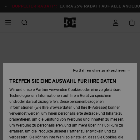
Direkt
zur
DOPPELTER RABATT*:
EXTRA 25% RABATT AUF ALLE ANGEB
Produktinformation
springen
DOPPELTER
SALE MÄNNER
ESSENTIALS
ESSENTIALS
ESSENTIALS
SKATE SHOP
SNOW SHOP FÜR
Auf meine
Schuhe
Schuhe
Sale Schuhe
Stag
Astrix
Neue Kollektio
Neue Kollektio
Caps & Hüte
Chelsea
Pixie
Neue Kollektio
Schneejacken
Court Graffik
Neue Kollektio
Neue Kollektio
Hüte & Caps
Skaterschuhe
Team
Schneejacken
Snowboard Boo
Snowboard Boo
Bestellung
RABATT
MÄNNER
zugreifen
SALE FRAUEN
HIGHLIGHTS
HIGHLIGHTS
SCHUHE
COMMUNITY
Sale Bekleidun
Snow
Sale Bekleidun
Court Graffik
Ducati
Skate
Sweatshirts
Mützen
Court Graffik
Astrix
Sneakers
Snowboardhos
Pure
Skate
T-Shirts
Mützen
Alle ansehen
Snowboardhos
Schneejacken
Snowboardjac
MÄNNER
SNOW SHOP FÜR
Fortfahren ohne zu akzeptieren
Versand
FRAUEN
SALE KINDER
SCHUHE
SCHUHE
BEKLEIDUNG
Accessoires
Sale Accessoi
Lynx
DC Command
Sneakers
T-shirts
Taschen &
Alle ansehen
DC Command
Skate
Alle ansehen
Stag
Babyschuhe
Sweatshirts &
Taschen
Snowboard Boo
Snowboardhos
Snowboardhos
TREFFEN SIE EINE AUSWAHL FÜR IHRE DATEN
FRAUEN
Rucksäcke
Hoodies
Retouren
Wir und unsere Partner verwenden Cookies oder eine vergleichbare
SNOW SHOP FÜR
Technologie, um Informationen auf Ihrem Gerät zu speichern
BEKLEIDUNG
KLEIDUNG
ACCESSOIRES
SALE SNOW
Sale Snow
Pure
Manteca
Sandalen
Hemden
Manteca
Sandalen
Sneakers
Alle ansehen
Winterschuhe
Alle ansehen
Mützen
KINDER
und/oder darauf zuzugreifen. Diese personenbezogenen
KINDER
Alle ansehen
Jacken & Mänt
Informationen (wie Ihre Browserdaten und Ihre IP-Adresse) können
Bezahlung
verwendet werden, um Ihnen personalisierte Beiträge und Inhalte zu
ACCESSOIRES
T-Shirts
Jacken & Mänt
Net
Construct
Winterschuhe
Jeans
Best Sellers
Snowboard Boo
Alle ansehen
Polarfleece &
Alle ansehen
präsentieren, um die Leistung von Werbung und Inhalten zu messen,
SKATE
Hemden
Softshells
um Werbung zu personalisieren, und um mehr über ihr Publikum zu
Geschenkkarte
erfahren, um die Produkte unserer Partner zu entwickeln und zu
Jacken & Mänt
Hoodies &
Alle ansehen
Ascend
Snowboard Boo
Jacken & Mänt
Unisex
verbessern. Sie können Ihre Wahl so einstellen, dass Sie Cookies, die
COURT GRAFFIK
Sweatshirts
Jeans & Hosen
Mützen