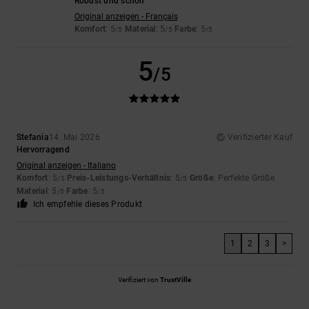
Robust und schön
Original anzeigen - Français
Komfort
: 5
Material
: 5
Farbe
: 5
/5
/5
/5
5
/5
Stefania
14. Mai 2026
Verifizierter Kauf
Hervorragend
Original anzeigen - Italiano
Komfort
: 5
Preis-Leistungs-Verhältnis
: 5
Größe
: Perfekte Größe
/5
/5
Material
: 5
Farbe
: 5
/5
/5
Ich empfehle dieses Produkt
1
2
3
>
Verifiziert von
TrustVille