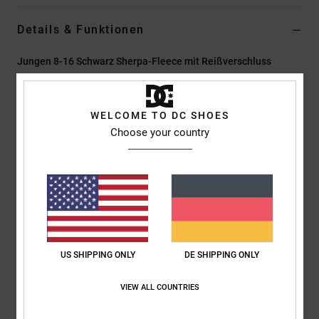
Details & Funktionen
Jungen 8-16 Schwarz Sherpa-Fleece mit Reißverschluss
Style
EDBPF03012
Farbcode
kvj0
WELCOME TO DC SHOES
Funktionen
Choose your country
Material:
100 % Recyceltes Polyester-Sherpa [240 G/M²]
Passform:
Relaxt
Front-Reißverschluss
Handwärmertaschen mit Lycra-Einfassung
Zusammensetzung
[Hauptstoff] 100 % recyceltes Polyester
US SHIPPING ONLY
DE SHIPPING ONLY
Versand & Rückversand
VIEW ALL COUNTRIES