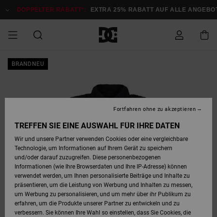
Direkt
zur
DOPPELTER RABATT*:
EXTRA 25% RABATT AUF ALLE ANGEBOTE
Produktinformation
springen
DOPPELTER
BRANDNEU
SALE MÄNNER
ESSENTIALS
ESSENTIALS
ESSENTIALS
SKATE SHOP
SNOW SHOP FÜR
Auf meine
Schuhe
Schuhe
Sale Schuhe
Stag
Astrix
Neue Kollektio
Neue Kollektio
Caps & Hüte
Chelsea
Pixie
Neue Kollektio
Schneejacken
Court Graffik
Neue Kollektio
Neue Kollektio
Hüte & Caps
Skaterschuhe
Team
Schneejacken
Snowboard Boo
Snowboard Boo
Bestellung
RABATT
MÄNNER
zugreifen
SALE FRAUEN
HIGHLIGHTS
HIGHLIGHTS
SCHUHE
COMMUNITY
Sale Bekleidun
Snow
Sale Bekleidun
Court Graffik
Ducati
Skate
Sweatshirts
Mützen
Court Graffik
Astrix
Sneakers
Snowboardhos
Pure
Skate
T-Shirts
Mützen
Alle ansehen
Snowboardhos
Schneejacken
Snowboardjac
MÄNNER
SNOW SHOP FÜR
Fortfahren ohne zu akzeptieren
Versand
FRAUEN
SALE KINDER
SCHUHE
SCHUHE
BEKLEIDUNG
Accessoires
Sale Accessoi
Lynx
DC Command
Sneakers
T-shirts
Taschen &
Alle ansehen
DC Command
Skate
Alle ansehen
Stag
Babyschuhe
Sweatshirts &
Taschen
Snowboard Boo
Snowboardhos
Snowboardhos
TREFFEN SIE EINE AUSWAHL FÜR IHRE DATEN
FRAUEN
Rucksäcke
Hoodies
Retouren
Wir und unsere Partner verwenden Cookies oder eine vergleichbare
SNOW SHOP FÜR
Technologie, um Informationen auf Ihrem Gerät zu speichern
BEKLEIDUNG
KLEIDUNG
ACCESSOIRES
SALE SNOW
Sale Snow
Pure
Manteca
Sandalen
Hemden
Manteca
Sandalen
Sneakers
Alle ansehen
Winterschuhe
Alle ansehen
Mützen
KINDER
und/oder darauf zuzugreifen. Diese personenbezogenen
KINDER
Alle ansehen
Jacken & Mänt
Informationen (wie Ihre Browserdaten und Ihre IP-Adresse) können
Bezahlung
verwendet werden, um Ihnen personalisierte Beiträge und Inhalte zu
ACCESSOIRES
T-Shirts
Jacken & Mänt
Net
Construct
Winterschuhe
Jeans
Best Sellers
Snowboard Boo
Alle ansehen
Polarfleece &
Alle ansehen
präsentieren, um die Leistung von Werbung und Inhalten zu messen,
SKATE
Hemden
Softshells
um Werbung zu personalisieren, und um mehr über ihr Publikum zu
Geschenkkarte
erfahren, um die Produkte unserer Partner zu entwickeln und zu
Jacken & Mänt
Hoodies &
Alle ansehen
Ascend
Snowboard Boo
Jacken & Mänt
Unisex
verbessern. Sie können Ihre Wahl so einstellen, dass Sie Cookies, die
COURT GRAFFIK
Sweatshirts
Jeans & Hosen
Mützen