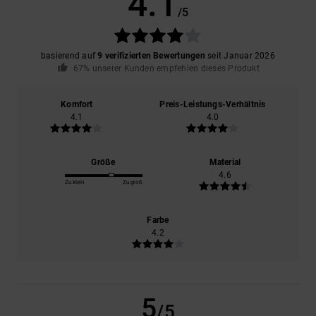
4.1
/5
basierend auf
9 verifizierten Bewertungen
seit Januar 2026
67% unserer Kunden empfehlen dieses Produkt
Komfort
Preis-Leistungs-Verhältnis
4.1
4.0
Größe
Material
4.6
Zu klein
Zu groß
Farbe
4.2
5
/5