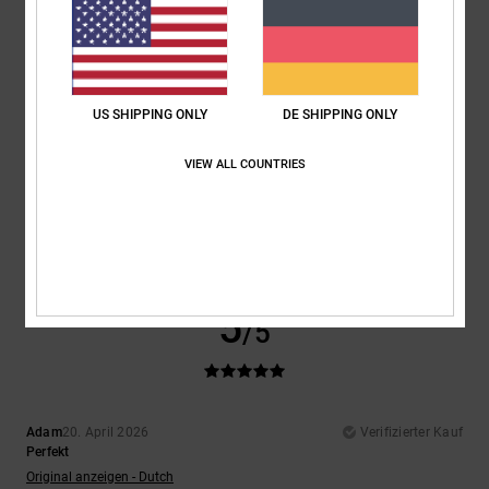
5
/5
US SHIPPING ONLY
DE SHIPPING ONLY
David
23. April 2026
Verifizierter Kauf
VIEW ALL COUNTRIES
Genau das Richtige für mich.
Original anzeigen - Castellano
Komfort
: 5
Preis-Leistungs-Verhältnis
: 5
Größe
: Perfekte Größe
/5
/5
Material
: 5
Farbe
: 5
/5
/5
Ich empfehle dieses Produkt
5
/5
Adam
20. April 2026
Verifizierter Kauf
Perfekt
Original anzeigen - Dutch