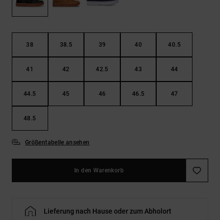
Kontaktformular.
FAQ
ansehen
38
38.5
39
40
40.5
41
42
42.5
43
44
44.5
45
46
46.5
47
48.5
Größentabelle ansehen
In den Warenkorb
Lieferung nach Hause oder zum Abholort