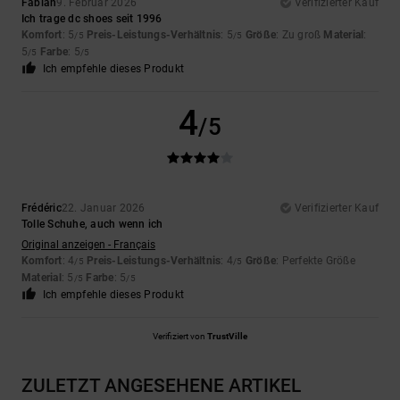
Fabian
9. Februar 2026
Verifizierter Kauf
Ich trage dc shoes seit 1996
Komfort
: 5
Preis-Leistungs-Verhältnis
: 5
Größe
: Zu groß
Material
:
/5
/5
5
Farbe
: 5
/5
/5
Ich empfehle dieses Produkt
4
/5
Frédéric
22. Januar 2026
Verifizierter Kauf
Tolle Schuhe, auch wenn ich
Original anzeigen - Français
Komfort
: 4
Preis-Leistungs-Verhältnis
: 4
Größe
: Perfekte Größe
/5
/5
Material
: 5
Farbe
: 5
/5
/5
Ich empfehle dieses Produkt
Verifiziert von
TrustVille
ZULETZT ANGESEHENE ARTIKEL