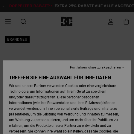
Direkt
zur
DOPPELTER RABATT*:
EXTRA 25% RABATT AUF ALLE ANGEB
Produktinformation
springen
DOPPELTER
BRANDNEU
SALE MÄNNER
ESSENTIALS
ESSENTIALS
ESSENTIALS
SKATE SHOP
SNOW SHOP FÜR
Auf meine
Schuhe
Schuhe
Sale Schuhe
Stag
Astrix
Neue Kollektio
Neue Kollektio
Caps & Hüte
Chelsea
Pixie
Neue Kollektio
Schneejacken
Court Graffik
Neue Kollektio
Neue Kollektio
Hüte & Caps
Skaterschuhe
Team
Schneejacken
Snowboard Boo
Snowboard Boo
Bestellung
RABATT
MÄNNER
zugreifen
SALE FRAUEN
HIGHLIGHTS
HIGHLIGHTS
SCHUHE
COMMUNITY
Sale Bekleidun
Snow
Sale Bekleidun
Court Graffik
Ducati
Skate
Sweatshirts
Mützen
Court Graffik
Astrix
Sneakers
Snowboardhos
Pure
Skate
T-Shirts
Mützen
Alle ansehen
Snowboardhos
Schneejacken
Snowboardjac
MÄNNER
SNOW SHOP FÜR
Fortfahren ohne zu akzeptieren
Versand
FRAUEN
SALE KINDER
SCHUHE
SCHUHE
BEKLEIDUNG
Accessoires
Sale Accessoi
Lynx
DC Command
Sneakers
T-shirts
Taschen &
Alle ansehen
DC Command
Skate
Alle ansehen
Stag
Babyschuhe
Sweatshirts &
Taschen
Snowboard Boo
Snowboardhos
Snowboardhos
TREFFEN SIE EINE AUSWAHL FÜR IHRE DATEN
FRAUEN
Rucksäcke
Hoodies
Retouren
Wir und unsere Partner verwenden Cookies oder eine vergleichbare
SNOW SHOP FÜR
Technologie, um Informationen auf Ihrem Gerät zu speichern
BEKLEIDUNG
KLEIDUNG
ACCESSOIRES
SALE SNOW
Sale Snow
Pure
Manteca
Sandalen
Hemden
Manteca
Sandalen
Sneakers
Alle ansehen
Winterschuhe
Alle ansehen
Mützen
KINDER
und/oder darauf zuzugreifen. Diese personenbezogenen
KINDER
Alle ansehen
Jacken & Mänt
Informationen (wie Ihre Browserdaten und Ihre IP-Adresse) können
Bezahlung
verwendet werden, um Ihnen personalisierte Beiträge und Inhalte zu
ACCESSOIRES
T-Shirts
Jacken & Mänt
Net
Construct
Winterschuhe
Jeans
Best Sellers
Snowboard Boo
Alle ansehen
Polarfleece &
Alle ansehen
präsentieren, um die Leistung von Werbung und Inhalten zu messen,
SKATE
Hemden
Softshells
um Werbung zu personalisieren, und um mehr über ihr Publikum zu
Geschenkkarte
erfahren, um die Produkte unserer Partner zu entwickeln und zu
Jacken & Mänt
Hoodies &
Alle ansehen
Ascend
Snowboard Boo
Jacken & Mänt
Unisex
verbessern. Sie können Ihre Wahl so einstellen, dass Sie Cookies, die
COURT GRAFFIK
Sweatshirts
Jeans & Hosen
Mützen