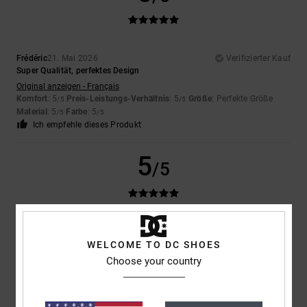
Frédéric
21. Mai 2026
Verifizierter Kauf
Super Qualität, perfektes Design
Original anzeigen - Français
Komfort
: 5
Preis-Leistungs-Verhältnis
: 5
Größe
: Perfekte Größe
/5
/5
Material
: 5
Farbe
: 5
/5
/5
Ich empfehle dieses Produkt
5
/5
Samuel
11. Mai 2026
Verifizierter Kauf
WELCOME TO DC SHOES
Ein sehr gutes Board für die Steuerung
Choose your country
Original anzeigen - Français
Komfort
: 5
Preis-Leistungs-Verhältnis
: 4
Größe
: Perfekte Größe
/5
/5
Material
: 5
Farbe
: 4
/5
/5
Ich empfehle dieses Produkt