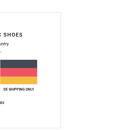
Männe
Style
Funkt
C SHOES
untry
St
B
H
M
R
D
E
DE SHIPPING ONLY
V
IES
Zusa