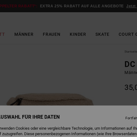
PPELTER RABATT*:
EXTRA 25% RABATT AUF ALLE ANGEBOTE
Jetzt
TT
MÄNNER
FRAUEN
KINDER
SKATE
COURT 
Startseit
DC
Männe
35,
Farbe
 AUSWAHL FÜR IHRE DATEN
Fortfa
erwenden Cookies oder eine vergleichbare Technologie, um Informationen auf Ih
f zuzugreifen. Diese personenbezogenen Informationen (wie Ihre Browserdaten