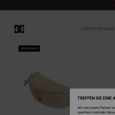
Direkt
zur
DO
Produktinformation
springen
DOPPELTER RABA
BRANDNEU
TREFFEN SIE EINE
Wir und unsere Partner v
speichern und/oder darau