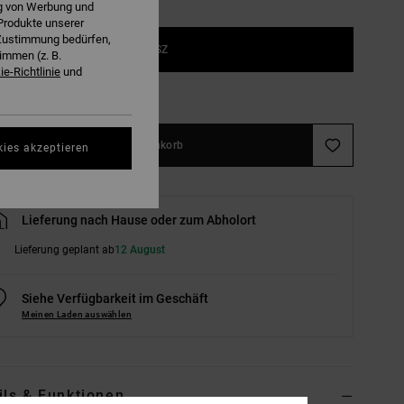
ng von Werbung und
Produkte unserer
r Zustimmung bedürfen,
1SZ
immen (z. B.
e-Richtlinie
und
ößentabelle ansehen
In den Warenkorb
kies akzeptieren
Lieferung nach Hause oder zum Abholort
Lieferung geplant ab
12 August
Siehe Verfügbarkeit im Geschäft
Meinen Laden auswählen
ils & Funktionen