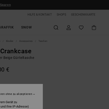
 Sparen
HILFE & KONTAKT
SHOPS
GESCHENKKARTE
GRAFFIK
SNOW
e
Kinder
Accessoires
Taschen
 Crankcase
r Beige Gürteltasche
00 €
Oatmeal
hren ohne zu akzeptieren
rem Gerät zu
 und Ihre IP-Adresse)