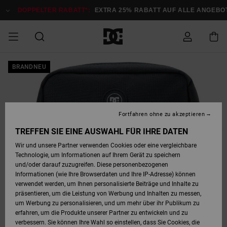
Direkt
zur
DOPPELTER RABATT*:
EXTRA 25% RABATT AUF ALLE ANGEBOTE
Produktinformation
springen
DOPPELTER
BRANDNEU
SALE MÄNNER
ESSENTIALS
ESSENTIALS
ESSENTIALS
SKATE SHOP
SNOW SHOP FÜR
Auf meine
Schuhe
Schuhe
Sale Schuhe
Stag
Astrix
Neue Kollektio
Neue Kollektio
Caps & Hüte
Chelsea
Pixie
Neue Kollektio
Schneejacken
Court Graffik
Neue Kollektio
Neue Kollektio
Hüte & Caps
Skaterschuhe
Team
Schneejacken
Snowboard Boo
Snowboard Boo
Bestellung
RABATT
MÄNNER
zugreifen
SALE FRAUEN
HIGHLIGHTS
HIGHLIGHTS
SCHUHE
COMMUNITY
Sale Bekleidun
Snow
Sale Bekleidun
Court Graffik
Ducati
Skate
Sweatshirts
Mützen
Court Graffik
Astrix
Sneakers
Snowboardhos
Pure
Skate
T-Shirts
Mützen
Alle ansehen
Snowboardhos
Schneejacken
Snowboardjac
MÄNNER
SNOW SHOP FÜR
Fortfahren ohne zu akzeptieren
Versand
FRAUEN
SALE KINDER
SCHUHE
SCHUHE
BEKLEIDUNG
Accessoires
Sale Accessoi
Lynx
DC Command
Sneakers
T-shirts
Taschen &
Alle ansehen
DC Command
Skate
Alle ansehen
Stag
Babyschuhe
Sweatshirts &
Taschen
Snowboard Boo
Snowboardhos
Snowboardhos
TREFFEN SIE EINE AUSWAHL FÜR IHRE DATEN
FRAUEN
Rucksäcke
Hoodies
Retouren
Wir und unsere Partner verwenden Cookies oder eine vergleichbare
SNOW SHOP FÜR
Technologie, um Informationen auf Ihrem Gerät zu speichern
BEKLEIDUNG
KLEIDUNG
ACCESSOIRES
SALE SNOW
Sale Snow
Pure
Manteca
Sandalen
Hemden
Manteca
Sandalen
Sneakers
Alle ansehen
Winterschuhe
Alle ansehen
Mützen
KINDER
und/oder darauf zuzugreifen. Diese personenbezogenen
KINDER
Alle ansehen
Jacken & Mänt
Informationen (wie Ihre Browserdaten und Ihre IP-Adresse) können
Bezahlung
verwendet werden, um Ihnen personalisierte Beiträge und Inhalte zu
ACCESSOIRES
T-Shirts
Jacken & Mänt
Net
Construct
Winterschuhe
Jeans
Best Sellers
Snowboard Boo
Alle ansehen
Polarfleece &
Alle ansehen
präsentieren, um die Leistung von Werbung und Inhalten zu messen,
SKATE
Hemden
Softshells
um Werbung zu personalisieren, und um mehr über ihr Publikum zu
Geschenkkarte
erfahren, um die Produkte unserer Partner zu entwickeln und zu
Jacken & Mänt
Hoodies &
Alle ansehen
Ascend
Snowboard Boo
Jacken & Mänt
Unisex
verbessern. Sie können Ihre Wahl so einstellen, dass Sie Cookies, die
COURT GRAFFIK
Sweatshirts
Jeans & Hosen
Mützen