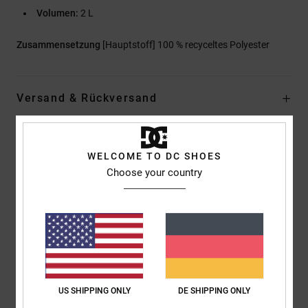
Volumen:
2 L
Zusammensetzung
[Hauptstoff] 100 % recyceltes Polyester
Versand & Rückversand
Kundenbewertungen
WELCOME TO DC SHOES
Choose your country
Durchschnittliche Bewertung
5.0
/5
basierend auf
1 verifizierten Bewertungen
seit Oktober 2025
US SHIPPING ONLY
DE SHIPPING ONLY
100% unserer Kunden empfehlen dieses Produkt