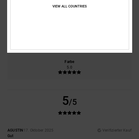
VIEW ALL COUNTRIES
Komfort
Preis-Leistungs-Verhältnis
5.0
5.0
Größe
Material
5.0
Zu klein
Zu groß
Farbe
5.0
5
/5
AGUSTIN
17. Oktober 2025
Verifizierter Kauf
Gut