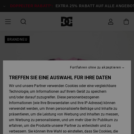
Direkt
zur
DOPPELTER RABATT*:
EXTRA 25% RABATT AUF ALLE ANGEBOTE
Produktinformation
springen
DOPPELTER
BRANDNEU
SALE MÄNNER
ESSENTIALS
ESSENTIALS
ESSENTIALS
SKATE SHOP
SNOW SHOP FÜR
Auf meine
Schuhe
Schuhe
Sale Schuhe
Stag
Astrix
Neue Kollektio
Neue Kollektio
Caps & Hüte
Chelsea
Pixie
Neue Kollektio
Schneejacken
Court Graffik
Neue Kollektio
Neue Kollektio
Hüte & Caps
Skaterschuhe
Team
Schneejacken
Snowboard Boo
Snowboard Boo
Bestellung
RABATT
MÄNNER
zugreifen
SALE FRAUEN
HIGHLIGHTS
HIGHLIGHTS
SCHUHE
COMMUNITY
Sale Bekleidun
Snow
Sale Bekleidun
Court Graffik
Ducati
Skate
Sweatshirts
Mützen
Court Graffik
Astrix
Sneakers
Snowboardhos
Pure
Skate
T-Shirts
Mützen
Alle ansehen
Snowboardhos
Schneejacken
Snowboardjac
MÄNNER
SNOW SHOP FÜR
Fortfahren ohne zu akzeptieren
Versand
FRAUEN
SALE KINDER
SCHUHE
SCHUHE
BEKLEIDUNG
Accessoires
Sale Accessoi
Lynx
DC Command
Sneakers
T-shirts
Taschen &
Alle ansehen
DC Command
Skate
Alle ansehen
Stag
Babyschuhe
Sweatshirts &
Taschen
Snowboard Boo
Snowboardhos
Snowboardhos
TREFFEN SIE EINE AUSWAHL FÜR IHRE DATEN
FRAUEN
Rucksäcke
Hoodies
Retouren
Wir und unsere Partner verwenden Cookies oder eine vergleichbare
SNOW SHOP FÜR
Technologie, um Informationen auf Ihrem Gerät zu speichern
BEKLEIDUNG
KLEIDUNG
ACCESSOIRES
SALE SNOW
Sale Snow
Pure
Manteca
Sandalen
Hemden
Manteca
Sandalen
Sneakers
Alle ansehen
Winterschuhe
Alle ansehen
Mützen
KINDER
und/oder darauf zuzugreifen. Diese personenbezogenen
KINDER
Alle ansehen
Jacken & Mänt
Informationen (wie Ihre Browserdaten und Ihre IP-Adresse) können
Bezahlung
verwendet werden, um Ihnen personalisierte Beiträge und Inhalte zu
ACCESSOIRES
T-Shirts
Jacken & Mänt
Net
Construct
Winterschuhe
Jeans
Best Sellers
Snowboard Boo
Alle ansehen
Polarfleece &
Alle ansehen
präsentieren, um die Leistung von Werbung und Inhalten zu messen,
SKATE
Hemden
Softshells
um Werbung zu personalisieren, und um mehr über ihr Publikum zu
Geschenkkarte
erfahren, um die Produkte unserer Partner zu entwickeln und zu
Jacken & Mänt
Hoodies &
Alle ansehen
Ascend
Snowboard Boo
Jacken & Mänt
Unisex
verbessern. Sie können Ihre Wahl so einstellen, dass Sie Cookies, die
COURT GRAFFIK
Sweatshirts
Jeans & Hosen
Mützen