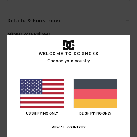
Details & Funktionen
Männer Rosa Pullover
Style
EDYSW03037
Farbcode
pha6
WELCOME TO DC SHOES
Funktionen
Choose your country
Material:
50 % Baumwolle, 50 % Acryl, Strickgarn, Stärke 12
Fit:
Relaxed Fit
Stickerei auf der linken Brust
DC Logo-Details
Zusammensetzung
[Hauptstoff] 76 % Nylon, 24 % Acryl
US SHIPPING ONLY
DE SHIPPING ONLY
VIEW ALL COUNTRIES
Versand & Rückversand