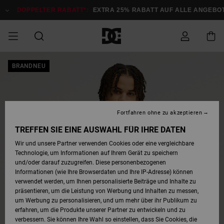
Direkt
zur
DOPPELTER RABATT*:
EXTRA 25% RABATT AUF ALLE ANGEB
Produktinformation
springen
DOPPELTER
BRANDNEU
SALE MÄNNER
ESSENTIALS
ESSENTIALS
ESSENTIALS
SKATE SHOP
SNOW SHOP FÜR
Auf meine
Schuhe
Schuhe
Sale Schuhe
Stag
Astrix
Neue Kollektio
Neue Kollektio
Caps & Hüte
Chelsea
Pixie
Neue Kollektio
Schneejacken
Court Graffik
Neue Kollektio
Neue Kollektio
Hüte & Caps
Skaterschuhe
Team
Schneejacken
Snowboard Boo
Snowboard Boo
Bestellung
RABATT
MÄNNER
zugreifen
SALE FRAUEN
HIGHLIGHTS
HIGHLIGHTS
SCHUHE
COMMUNITY
Sale Bekleidun
Snow
Sale Bekleidun
Court Graffik
Ducati
Skate
Sweatshirts
Mützen
Court Graffik
Astrix
Sneakers
Snowboardhos
Pure
Skate
T-Shirts
Mützen
Alle ansehen
Snowboardhos
Schneejacken
Snowboardjac
MÄNNER
SNOW SHOP FÜR
Fortfahren ohne zu akzeptieren
Versand
FRAUEN
SALE KINDER
SCHUHE
SCHUHE
BEKLEIDUNG
Accessoires
Sale Accessoi
Lynx
DC Command
Sneakers
T-shirts
Taschen &
Alle ansehen
DC Command
Skate
Alle ansehen
Stag
Babyschuhe
Sweatshirts &
Taschen
Snowboard Boo
Snowboardhos
Snowboardhos
TREFFEN SIE EINE AUSWAHL FÜR IHRE DATEN
FRAUEN
Rucksäcke
Hoodies
Retouren
Wir und unsere Partner verwenden Cookies oder eine vergleichbare
SNOW SHOP FÜR
Technologie, um Informationen auf Ihrem Gerät zu speichern
BEKLEIDUNG
KLEIDUNG
ACCESSOIRES
SALE SNOW
Sale Snow
Pure
Manteca
Sandalen
Hemden
Manteca
Sandalen
Sneakers
Alle ansehen
Winterschuhe
Alle ansehen
Mützen
KINDER
und/oder darauf zuzugreifen. Diese personenbezogenen
KINDER
Alle ansehen
Jacken & Mänt
Informationen (wie Ihre Browserdaten und Ihre IP-Adresse) können
Bezahlung
verwendet werden, um Ihnen personalisierte Beiträge und Inhalte zu
ACCESSOIRES
T-Shirts
Jacken & Mänt
Net
Construct
Winterschuhe
Jeans
Best Sellers
Snowboard Boo
Alle ansehen
Polarfleece &
Alle ansehen
präsentieren, um die Leistung von Werbung und Inhalten zu messen,
SKATE
Hemden
Softshells
um Werbung zu personalisieren, und um mehr über ihr Publikum zu
Geschenkkarte
erfahren, um die Produkte unserer Partner zu entwickeln und zu
Jacken & Mänt
Hoodies &
Alle ansehen
Ascend
Snowboard Boo
Jacken & Mänt
Unisex
verbessern. Sie können Ihre Wahl so einstellen, dass Sie Cookies, die
COURT GRAFFIK
Sweatshirts
Jeans & Hosen
Mützen