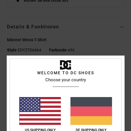
Wählen Sie eine Größe aus
Details & Funktionen
Männer Weiss T-Shirt
Style
EDYZT04464
Farbcode
wht
Funktionen
WELCOME TO DC SHOES
Materialzusammensetzung:
75 % Baumwolle, 25 %
Choose your country
recycelter Baumwolljersey, [200 g/m²]
Passform:
Standard Fit
Rundhalsausschnitt
Acid-Waschung
Plastisol-Print auf Brust und Ärmeln
Siebdruck-Nackenlabel
Vertikales Clip-Label am Saum
US SHIPPING ONLY
DE SHIPPING ONLY