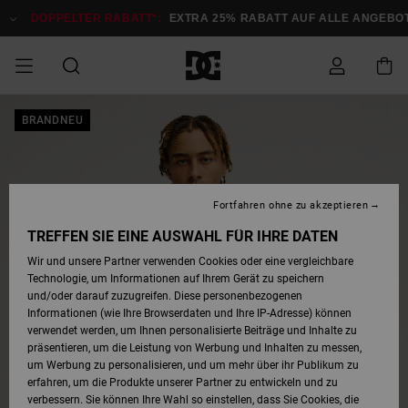
Direkt
zur
DOPPELTER RABATT*:
EXTRA 25% RABATT AUF ALLE ANGEBOTE
J
Produktinformation
springen
DOPPELTER
BRANDNEU
SALE MÄNNER
ESSENTIALS
ESSENTIALS
ESSENTIALS
SKATE SHOP
SNOW SHOP FÜR
Auf meine
Schuhe
Schuhe
Sale Schuhe
Stag
Astrix
Neue Kollektio
Neue Kollektio
Caps & Hüte
Chelsea
Pixie
Neue Kollektio
Schneejacken
Court Graffik
Neue Kollektio
Neue Kollektio
Hüte & Caps
Skaterschuhe
Team
Schneejacken
Snowboard Boo
Snowboard Boo
Bestellung
RABATT
MÄNNER
zugreifen
SALE FRAUEN
HIGHLIGHTS
HIGHLIGHTS
SCHUHE
COMMUNITY
Sale Bekleidun
Snow
Sale Bekleidun
Court Graffik
Ducati
Skate
Sweatshirts
Mützen
Court Graffik
Astrix
Sneakers
Snowboardhos
Pure
Skate
T-Shirts
Mützen
Alle ansehen
Snowboardhos
Schneejacken
Snowboardjac
MÄNNER
SNOW SHOP FÜR
Fortfahren ohne zu akzeptieren
Versand
FRAUEN
SALE KINDER
SCHUHE
SCHUHE
BEKLEIDUNG
Accessoires
Sale Accessoi
Lynx
DC Command
Sneakers
T-shirts
Taschen &
Alle ansehen
DC Command
Skate
Alle ansehen
Stag
Babyschuhe
Sweatshirts &
Taschen
Snowboard Boo
Snowboardhos
Snowboardhos
TREFFEN SIE EINE AUSWAHL FÜR IHRE DATEN
FRAUEN
Rucksäcke
Hoodies
Retouren
Wir und unsere Partner verwenden Cookies oder eine vergleichbare
SNOW SHOP FÜR
Technologie, um Informationen auf Ihrem Gerät zu speichern
BEKLEIDUNG
KLEIDUNG
ACCESSOIRES
SALE SNOW
Sale Snow
Pure
Manteca
Sandalen
Hemden
Manteca
Sandalen
Sneakers
Alle ansehen
Winterschuhe
Alle ansehen
Mützen
KINDER
und/oder darauf zuzugreifen. Diese personenbezogenen
KINDER
Alle ansehen
Jacken & Mänt
Informationen (wie Ihre Browserdaten und Ihre IP-Adresse) können
Bezahlung
verwendet werden, um Ihnen personalisierte Beiträge und Inhalte zu
ACCESSOIRES
T-Shirts
Jacken & Mänt
Net
Construct
Winterschuhe
Jeans
Best Sellers
Snowboard Boo
Alle ansehen
Polarfleece &
Alle ansehen
präsentieren, um die Leistung von Werbung und Inhalten zu messen,
SKATE
Hemden
Softshells
um Werbung zu personalisieren, und um mehr über ihr Publikum zu
Geschenkkarte
erfahren, um die Produkte unserer Partner zu entwickeln und zu
Jacken & Mänt
Hoodies &
Alle ansehen
Ascend
Snowboard Boo
Jacken & Mänt
Unisex
verbessern. Sie können Ihre Wahl so einstellen, dass Sie Cookies, die
COURT GRAFFIK
Sweatshirts
Jeans & Hosen
Mützen