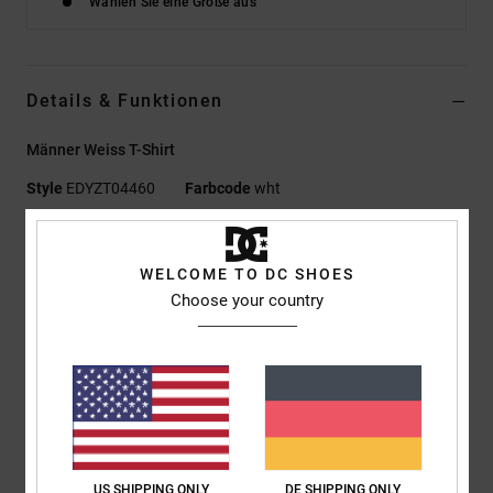
Wählen Sie eine Größe aus
Details & Funktionen
Männer Weiss T-Shirt
Style
EDYZT04460
Farbcode
wht
Funktionen
WELCOME TO DC SHOES
Materialzusammensetzung:
75 % Baumwolle, 25 %
Choose your country
recycelter Baumwolljersey, [200 g/m²]
Passform:
Standard Fit
Rundhalsausschnitt
Plastisol-Prints mit Nietenbesatz an Brust, Rücken und
Ärmeln
Siebdruck-Nackenlabel
Vertikales Clip-Label am Saum
US SHIPPING ONLY
DE SHIPPING ONLY