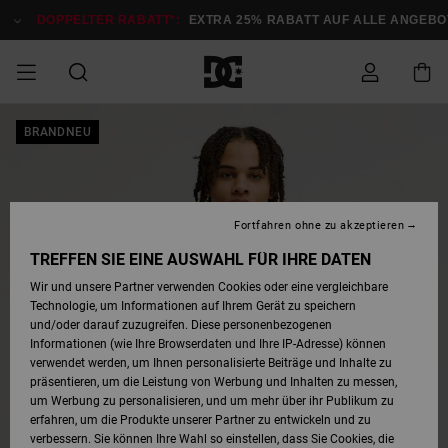
Direkt
zur
DOPPELTER RABATT*:
EXTRA 25% RABATT AUF ALLE ANGEBOT
Produktinformation
springen
DOPPELTER
BRANDNEU
SALE MÄNNER
ESSENTIALS
ESSENTIALS
ESSENTIALS
SKATE SHOP
SNOW SHOP FÜR
Auf meine
Schuhe
Schuhe
Sale Schuhe
Stag
Astrix
Neue Kollektio
Neue Kollektio
Caps & Hüte
Chelsea
Pixie
Neue Kollektio
Schneejacken
Court Graffik
Neue Kollektio
Neue Kollektio
Hüte & Caps
Skaterschuhe
Team
Schneejacken
Snowboard Boo
Snowboard Boo
Bestellung
RABATT
MÄNNER
zugreifen
SALE FRAUEN
HIGHLIGHTS
HIGHLIGHTS
SCHUHE
COMMUNITY
Sale Bekleidun
Snow
Sale Bekleidun
Court Graffik
Ducati
Skate
Sweatshirts
Mützen
Court Graffik
Astrix
Sneakers
Snowboardhos
Pure
Skate
T-Shirts
Mützen
Alle ansehen
Snowboardhos
Schneejacken
Snowboardjac
MÄNNER
SNOW SHOP FÜR
Fortfahren ohne zu akzeptieren
Versand
FRAUEN
SALE KINDER
SCHUHE
SCHUHE
BEKLEIDUNG
Accessoires
Sale Accessoi
Lynx
DC Command
Sneakers
T-shirts
Taschen &
Alle ansehen
DC Command
Skate
Alle ansehen
Stag
Babyschuhe
Sweatshirts &
Taschen
Snowboard Boo
Snowboardhos
Snowboardhos
TREFFEN SIE EINE AUSWAHL FÜR IHRE DATEN
FRAUEN
Rucksäcke
Hoodies
Retouren
Wir und unsere Partner verwenden Cookies oder eine vergleichbare
SNOW SHOP FÜR
Technologie, um Informationen auf Ihrem Gerät zu speichern
BEKLEIDUNG
KLEIDUNG
ACCESSOIRES
SALE SNOW
Sale Snow
Pure
Manteca
Sandalen
Hemden
Manteca
Sandalen
Sneakers
Alle ansehen
Winterschuhe
Alle ansehen
Mützen
KINDER
und/oder darauf zuzugreifen. Diese personenbezogenen
KINDER
Alle ansehen
Jacken & Mänt
Informationen (wie Ihre Browserdaten und Ihre IP-Adresse) können
Bezahlung
verwendet werden, um Ihnen personalisierte Beiträge und Inhalte zu
ACCESSOIRES
T-Shirts
Jacken & Mänt
Net
Construct
Winterschuhe
Jeans
Best Sellers
Snowboard Boo
Alle ansehen
Polarfleece &
Alle ansehen
präsentieren, um die Leistung von Werbung und Inhalten zu messen,
SKATE
Hemden
Softshells
um Werbung zu personalisieren, und um mehr über ihr Publikum zu
Geschenkkarte
erfahren, um die Produkte unserer Partner zu entwickeln und zu
Jacken & Mänt
Hoodies &
Alle ansehen
Ascend
Snowboard Boo
Jacken & Mänt
Unisex
verbessern. Sie können Ihre Wahl so einstellen, dass Sie Cookies, die
COURT GRAFFIK
Sweatshirts
Jeans & Hosen
Mützen