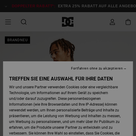
Direkt
zur
DOPPELTER RABATT*:
EXTRA 25% RABATT AUF ALLE ANGEB
Produktinformation
springen
DOPPELTER
BRANDNEU
SALE MÄNNER
ESSENTIALS
ESSENTIALS
ESSENTIALS
SKATE SHOP
SNOW SHOP FÜR
Auf meine
Schuhe
Schuhe
Sale Schuhe
Stag
Astrix
Neue Kollektio
Neue Kollektio
Caps & Hüte
Chelsea
Pixie
Neue Kollektio
Schneejacken
Court Graffik
Neue Kollektio
Neue Kollektio
Hüte & Caps
Skaterschuhe
Team
Schneejacken
Snowboard Boo
Snowboard Boo
Bestellung
RABATT
MÄNNER
zugreifen
SALE FRAUEN
HIGHLIGHTS
HIGHLIGHTS
SCHUHE
COMMUNITY
Sale Bekleidun
Snow
Sale Bekleidun
Court Graffik
Ducati
Skate
Sweatshirts
Mützen
Court Graffik
Astrix
Sneakers
Snowboardhos
Pure
Skate
T-Shirts
Mützen
Alle ansehen
Snowboardhos
Schneejacken
Snowboardjac
MÄNNER
SNOW SHOP FÜR
Fortfahren ohne zu akzeptieren
Versand
FRAUEN
SALE KINDER
SCHUHE
SCHUHE
BEKLEIDUNG
Accessoires
Sale Accessoi
Lynx
DC Command
Sneakers
T-shirts
Taschen &
Alle ansehen
DC Command
Skate
Alle ansehen
Stag
Babyschuhe
Sweatshirts &
Taschen
Snowboard Boo
Snowboardhos
Snowboardhos
TREFFEN SIE EINE AUSWAHL FÜR IHRE DATEN
FRAUEN
Rucksäcke
Hoodies
Retouren
Wir und unsere Partner verwenden Cookies oder eine vergleichbare
SNOW SHOP FÜR
Technologie, um Informationen auf Ihrem Gerät zu speichern
BEKLEIDUNG
KLEIDUNG
ACCESSOIRES
SALE SNOW
Sale Snow
Pure
Manteca
Sandalen
Hemden
Manteca
Sandalen
Sneakers
Alle ansehen
Winterschuhe
Alle ansehen
Mützen
KINDER
und/oder darauf zuzugreifen. Diese personenbezogenen
KINDER
Alle ansehen
Jacken & Mänt
Informationen (wie Ihre Browserdaten und Ihre IP-Adresse) können
Bezahlung
verwendet werden, um Ihnen personalisierte Beiträge und Inhalte zu
ACCESSOIRES
T-Shirts
Jacken & Mänt
Net
Construct
Winterschuhe
Jeans
Best Sellers
Snowboard Boo
Alle ansehen
Polarfleece &
Alle ansehen
präsentieren, um die Leistung von Werbung und Inhalten zu messen,
SKATE
Hemden
Softshells
um Werbung zu personalisieren, und um mehr über ihr Publikum zu
Geschenkkarte
erfahren, um die Produkte unserer Partner zu entwickeln und zu
Jacken & Mänt
Hoodies &
Alle ansehen
Ascend
Snowboard Boo
Jacken & Mänt
Unisex
verbessern. Sie können Ihre Wahl so einstellen, dass Sie Cookies, die
COURT GRAFFIK
Sweatshirts
Jeans & Hosen
Mützen