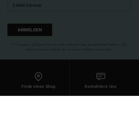
ANMELDEN
(*) Angebot gültig online für alle, die sich neu angemeldet haben - Alle
Bedingungen findest du in deiner Willkommens-Mail
Finde einen Shop
Kontaktiere Uns