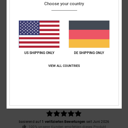
Vertikales Clip-Label am Saum
Choose your country
Zusammensetzung
[Hauptstoff] 75 % Baumwolle, 25 % recycelte
Baumwolle
Versand & Rückversand
US SHIPPING ONLY
DE SHIPPING ONLY
VIEW ALL COUNTRIES
Kundenbewertungen
Durchschnittliche Bewertung
5.0
/5
basierend auf
1 verifizierten Bewertungen
seit Juni 2026
100% unserer Kunden empfehlen dieses Produkt