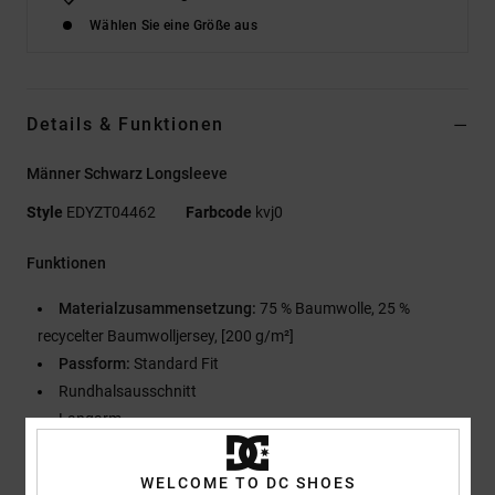
Wählen Sie eine Größe aus
Details & Funktionen
Männer Schwarz Longsleeve
Style
EDYZT04462
Farbcode
kvj0
Funktionen
Materialzusammensetzung:
75 % Baumwolle, 25 %
recycelter Baumwolljersey, [200 g/m²]
Passform:
Standard Fit
Rundhalsausschnitt
Langarm
Plastisol-Prints auf Brust und Ärmeln
Siebdruck-Nackenlabel
WELCOME TO DC SHOES