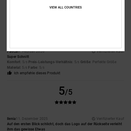
Material
: 5
Farbe
: 5
/5
/5
Ich empfehle dieses Produkt
VIEW ALL COUNTRIES
5
/5
Pascal
9. Februar 2026
Verifizierter Kauf
Super Schnitt
Komfort
: 5
Preis-Leistungs-Verhältnis
: 5
Größe
: Perfekte Größe
/5
/5
Material
: 5
Farbe
: 5
/5
/5
Ich empfehle dieses Produkt
5
/5
Ilenia
11. Dezember 2025
Verifizierter Kauf
Auf den ersten Blick schlicht, doch das Logo auf der Rückseite verleiht
ihm das gewisse Etwas