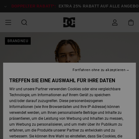
Direkt
zur
DOPPELTER RABATT*:
EXTRA 25% RABATT AUF ALLE ANGEB
Produktinformation
springen
DOPPELTER
BRANDNEU
SALE MÄNNER
ESSENTIALS
ESSENTIALS
ESSENTIALS
SKATE SHOP
SNOW SHOP FÜR
Auf meine
Schuhe
Schuhe
Sale Schuhe
Stag
Astrix
Neue Kollektio
Neue Kollektio
Caps & Hüte
Chelsea
Pixie
Neue Kollektio
Schneejacken
Court Graffik
Neue Kollektio
Neue Kollektio
Hüte & Caps
Skaterschuhe
Team
Schneejacken
Snowboard Boo
Snowboard Boo
Bestellung
RABATT
MÄNNER
zugreifen
SALE FRAUEN
HIGHLIGHTS
HIGHLIGHTS
SCHUHE
COMMUNITY
Sale Bekleidun
Snow
Sale Bekleidun
Court Graffik
Ducati
Skate
Sweatshirts
Mützen
Court Graffik
Astrix
Sneakers
Snowboardhos
Pure
Skate
T-Shirts
Mützen
Alle ansehen
Snowboardhos
Schneejacken
Snowboardjac
MÄNNER
SNOW SHOP FÜR
Fortfahren ohne zu akzeptieren
Versand
FRAUEN
SALE KINDER
SCHUHE
SCHUHE
BEKLEIDUNG
Accessoires
Sale Accessoi
Lynx
DC Command
Sneakers
T-shirts
Taschen &
Alle ansehen
DC Command
Skate
Alle ansehen
Stag
Babyschuhe
Sweatshirts &
Taschen
Snowboard Boo
Snowboardhos
Snowboardhos
TREFFEN SIE EINE AUSWAHL FÜR IHRE DATEN
FRAUEN
Rucksäcke
Hoodies
Retouren
Wir und unsere Partner verwenden Cookies oder eine vergleichbare
SNOW SHOP FÜR
Technologie, um Informationen auf Ihrem Gerät zu speichern
BEKLEIDUNG
KLEIDUNG
ACCESSOIRES
SALE SNOW
Sale Snow
Pure
Manteca
Sandalen
Hemden
Manteca
Sandalen
Sneakers
Alle ansehen
Winterschuhe
Alle ansehen
Mützen
KINDER
und/oder darauf zuzugreifen. Diese personenbezogenen
KINDER
Alle ansehen
Jacken & Mänt
Informationen (wie Ihre Browserdaten und Ihre IP-Adresse) können
Bezahlung
verwendet werden, um Ihnen personalisierte Beiträge und Inhalte zu
ACCESSOIRES
T-Shirts
Jacken & Mänt
Net
Construct
Winterschuhe
Jeans
Best Sellers
Snowboard Boo
Alle ansehen
Polarfleece &
Alle ansehen
präsentieren, um die Leistung von Werbung und Inhalten zu messen,
SKATE
Hemden
Softshells
um Werbung zu personalisieren, und um mehr über ihr Publikum zu
Geschenkkarte
erfahren, um die Produkte unserer Partner zu entwickeln und zu
Jacken & Mänt
Hoodies &
Alle ansehen
Ascend
Snowboard Boo
Jacken & Mänt
Unisex
verbessern. Sie können Ihre Wahl so einstellen, dass Sie Cookies, die
COURT GRAFFIK
Sweatshirts
Jeans & Hosen
Mützen