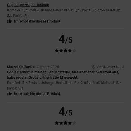
Original anzeigen - Italiano
Komfort
: 5
Preis-Leistungs-Verhältnis
: 5
Größe
: Zu groß
Material
:
/5
/5
5
Farbe
: 5
/5
/5
Ich empfehle dieses Produkt
4
/5
Marcel Raffael
20. Oktober 2025
Verifizierter Kauf
Cooles T-Shirt in meiner Lieblingsfarbe, fällt aber eher oversized aus,
habe regulär Größe L, hier hätte M gereicht.
Komfort
: 5
Preis-Leistungs-Verhältnis
: 5
Größe
: Groß
Material
: 5
/5
/5
/5
Farbe
: 5
/5
Ich empfehle dieses Produkt
4
/5