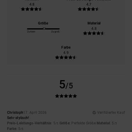
4.8
4.7
Größe
Material
4.8
Zu klein
Zu groß
Farbe
4.9
5
/5
Christoph
17. April 2026
Verifizierter Kauf
Sehr stylisch!
Preis-Leistungs-Verhältnis
: 5
Größe
: Perfekte Größe
Material
: 5
/5
/5
Farbe
: 5
/5