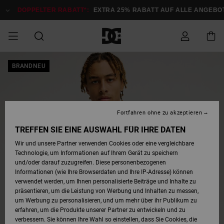
Direkt
zur
DOPPELTER RABATT*:
EXTRA 25% RABATT AUF ALLE ANGEBOTE
Produktinformation
springen
DOPPELTER
BRANDNEU
SALE MÄNNER
ESSENTIALS
ESSENTIALS
ESSENTIALS
SKATE SHOP
SNOW SHOP FÜR
Auf meine
Schuhe
Schuhe
Sale Schuhe
Stag
Astrix
Neue Kollektio
Neue Kollektio
Caps & Hüte
Chelsea
Pixie
Neue Kollektio
Schneejacken
Court Graffik
Neue Kollektio
Neue Kollektio
Hüte & Caps
Skaterschuhe
Team
Schneejacken
Snowboard Boo
Snowboard Boo
Bestellung
RABATT
MÄNNER
zugreifen
SALE FRAUEN
HIGHLIGHTS
HIGHLIGHTS
SCHUHE
COMMUNITY
Sale Bekleidun
Snow
Sale Bekleidun
Court Graffik
Ducati
Skate
Sweatshirts
Mützen
Court Graffik
Astrix
Sneakers
Snowboardhos
Pure
Skate
T-Shirts
Mützen
Alle ansehen
Snowboardhos
Schneejacken
Snowboardjac
MÄNNER
SNOW SHOP FÜR
Fortfahren ohne zu akzeptieren
Versand
FRAUEN
SALE KINDER
SCHUHE
SCHUHE
BEKLEIDUNG
Accessoires
Sale Accessoi
Lynx
DC Command
Sneakers
T-shirts
Taschen &
Alle ansehen
DC Command
Skate
Alle ansehen
Stag
Babyschuhe
Sweatshirts &
Taschen
Snowboard Boo
Snowboardhos
Snowboardhos
TREFFEN SIE EINE AUSWAHL FÜR IHRE DATEN
FRAUEN
Rucksäcke
Hoodies
Retouren
Wir und unsere Partner verwenden Cookies oder eine vergleichbare
SNOW SHOP FÜR
Technologie, um Informationen auf Ihrem Gerät zu speichern
BEKLEIDUNG
KLEIDUNG
ACCESSOIRES
SALE SNOW
Sale Snow
Pure
Manteca
Sandalen
Hemden
Manteca
Sandalen
Sneakers
Alle ansehen
Winterschuhe
Alle ansehen
Mützen
KINDER
und/oder darauf zuzugreifen. Diese personenbezogenen
KINDER
Alle ansehen
Jacken & Mänt
Informationen (wie Ihre Browserdaten und Ihre IP-Adresse) können
Bezahlung
verwendet werden, um Ihnen personalisierte Beiträge und Inhalte zu
ACCESSOIRES
T-Shirts
Jacken & Mänt
Net
Construct
Winterschuhe
Jeans
Best Sellers
Snowboard Boo
Alle ansehen
Polarfleece &
Alle ansehen
präsentieren, um die Leistung von Werbung und Inhalten zu messen,
SKATE
Hemden
Softshells
um Werbung zu personalisieren, und um mehr über ihr Publikum zu
Geschenkkarte
erfahren, um die Produkte unserer Partner zu entwickeln und zu
Jacken & Mänt
Hoodies &
Alle ansehen
Ascend
Snowboard Boo
Jacken & Mänt
Unisex
verbessern. Sie können Ihre Wahl so einstellen, dass Sie Cookies, die
COURT GRAFFIK
Sweatshirts
Jeans & Hosen
Mützen