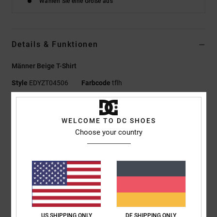
Wählen Sie eine Größe aus
Details & Funktionen
Männer Beige T-Shirt
Style
EDYZT04506
Farbcode
tflh
Funktionen
WELCOME TO DC SHOES
Materialzusammensetzung:
75 % Baumwolle, 25 %
Choose your country
recycelter Baumwolljersey [200 g/m²]
Passform:
Standard Fit
Rundhalsausschnitt
Rain-Wash-Optik
Puff-Prints auf linker Brust und Rücken
Siebdruck-Label mittig im Nacken
Vertikales Clip-Label am Saum
US SHIPPING ONLY
DE SHIPPING ONLY