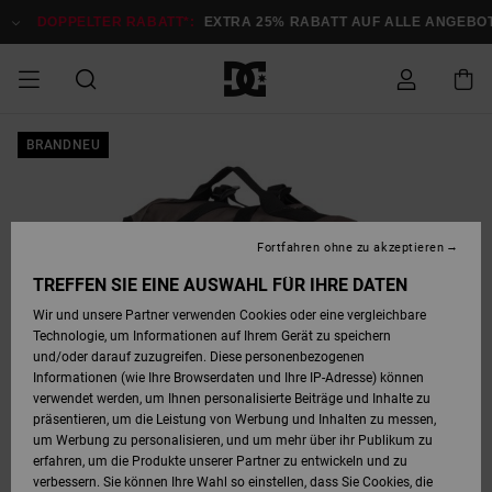
Direkt
zur
DOPPELTER RABATT*:
EXTRA 25% RABATT AUF ALLE ANGEBOTE
Produktinformation
springen
DOPPELTER
BRANDNEU
SALE MÄNNER
ESSENTIALS
ESSENTIALS
ESSENTIALS
SKATE SHOP
SNOW SHOP FÜR
Auf meine
Schuhe
Schuhe
Sale Schuhe
Stag
Astrix
Neue Kollektio
Neue Kollektio
Caps & Hüte
Chelsea
Pixie
Neue Kollektio
Schneejacken
Court Graffik
Neue Kollektio
Neue Kollektio
Hüte & Caps
Skaterschuhe
Team
Schneejacken
Snowboard Boo
Snowboard Boo
Bestellung
RABATT
MÄNNER
zugreifen
SALE FRAUEN
HIGHLIGHTS
HIGHLIGHTS
SCHUHE
COMMUNITY
Sale Bekleidun
Snow
Sale Bekleidun
Court Graffik
Ducati
Skate
Sweatshirts
Mützen
Court Graffik
Astrix
Sneakers
Snowboardhos
Pure
Skate
T-Shirts
Mützen
Alle ansehen
Snowboardhos
Schneejacken
Snowboardjac
MÄNNER
SNOW SHOP FÜR
Fortfahren ohne zu akzeptieren
Versand
FRAUEN
SALE KINDER
SCHUHE
SCHUHE
BEKLEIDUNG
Accessoires
Sale Accessoi
Lynx
DC Command
Sneakers
T-shirts
Taschen &
Alle ansehen
DC Command
Skate
Alle ansehen
Stag
Babyschuhe
Sweatshirts &
Taschen
Snowboard Boo
Snowboardhos
Snowboardhos
TREFFEN SIE EINE AUSWAHL FÜR IHRE DATEN
FRAUEN
Rucksäcke
Hoodies
Retouren
Wir und unsere Partner verwenden Cookies oder eine vergleichbare
SNOW SHOP FÜR
Technologie, um Informationen auf Ihrem Gerät zu speichern
BEKLEIDUNG
KLEIDUNG
ACCESSOIRES
SALE SNOW
Sale Snow
Pure
Manteca
Sandalen
Hemden
Manteca
Sandalen
Sneakers
Alle ansehen
Winterschuhe
Alle ansehen
Mützen
KINDER
und/oder darauf zuzugreifen. Diese personenbezogenen
KINDER
Alle ansehen
Jacken & Mänt
Informationen (wie Ihre Browserdaten und Ihre IP-Adresse) können
Bezahlung
verwendet werden, um Ihnen personalisierte Beiträge und Inhalte zu
ACCESSOIRES
T-Shirts
Jacken & Mänt
Net
Construct
Winterschuhe
Jeans
Best Sellers
Snowboard Boo
Alle ansehen
Polarfleece &
Alle ansehen
präsentieren, um die Leistung von Werbung und Inhalten zu messen,
SKATE
Hemden
Softshells
um Werbung zu personalisieren, und um mehr über ihr Publikum zu
Geschenkkarte
erfahren, um die Produkte unserer Partner zu entwickeln und zu
Jacken & Mänt
Hoodies &
Alle ansehen
Ascend
Snowboard Boo
Jacken & Mänt
Unisex
verbessern. Sie können Ihre Wahl so einstellen, dass Sie Cookies, die
COURT GRAFFIK
Sweatshirts
Jeans & Hosen
Mützen