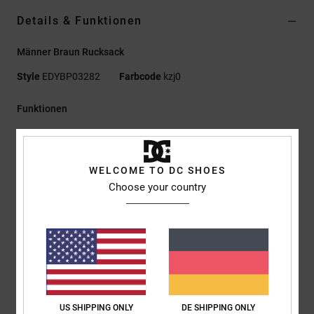
Details & Funktionen
Männer Braun Rucksack
Style
EDYBP03282
Farbcode
kzj0
Funktionen
Material:
100 % recyceltes Polyester 600D mit Futter aus
recyceltem Polyester
WELCOME TO DC SHOES
Großes Hauptfach mit Reißverschluss
Choose your country
Organizer-Innenfach
Innenliegendes, gepolstertes und erhöhtes Laptopfach
Gepolstertes Rückenteil
Verstellbare, gepolsterte Schultergurte mit Brustschnalle
Kunstleder-Patch
DC-Logo am Skate-Strap
Abmessungen:
48 X 32,5 X 14 Cm
US SHIPPING ONLY
DE SHIPPING ONLY
Volumen:
20 Liter