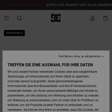
Direkt
zur
DOPPELTER RABATT*:
EXTRA 25% RABATT AUF ALLE ANGEB
Produktinformation
springen
DOPPELTER
BRANDNEU
SALE MÄNNER
ESSENTIALS
ESSENTIALS
ESSENTIALS
SKATE SHOP
SNOW SHOP FÜR
Auf meine
Schuhe
Schuhe
Sale Schuhe
Stag
Astrix
Neue Kollektio
Neue Kollektio
Caps & Hüte
Chelsea
Pixie
Neue Kollektio
Schneejacken
Court Graffik
Neue Kollektio
Neue Kollektio
Hüte & Caps
Skaterschuhe
Team
Schneejacken
Snowboard Boo
Snowboard Boo
Bestellung
RABATT
MÄNNER
zugreifen
SALE FRAUEN
HIGHLIGHTS
HIGHLIGHTS
SCHUHE
COMMUNITY
Sale Bekleidun
Snow
Sale Bekleidun
Court Graffik
Ducati
Skate
Sweatshirts
Mützen
Court Graffik
Astrix
Sneakers
Snowboardhos
Pure
Skate
T-Shirts
Mützen
Alle ansehen
Snowboardhos
Schneejacken
Snowboardjac
MÄNNER
SNOW SHOP FÜR
Fortfahren ohne zu akzeptieren
Versand
FRAUEN
SALE KINDER
SCHUHE
SCHUHE
BEKLEIDUNG
Accessoires
Sale Accessoi
Lynx
DC Command
Sneakers
T-shirts
Taschen &
Alle ansehen
DC Command
Skate
Alle ansehen
Stag
Babyschuhe
Sweatshirts &
Taschen
Snowboard Boo
Snowboardhos
Snowboardhos
TREFFEN SIE EINE AUSWAHL FÜR IHRE DATEN
FRAUEN
Rucksäcke
Hoodies
Retouren
Wir und unsere Partner verwenden Cookies oder eine vergleichbare
SNOW SHOP FÜR
Technologie, um Informationen auf Ihrem Gerät zu speichern
BEKLEIDUNG
KLEIDUNG
ACCESSOIRES
SALE SNOW
Sale Snow
Pure
Manteca
Sandalen
Hemden
Manteca
Sandalen
Sneakers
Alle ansehen
Winterschuhe
Alle ansehen
Mützen
KINDER
und/oder darauf zuzugreifen. Diese personenbezogenen
KINDER
Alle ansehen
Jacken & Mänt
Informationen (wie Ihre Browserdaten und Ihre IP-Adresse) können
Bezahlung
verwendet werden, um Ihnen personalisierte Beiträge und Inhalte zu
ACCESSOIRES
T-Shirts
Jacken & Mänt
Net
Construct
Winterschuhe
Jeans
Best Sellers
Snowboard Boo
Alle ansehen
Polarfleece &
Alle ansehen
präsentieren, um die Leistung von Werbung und Inhalten zu messen,
SKATE
Hemden
Softshells
um Werbung zu personalisieren, und um mehr über ihr Publikum zu
Geschenkkarte
erfahren, um die Produkte unserer Partner zu entwickeln und zu
Jacken & Mänt
Hoodies &
Alle ansehen
Ascend
Snowboard Boo
Jacken & Mänt
Unisex
verbessern. Sie können Ihre Wahl so einstellen, dass Sie Cookies, die
COURT GRAFFIK
Sweatshirts
Jeans & Hosen
Mützen