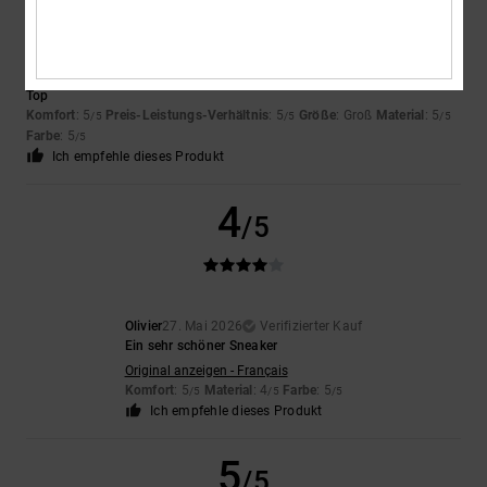
Danny
31. Mai 2026
Verifizierter Kauf
Top
Komfort
: 5
Preis-Leistungs-Verhältnis
: 5
Größe
: Groß
Material
: 5
/5
/5
/5
Farbe
: 5
/5
Ich empfehle dieses Produkt
4
/5
Olivier
27. Mai 2026
Verifizierter Kauf
Ein sehr schöner Sneaker
Original anzeigen - Français
Komfort
: 5
Material
: 4
Farbe
: 5
/5
/5
/5
Ich empfehle dieses Produkt
5
/5