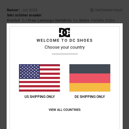
Ramon
1. Juli 2026
Verifizierter Kauf
Sehr schöner sneaker
Komfort
: 5
Preis-Leistungs-Verhältnis
: 5
Größe
: Perfekte Größe
/5
/5
Material
: 5
Farbe
: 5
/5
/5
Ich empfehle dieses Produkt
WELCOME TO DC SHOES
5
Choose your country
/5
Robert
18. Juni 2026
Verifizierter Kauf
Ein toller Schuh, der sich fantastisch laufen lässt
Original anzeigen - Dutch
Komfort
: 5
Preis-Leistungs-Verhältnis
: 5
Größe
: Perfekte Größe
/5
/5
US SHIPPING ONLY
DE SHIPPING ONLY
Material
: 5
Farbe
: 5
/5
/5
Ich empfehle dieses Produkt
VIEW ALL COUNTRIES
5
/5