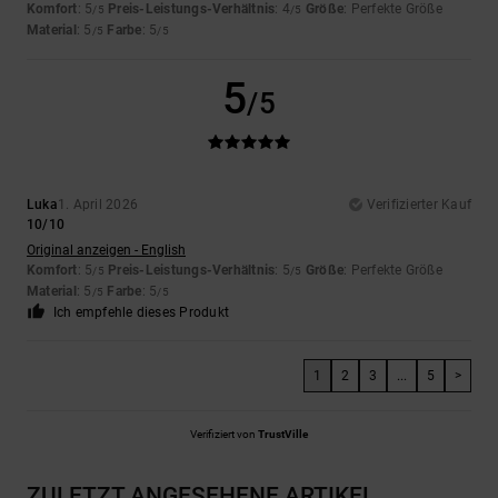
Komfort
: 5
Preis-Leistungs-Verhältnis
: 4
Größe
: Perfekte Größe
/5
/5
Material
: 5
Farbe
: 5
/5
/5
5
/5
Luka
1. April 2026
Verifizierter Kauf
10/10
Original anzeigen - English
Komfort
: 5
Preis-Leistungs-Verhältnis
: 5
Größe
: Perfekte Größe
/5
/5
Material
: 5
Farbe
: 5
/5
/5
Ich empfehle dieses Produkt
1
2
3
...
5
>
Verifiziert von
TrustVille
ZULETZT ANGESEHENE ARTIKEL