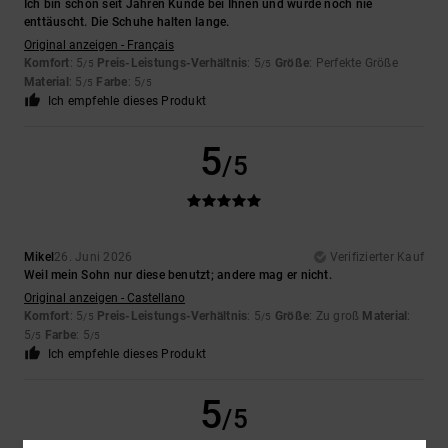
Ich bin schon seit Jahren Kunde bei Ihnen und wurde noch nie
enttäuscht. Die Schuhe halten lange.
Original anzeigen - Français
Komfort
: 5
Preis-Leistungs-Verhältnis
: 5
Größe
: Perfekte Größe
/5
/5
Material
: 5
Farbe
: 5
/5
/5
Ich empfehle dieses Produkt
5
/5
Mikel
26. Juni 2026
Verifizierter Kauf
Weil mein Sohn nur diese benutzt; andere mag er nicht.
Original anzeigen - Castellano
Komfort
: 5
Preis-Leistungs-Verhältnis
: 5
Größe
: Zu groß
Material
:
/5
/5
5
Farbe
: 5
/5
/5
Ich empfehle dieses Produkt
5
/5