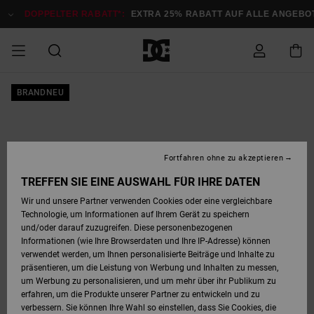
Direkt
zur
DOPPELTER RABATT*:
EXTRA 25% RABATT AUF ALLE ANGEB
Produktinformation
springen
DOPPELTER
BRANDNEU
SALE MÄNNER
ESSENTIALS
ESSENTIALS
ESSENTIALS
SKATE SHOP
SNOW SHOP FÜR
Auf meine
Schuhe
Schuhe
Sale Schuhe
Stag
Astrix
Neue Kollektio
Neue Kollektio
Caps & Hüte
Chelsea
Pixie
Neue Kollektio
Schneejacken
Court Graffik
Neue Kollektio
Neue Kollektio
Hüte & Caps
Skaterschuhe
Team
Schneejacken
Snowboard Boo
Snowboard Boo
Bestellung
RABATT
MÄNNER
zugreifen
SALE FRAUEN
HIGHLIGHTS
HIGHLIGHTS
SCHUHE
COMMUNITY
Sale Bekleidun
Snow
Sale Bekleidun
Court Graffik
Ducati
Skate
Sweatshirts
Mützen
Court Graffik
Astrix
Sneakers
Snowboardhos
Pure
Skate
T-Shirts
Mützen
Alle ansehen
Snowboardhos
Schneejacken
Snowboardjac
MÄNNER
SNOW SHOP FÜR
Fortfahren ohne zu akzeptieren
Versand
FRAUEN
SALE KINDER
SCHUHE
SCHUHE
BEKLEIDUNG
Accessoires
Sale Accessoi
Lynx
DC Command
Sneakers
T-shirts
Taschen &
Alle ansehen
DC Command
Skate
Alle ansehen
Stag
Babyschuhe
Sweatshirts &
Taschen
Snowboard Boo
Snowboardhos
Snowboardhos
TREFFEN SIE EINE AUSWAHL FÜR IHRE DATEN
FRAUEN
Rucksäcke
Hoodies
Retouren
Wir und unsere Partner verwenden Cookies oder eine vergleichbare
SNOW SHOP FÜR
Technologie, um Informationen auf Ihrem Gerät zu speichern
BEKLEIDUNG
KLEIDUNG
ACCESSOIRES
SALE SNOW
Sale Snow
Pure
Manteca
Sandalen
Hemden
Manteca
Sandalen
Sneakers
Alle ansehen
Winterschuhe
Alle ansehen
Mützen
KINDER
und/oder darauf zuzugreifen. Diese personenbezogenen
KINDER
Alle ansehen
Jacken & Mänt
Informationen (wie Ihre Browserdaten und Ihre IP-Adresse) können
Bezahlung
verwendet werden, um Ihnen personalisierte Beiträge und Inhalte zu
ACCESSOIRES
T-Shirts
Jacken & Mänt
Net
Construct
Winterschuhe
Jeans
Best Sellers
Snowboard Boo
Alle ansehen
Polarfleece &
Alle ansehen
präsentieren, um die Leistung von Werbung und Inhalten zu messen,
SKATE
Hemden
Softshells
um Werbung zu personalisieren, und um mehr über ihr Publikum zu
Geschenkkarte
erfahren, um die Produkte unserer Partner zu entwickeln und zu
Jacken & Mänt
Hoodies &
Alle ansehen
Ascend
Snowboard Boo
Jacken & Mänt
Unisex
verbessern. Sie können Ihre Wahl so einstellen, dass Sie Cookies, die
COURT GRAFFIK
Sweatshirts
Jeans & Hosen
Mützen