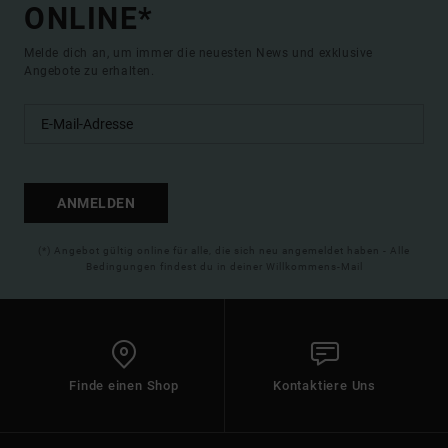
ONLINE*
Melde dich an, um immer die neuesten News und exklusive
Angebote zu erhalten.
ANMELDEN
(*) Angebot gültig online für alle, die sich neu angemeldet haben - Alle
Bedingungen findest du in deiner Willkommens-Mail
Finde einen Shop
Kontaktiere Uns