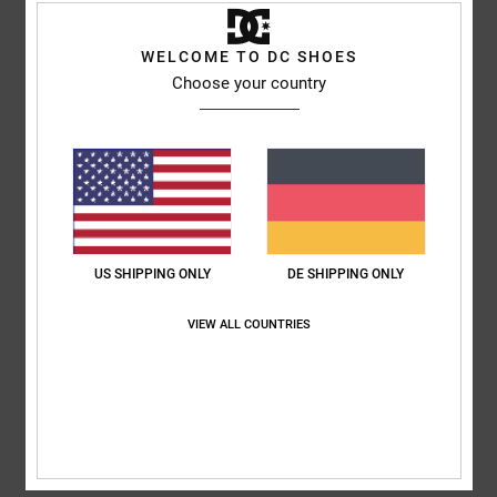
WELCOME TO DC SHOES
Julien
24. Juni 2026
Verifizierter Kauf
Choose your country
Gut
Original anzeigen - Français
Komfort
: 5
Preis-Leistungs-Verhältnis
: 5
Größe
: Perfekte Größe
/5
/5
Material
: 5
Farbe
: 5
/5
/5
Ich empfehle dieses Produkt
5
/5
US SHIPPING ONLY
DE SHIPPING ONLY
VIEW ALL COUNTRIES
Airis
18. Juni 2026
Verifizierter Kauf
Genau wie auf dem Foto
Original anzeigen - Castellano
Komfort
: 5
Preis-Leistungs-Verhältnis
: 5
Größe
: Zu groß
Material
:
/5
/5
5
Farbe
: 5
/5
/5
Ich empfehle dieses Produkt