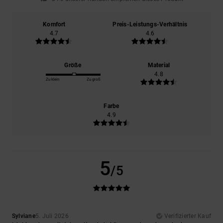
Komfort
Preis-Leistungs-Verhältnis
4.7
4.6
Größe
Material
4.8
Zu klein
Zu groß
Farbe
4.9
5
/5
Sylviane
5. Juli 2026
Verifizierter Kauf