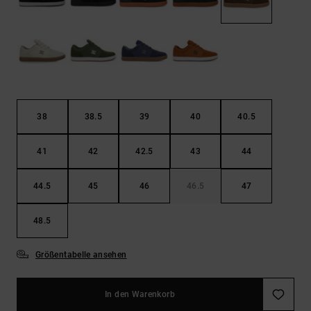
Kontaktformular.
FAQ
ansehen
38
38.5
39
40
40.5
41
42
42.5
43
44
44.5
45
46
46.5
47
48.5
Größentabelle ansehen
In den Warenkorb