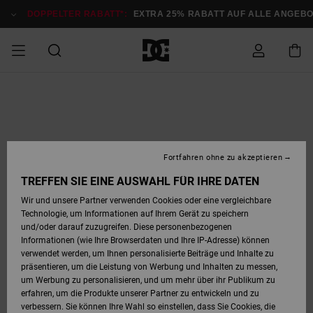
Direkt
zur
DOPPELTER RABATT*:
EXTRA 25% RABATT AUF ALLE ANGEB
Produktinformation
springen
DOPPELTER
SALE MÄNNER
ESSENTIALS
ESSENTIALS
ESSENTIALS
SKATE SHOP
SNOW SHOP FÜR
Auf meine
Schuhe
Schuhe
Sale Schuhe
Stag
Astrix
Neue Kollektio
Neue Kollektio
Caps & Hüte
Chelsea
Pixie
Neue Kollektio
Schneejacken
Court Graffik
Neue Kollektio
Neue Kollektio
Hüte & Caps
Skaterschuhe
Team
Schneejacken
Snowboard Boo
Snowboard Boo
Bestellung
RABATT
MÄNNER
zugreifen
SALE FRAUEN
HIGHLIGHTS
HIGHLIGHTS
SCHUHE
COMMUNITY
Sale Bekleidun
Snow
Sale Bekleidun
Court Graffik
Ducati
Skate
Sweatshirts
Mützen
Court Graffik
Astrix
Sneakers
Snowboardhos
Pure
Skate
T-Shirts
Mützen
Alle ansehen
Snowboardhos
Schneejacken
Snowboardjac
MÄNNER
SNOW SHOP FÜR
Fortfahren ohne zu akzeptieren
Versand
FRAUEN
SALE KINDER
SCHUHE
SCHUHE
BEKLEIDUNG
Accessoires
Sale Accessoi
Lynx
DC Command
Sneakers
T-shirts
Taschen &
Alle ansehen
DC Command
Skate
Alle ansehen
Stag
Babyschuhe
Sweatshirts &
Taschen
Snowboard Boo
Snowboardhos
Snowboardhos
TREFFEN SIE EINE AUSWAHL FÜR IHRE DATEN
FRAUEN
Rucksäcke
Hoodies
Retouren
Wir und unsere Partner verwenden Cookies oder eine vergleichbare
SNOW SHOP FÜR
Technologie, um Informationen auf Ihrem Gerät zu speichern
BEKLEIDUNG
KLEIDUNG
ACCESSOIRES
SALE SNOW
Sale Snow
Pure
Manteca
Sandalen
Hemden
Manteca
Sandalen
Sneakers
Alle ansehen
Winterschuhe
Alle ansehen
Mützen
KINDER
und/oder darauf zuzugreifen. Diese personenbezogenen
KINDER
Alle ansehen
Jacken & Mänt
Informationen (wie Ihre Browserdaten und Ihre IP-Adresse) können
Bezahlung
verwendet werden, um Ihnen personalisierte Beiträge und Inhalte zu
ACCESSOIRES
T-Shirts
Jacken & Mänt
Net
Construct
Winterschuhe
Jeans
Best Sellers
Snowboard Boo
Alle ansehen
Polarfleece &
Alle ansehen
präsentieren, um die Leistung von Werbung und Inhalten zu messen,
SKATE
Hemden
Softshells
um Werbung zu personalisieren, und um mehr über ihr Publikum zu
Geschenkkarte
erfahren, um die Produkte unserer Partner zu entwickeln und zu
Jacken & Mänt
Hoodies &
Alle ansehen
Ascend
Snowboard Boo
Jacken & Mänt
Unisex
verbessern. Sie können Ihre Wahl so einstellen, dass Sie Cookies, die
COURT GRAFFIK
Sweatshirts
Jeans & Hosen
Mützen