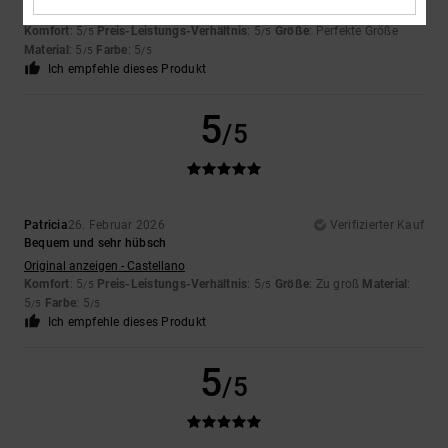
Sehr bequem, lässig und gleichzeitig schick
Komfort
: 5
Preis-Leistungs-Verhältnis
: 5
Größe
: Perfekte Größe
/5
/5
Material
: 5
Farbe
: 5
/5
/5
Ich empfehle dieses Produkt
5
/5
Patricia
26. Februar 2026
Verifizierter Kauf
Bequem und sehr hübsch
Original anzeigen - Castellano
Komfort
: 5
Preis-Leistungs-Verhältnis
: 5
Größe
: Zu groß
Material
:
/5
/5
5
Farbe
: 5
/5
/5
Ich empfehle dieses Produkt
5
/5