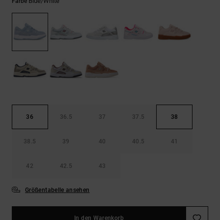
Kontaktformular.
Blue/white
Farbe
FAQ
ansehen
36
36.5
37
37.5
38
38.5
39
40
40.5
41
42
42.5
43
Größentabelle ansehen
In den Warenkorb