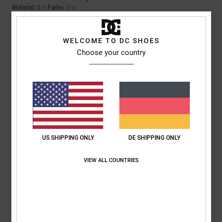
Material
: 5
Farbe
: 5
/5
/5
Ich empfehle dieses Produkt
5
WELCOME TO DC SHOES
/5
Choose your country
Marian
4. April 2026
Verifizierter Kauf
Weil sie einfach super sind und der Preis echt top ist
Original anzeigen - Castellano
Komfort
: 5
Preis-Leistungs-Verhältnis
: 5
Größe
: Perfekte Größe
/5
/5
Material
: 5
Farbe
: 5
/5
/5
US SHIPPING ONLY
DE SHIPPING ONLY
Ich empfehle dieses Produkt
VIEW ALL COUNTRIES
5
/5
Oliver
3. April 2026
Verifizierter Kauf