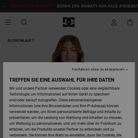
Direkt
zur
DOPPELTER RABATT*:
EXTRA 25% RABATT AUF ALLE ANGEBOTE
Produktinformation
springen
DOPPELTER
AUSVERKAUFT
SALE MÄNNER
ESSENTIALS
ESSENTIALS
ESSENTIALS
SKATE SHOP
SNOW SHOP FÜR
Auf meine
Schuhe
Schuhe
Sale Schuhe
Stag
Astrix
Neue Kollektio
Neue Kollektio
Caps & Hüte
Chelsea
Pixie
Neue Kollektio
Schneejacken
Court Graffik
Neue Kollektio
Neue Kollektio
Hüte & Caps
Skaterschuhe
Team
Schneejacken
Snowboard Boo
Snowboard Boo
Bestellung
RABATT
MÄNNER
zugreifen
SALE FRAUEN
HIGHLIGHTS
HIGHLIGHTS
SCHUHE
COMMUNITY
Sale Bekleidun
Snow
Sale Bekleidun
Court Graffik
Ducati
Skate
Sweatshirts
Mützen
Court Graffik
Astrix
Sneakers
Snowboardhos
Pure
Skate
T-Shirts
Mützen
Alle ansehen
Snowboardhos
Schneejacken
Snowboardjac
MÄNNER
SNOW SHOP FÜR
Fortfahren ohne zu akzeptieren
Versand
FRAUEN
SALE KINDER
SCHUHE
SCHUHE
BEKLEIDUNG
Accessoires
Sale Accessoi
Lynx
DC Command
Sneakers
T-shirts
Taschen &
Alle ansehen
DC Command
Skate
Alle ansehen
Stag
Babyschuhe
Sweatshirts &
Taschen
Snowboard Boo
Snowboardhos
Snowboardhos
TREFFEN SIE EINE AUSWAHL FÜR IHRE DATEN
FRAUEN
Rucksäcke
Hoodies
Retouren
Wir und unsere Partner verwenden Cookies oder eine vergleichbare
SNOW SHOP FÜR
Technologie, um Informationen auf Ihrem Gerät zu speichern
BEKLEIDUNG
KLEIDUNG
ACCESSOIRES
SALE SNOW
Sale Snow
Pure
Manteca
Sandalen
Hemden
Manteca
Sandalen
Sneakers
Alle ansehen
Winterschuhe
Alle ansehen
Mützen
KINDER
und/oder darauf zuzugreifen. Diese personenbezogenen
KINDER
Alle ansehen
Jacken & Mänt
Informationen (wie Ihre Browserdaten und Ihre IP-Adresse) können
Bezahlung
verwendet werden, um Ihnen personalisierte Beiträge und Inhalte zu
ACCESSOIRES
T-Shirts
Jacken & Mänt
Net
Construct
Winterschuhe
Jeans
Best Sellers
Snowboard Boo
Alle ansehen
Polarfleece &
Alle ansehen
präsentieren, um die Leistung von Werbung und Inhalten zu messen,
SKATE
Hemden
Softshells
um Werbung zu personalisieren, und um mehr über ihr Publikum zu
Geschenkkarte
erfahren, um die Produkte unserer Partner zu entwickeln und zu
Jacken & Mänt
Hoodies &
Alle ansehen
Ascend
Snowboard Boo
Jacken & Mänt
Unisex
verbessern. Sie können Ihre Wahl so einstellen, dass Sie Cookies, die
COURT GRAFFIK
Sweatshirts
Jeans & Hosen
Mützen