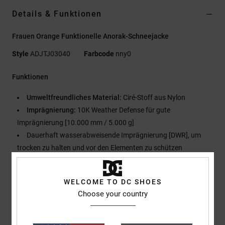
Details & Funktionen
Frauen Orange Funktionelle Anorak-Schneejacke
Style
ADJTJ03040
Farbcode
nny0
Funktionen
Umweltfreundliches Material:
Ciré-Stoff aus Nylon
Imprägnierung:
10K Weather Defense für gute
Imprägnierung [10.000 mm / 5.000 g]
Dauerhaft wasserabweisende Imprägnierung [DWR], um
trocken zu halten und vor den Elementen zu schützen
Isolierung:
Profill-Isolierung
Füllgewicht: [40 g/m2] Torso, [40 g/m2] Ärmel
WELCOME TO DC SHOES
Passform:
Regular Fit
Choose your country
Kragen:
Kapuzenkragen
Ärmel:
Langärmlig
Verschluss:
Durchgehender Reißverschluss mit