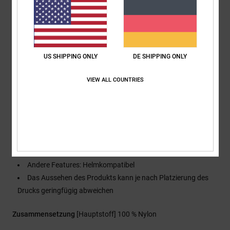
Abdeckleiste
Taschen:
Handwärmetaschen mit Reißverschluss
Kängurutasche mit Reißverschluss
Taschen mit Reißverschluss und Öffnung seitlich
US SHIPPING ONLY
DE SHIPPING ONLY
Futter:
Recyceltes Taft-Futter
Nähte:
An kritischen Stellen verklebte Nähte
VIEW ALL COUNTRIES
Belüftungsöffnungen: Mit Mesh gefütterte
Belüftungsöffnung unter den Armen
Schneefang: Fester Schneefang an der Taille mit DWR-
Beschichtung
Lycra®-Schneefang an den Bündchen
2-Wege-Verstellsystem an der Kapuze
Andere Features: Helmkompatibel
Das Aussehen des Produkts kann je nach Platzierung des
Drucks geringfügig abweichen
Zusammensetzung
[Hauptstoff] 100 % Nylon