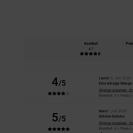
Komfort
Prei
4.7
4
Laura
10. Juli 2026
/5
Eine winzige Menge 
Original anzeigen - E
Komfort
: 4
Preis-L
/5
Iwan
9. Juli 2026
5
/5
Schöne Schuhe
Original anzeigen - D
Komfort
: 4
Preis-L
/5