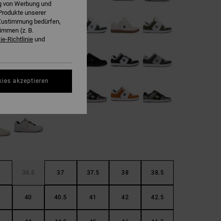
ng von Werbung und
Produkte unserer
r Zustimmung bedürfen,
immen (z. B.
e-Richtlinie
und
kies akzeptieren
36.5
37
37.5
38
38.5
40
40.5
41
42
42.5