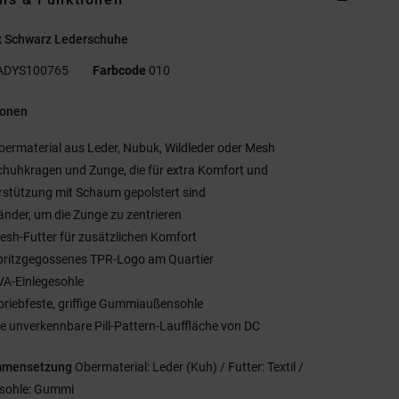
x Schwarz Lederschuhe
ADYS100765
Farbcode
010
ionen
bermaterial aus Leder, Nubuk, Wildleder oder Mesh
chuhkragen und Zunge, die für extra Komfort und
rstützung mit Schaum gepolstert sind
änder, um die Zunge zu zentrieren
esh-Futter für zusätzlichen Komfort
pritzgegossenes TPR-Logo am Quartier
VA-Einlegesohle
briebfeste, griffige Gummiaußensohle
ie unverkennbare Pill-Pattern-Lauffläche von DC
mmensetzung
Obermaterial: Leder (Kuh) / Futter: Textil /
sohle: Gummi