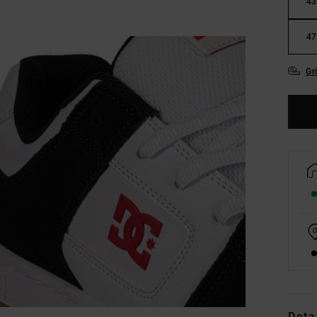
43
47
Gr
Deta