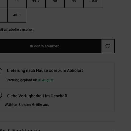
44
44.5
45
46
46.5
48.5
ößentabelle ansehen
In den Warenkorb
Lieferung nach Hause oder zum Abholort
Lieferung geplant ab
10 August
Siehe Verfügbarkeit im Geschäft
Wählen Sie eine Größe aus
ils & Funktionen