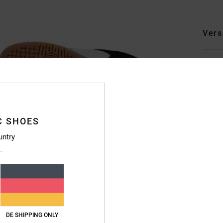
Vers
C SHOES
untry
DE SHIPPING ONLY