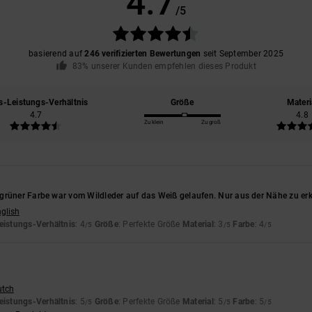
4.7
/5
basierend auf
246 verifizierten Bewertungen
seit September 2025
83% unserer Kunden empfehlen dieses Produkt
s-Leistungs-Verhältnis
Größe
Materi
4.7
4.8
Zu klein
Zu groß
grüner Farbe war vom Wildleder auf das Weiß gelaufen. Nur aus der Nähe zu er
nglish
eistungs-Verhältnis
: 4
Größe
: Perfekte Größe
Material
: 3
Farbe
: 4
/5
/5
/5
utch
eistungs-Verhältnis
: 5
Größe
: Perfekte Größe
Material
: 5
Farbe
: 5
/5
/5
/5