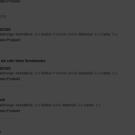
eses Produkt
 2026
n
rançais
eistungs-Verhältnis
: 5
Größe
: Perfekte Größe
Material
: 4
Farbe
: 5
/5
/5
/5
eses Produkt
ein sehr fairer Sonderpreis
rançais
eistungs-Verhältnis
: 5
Größe
: Perfekte Größe
Material
: 5
Farbe
: 5
/5
/5
/5
eses Produkt
chuh
eistungs-Verhältnis
: 5
Größe
: Groß
Material
: 5
Farbe
: 5
/5
/5
/5
eses Produkt
s