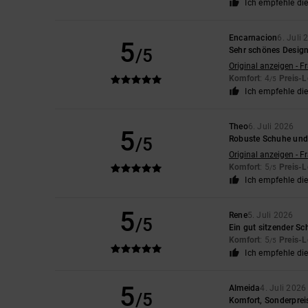
Ich empfehle di
Encarnacion
6. Juli
5
/5
Sehr schönes Desig
Original anzeigen - F
Komfort
: 4
Preis-L
/5
Ich empfehle di
Theo
6. Juli 2026
5
/5
Robuste Schuhe und 
Original anzeigen - F
Komfort
: 5
Preis-L
/5
Ich empfehle di
5
Rene
5. Juli 2026
/5
Ein gut sitzender S
Komfort
: 5
Preis-L
/5
Ich empfehle di
5
Almeida
4. Juli 2026
/5
Komfort, Sonderprei