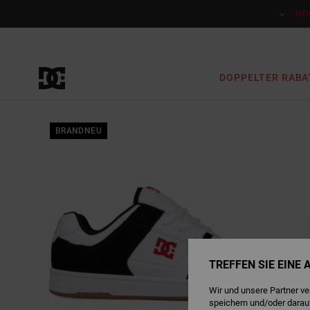
Direkt
zur
DO
Produktinformation
springen
DOPPELTER RABA
BRANDNEU
TREFFEN SIE EINE
Wir und unsere Partner v
speichern und/oder darau