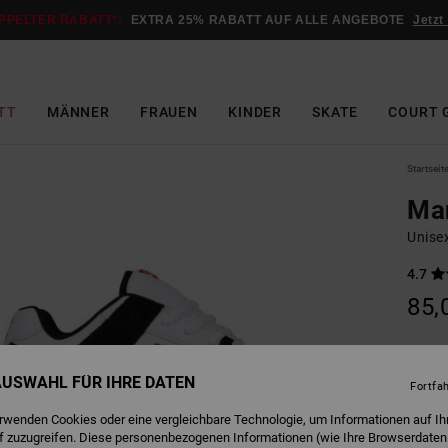
PPELTER RABATT*:
EXTRA 25% RABATT AUF ALLE ANGEBOTE
Jetzt
TT
MÄNNER
FRAUEN
KINDER
SKATE
COURT 
Startseit
Ma
Unise
4.7
85,
B
Farbe
 AUSWAHL FÜR IHRE DATEN
Fortfa
erwenden Cookies oder eine vergleichbare Technologie, um Informationen auf Ih
f zuzugreifen. Diese personenbezogenen Informationen (wie Ihre Browserdaten