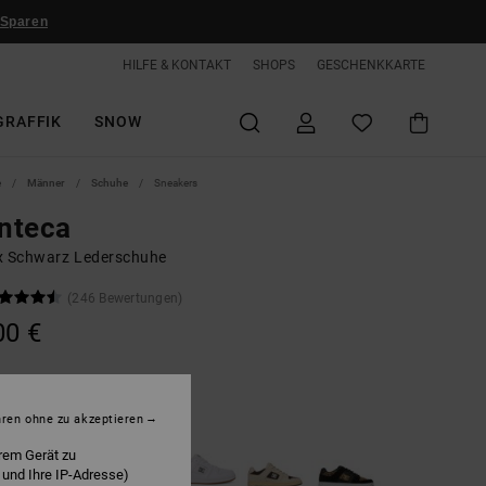
 Sparen
HILFE & KONTAKT
SHOPS
GESCHENKKARTE
GRAFFIK
SNOW
e
Männer
Schuhe
Sneakers
nteca
x Schwarz Lederschuhe
(246 Bewertungen)
00 €
lack/white/red
hren ohne zu akzeptieren
rem Gerät zu
 und Ihre IP-Adresse)