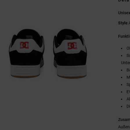
Unise
Style
Funkt
O
S
Unte
B
M
S
E
A
D
Zusa
Außen